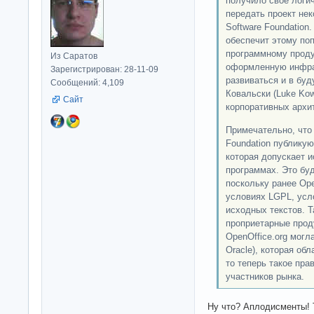
получило свое логи
передать проект не
Software Foundation
обеспечит этому по
программному проду
Из Саратов
оформленную инфрас
Зарегистрирован: 28-11-09
развиваться и в бу
Сообщений: 4,109
Ковальски (Luke Kow
Сайт
корпоративных архит
Примечательно, что 
Foundation публикую
которая допускает 
программах. Это бу
поскольку ранее Ope
условиях LGPL, усл
исходных текстов. Т
проприетарные прод
OpenOffice.org могл
Oracle), которая об
то теперь такое пра
участников рынка.
Ну что? Аплодисменты! 