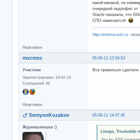
какой-никакой, но комме
очередной недоофис от т
Oracle показала, что OO
СПО намечается!
https://nolinux.w2c.ru
- мор
Неактивен
mxcmxc
05-06-11 13:59:53
Участник
Все правильно сделали 
Зарегистрирован: 19-02-10
Сообщений: 49
Неактивен
SemyonKozakov
05-06-11 14:07:45
Журнашлюшка :)
Linups_Troolvalds 
Это вы ASF назвали