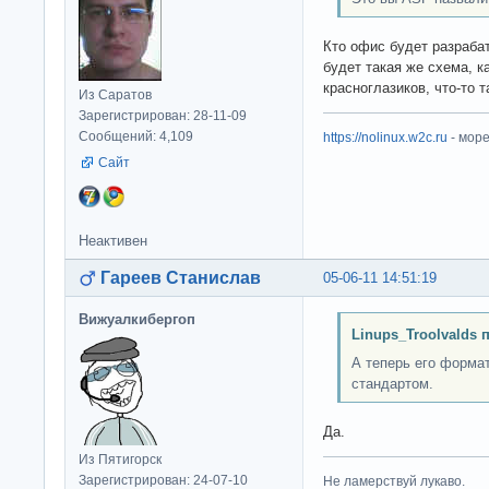
Кто офис будет разраба
будет такая же схема, ка
красноглазиков, что-то 
Из Саратов
Зарегистрирован: 28-11-09
Сообщений: 4,109
https://nolinux.w2c.ru
- мор
Сайт
Неактивен
Гареев Станислав
05-06-11 14:51:19
Вижуалкибергоп
Linups_Troolvalds 
А теперь его форма
стандартом.
Да.
Из Пятигорск
Зарегистрирован: 24-07-10
Не ламерствуй лукаво.