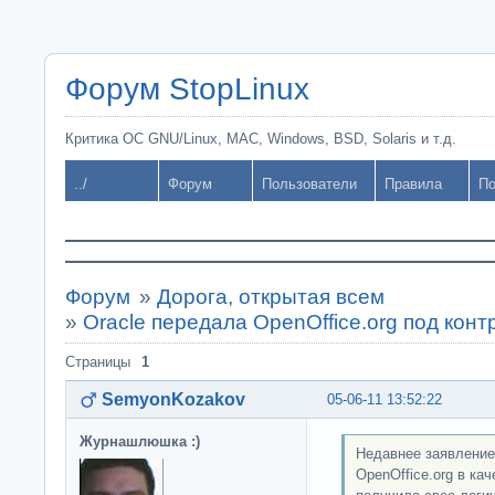
Форум StopLinux
Критика ОС GNU/Linux, MAC, Windows, BSD, Solaris и т.д.
../
Форум
Пользователи
Правила
По
Форум
»
Дорога, открытая всем
»
Oracle передала OpenOffice.org под кон
Страницы
1
SemyonKozakov
05-06-11 13:52:22
Журнашлюшка :)
Недавнее заявление
OpenOffice.org в ка