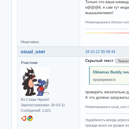
Только что ваша коман
н@@@й, я сам тут моде
выыыыпилииил!
Редактировался Director ceme
Неактивен
usual_user
18-10-12 00:49:44
Скрытый текст
:
Участник
Okkamas Buddy пи
проверяемся
проверять желательно д
А что должно загружатьс
Из Слава Україні!
Зарегистрирован: 30-03-11
Редактировался usual_user (1
Сообщений: 1,021
Ущербность всегда агресс
прежде всего на уровне яз