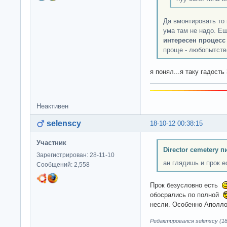
Да вмонтировать то
ума там не надо. Ещ
интересен процесс
проще - любопытств
я понял...я таку гадост
Неактивен
selenscy
18-10-12 00:38:15
Участник
Director cemetery п
Зарегистрирован: 28-11-10
ан глядишь и прок ес
Сообщений: 2,558
Прок безусловно есть
обосрались по полной
несли. Особенно Аполл
Редактировался selenscy (18