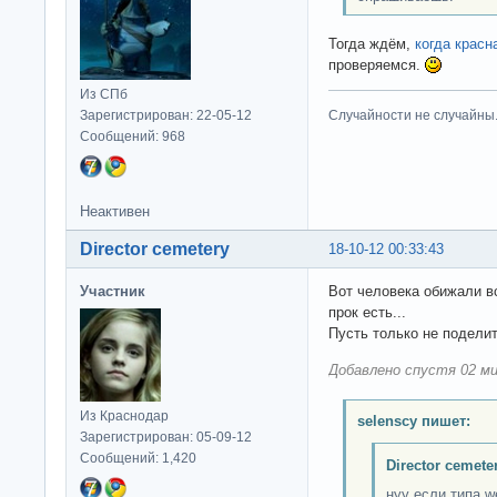
Тогда ждём,
когда красн
проверяемся.
Из СПб
Зарегистрирован: 22-05-12
Случайности не случайны
Сообщений: 968
Неактивен
Director cemetery
18-10-12 00:33:43
Участник
Вот человека обижали 
прок есть...
Пусть только не поделит
Добавлено спустя 02 ми
Из Краснодар
selenscy пишет:
Зарегистрирован: 05-09-12
Сообщений: 1,420
Director cemete
нуу если типа w