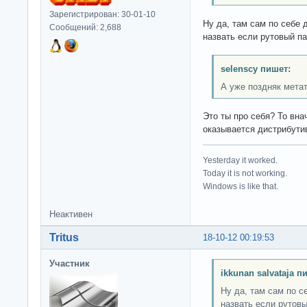
Зарегистрирован: 30-01-10
Ну да, там сам по себе 
Сообщений: 2,688
назвать если рутовый п
selenscy пишет:
А уже поздняк мета
Это ты про себя? То вна
оказывается дистрибути
Yesterday it worked.
Today it is not working.
Windows is like that.
Неактивен
Tritus
18-10-12 00:19:53
Участник
ikkunan salvataja п
Ну да, там сам по с
назвать если рутов