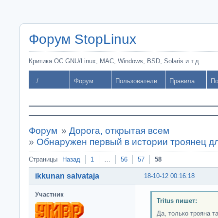
Форум StopLinux
Критика ОС GNU/Linux, MAC, Windows, BSD, Solaris и т.д.
../
Форум
Пользователи
Правила
По
Форум
»
Дорога, открытая всем
»
Обнаружен первый в истории троянец дл
Страницы
Назад
1
…
56
57
58
ikkunan salvataja
18-10-12 00:16:18
Участник
Tritus пишет:
Да, только трояна т