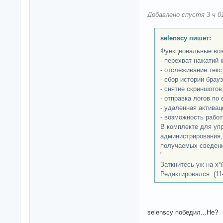
Добавлено спустя 3 ч 0
selenscy пишет:
Функциональные во
- перехват нажатий 
- отслеживание текс
- сбор истории брауз
- снятие скриншотов
- отправка логов по 
- удаленная активац
- возможность работ
В комплекте для уп
администрирования, 
получаемых сведени
"
Заткнитесь уж на х*
Редактировался (11-
selenscy победил...Не?