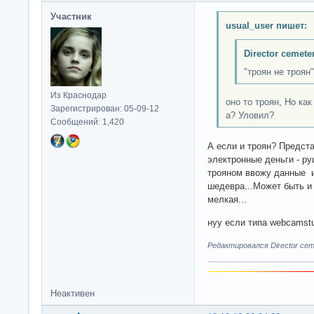
Участник
usual_user пишет:
Director cemete
"троян не троян"
Из Краснодар
оно то троян, Но ка
Зарегистрирован: 05-09-12
а? Уловил?
Сообщений: 1,420
А если и троян? Предста
электронные деньги - ру
трояном ввожу данные и
шедевра...Может быть и 
мелкая...
нуу если типа webcamstu
Редактировался Director ceme
Неактивен