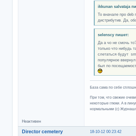
ikkunan salvataja п
То вначале про deb 
дистрибутив. Да, об
selenscy пишет:
Да а чо не смочь то
только что нибудь т
слетаться будут smi
популярное ввернул,
был по посещаемости
База сама по себе сплошно
При том, что свежие очев
некоторые глюки. А в лину
нормальными (c) Журна
Неактивен
Director cemetery
18-10-12 00:23:42