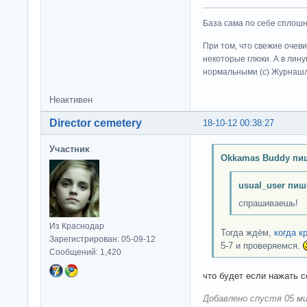
База сама по себе сплошно
При том, что свежие очев
некоторые глюки. А в лину
нормальными (c) Журна
Неактивен
Director cemetery
18-10-12 00:38:27
Участник
Okkamas Buddy пи
usual_user пиш
спрашиваешь!
Из Краснодар
Тогда ждём,
когда к
Зарегистрирован: 05-09-12
5-7 и проверяемся.
Сообщений: 1,420
что будет если нажать 
Добавлено спустя 05 ми