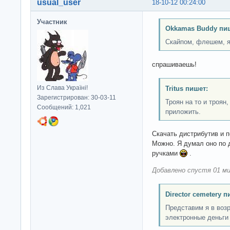
usual_user
18-10-12 00:24:00
Участник
Okkamas Buddy пи
Скайпом, флешем, 
спрашиваешь!
Из Слава Україні!
Tritus пишет:
Зарегистрирован: 30-03-11
Троян на то и троян
Сообщений: 1,021
приложить.
Скачать дистрибутив и п
Можно. Я думал оно по
ручками
.
Добавлено спустя 01 ми
Director cemetery п
Представим я в возр
электронные деньги 