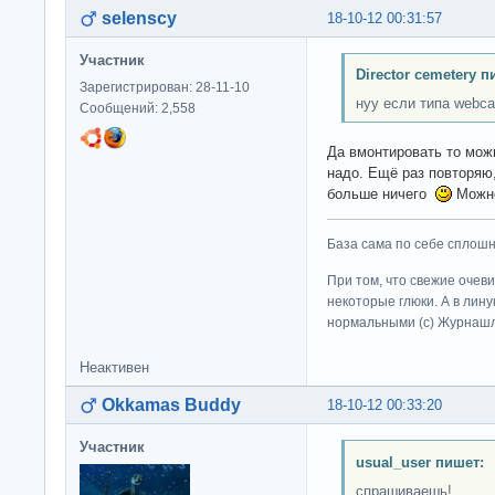
selenscy
18-10-12 00:31:57
Участник
Director cemetery п
Зарегистрирован: 28-11-10
нуу если типа webca
Сообщений: 2,558
Да вмонтировать то мож
надо. Ещё раз повторяю
больше ничего
Можно
База сама по себе сплошно
При том, что свежие очев
некоторые глюки. А в лину
нормальными (c) Журна
Неактивен
Okkamas Buddy
18-10-12 00:33:20
Участник
usual_user пишет:
спрашиваешь!