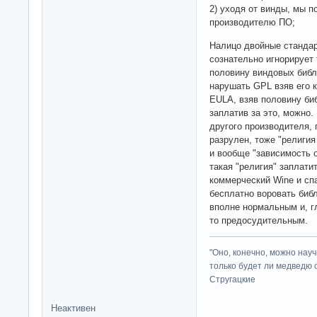
2) уходя от винды, мы п
производителю ПО;
Налицо двойные стандар
сознательно игнорирует 
половину виндовых библ
нарушать GPL взяв его 
EULA, взяв половину би
заплатив за это, можно
другого производителя, 
разрулен, тоже "религия
и вообще "зависимость 
такая "религия" заплати
коммерческий Wine и спа
бесплатно воровать библ
вполне нормальным и, г
то предосудительным.
"Оно, конечно, можно нау
только будет ли медведю от
Стругацкие
Неактивен