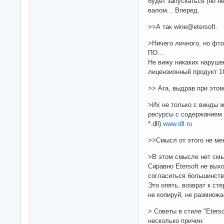
будет запускаться (но н
валом... Вперед.
>>А так wine@etersoft.
>Ничего личного, но фто
ПО...
Не вижу никаких наруше
лицензионный продукт 1
>> Ага, выдрав при этом
>Их не только с винды ж
ресурсы с содержанием
*.dll)
www.dll.ru
>>Смысл от этого не ме
>В этом смысле нет см
Сиравно Etersoft не вых
согласиться большинств
Это опять, возврат к сте
не копируй, не размножай
> Советы в стиле "Eterso
несколько причин: