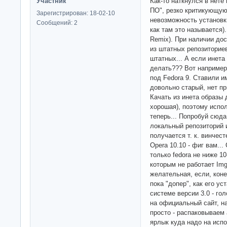
Участник
Как-то наткнулся в нете
ПО", резко критикующую 
Зарегистрирован: 18-02-10
невозможность установки
Сообщений: 2
как там это называется).
Remix). При наличии до
из штатных репозиториев
штатных... А если инета
делать??? Вот например,
под Fedora 9. Ставили и
довольно старый, нет п
Качать из инета образы 
хорошая), поэтому испол
теперь... Попробуй сюда
локальный репозиторий 
получается т. к. винчест
Opera 10.10 - фиг вам..
только fedora не ниже 10-
которым не работает Im
желательная, если, коне
пока "допер", как его ус
системе версии 3.0 - го
на официальный сайт, н
просто - распаковываем
ярлык куда надо на исп