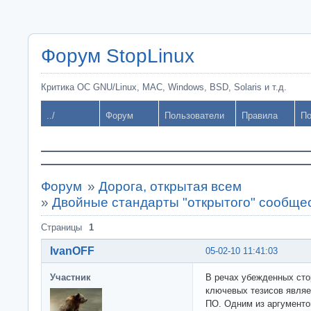
Форум StopLinux
Критика ОС GNU/Linux, MAC, Windows, BSD, Solaris и т.д.
../
Форум
Пользователи
Правила
По
Форум
»
Дорога, открытая всем
»
Двойные стандарты "открытого" сообщес
Страницы
1
IvanOFF
05-02-10 11:41:03
Участник
В речах убежденных сто
ключевых тезисов являе
ПО. Одним из аргументо