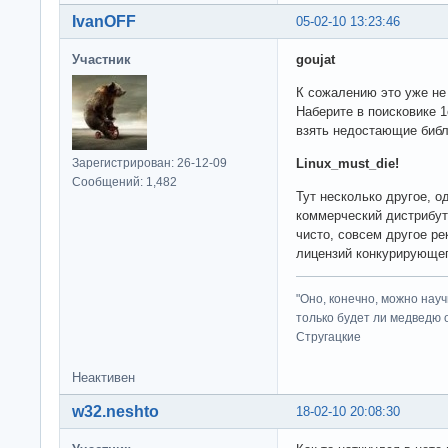
IvanOFF
05-02-10 13:23:46
Участник
goujat
К сожалению это уже не 
Наберите в поисковике 1
взять недостающие библ
Зарегистрирован: 26-12-09
Linux_must_die!
Сообщений: 1,482
Тут несколько другое, о
коммерческий дистрибути
чисто, совсем другое р
лицензий конкурирующег
"Оно, конечно, можно нау
только будет ли медведю от
Стругацкие
Неактивен
w32.neshto
18-02-10 20:08:30