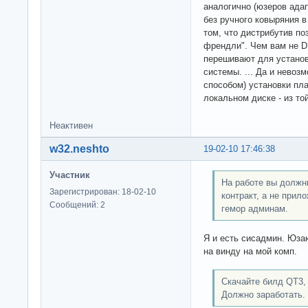
аналогично (юзеров адап
без ручного ковыряния в
том, что дистрибутив по
френдли". Чем вам не D
перешивают для устано
системы. ... Да и невоз
способом) установки пла
локальном диске - из то
Неактивен
w32.neshto
19-02-10 17:46:38
Участник
На работе вы должны
Зарегистрирован: 18-02-10
контракт, а не прил
Сообщений: 2
гемор админам.
Я и есть сисадмин. Юзаю
на винду на мой комп.
Скачайте билд QT3, 
Должно заработать.