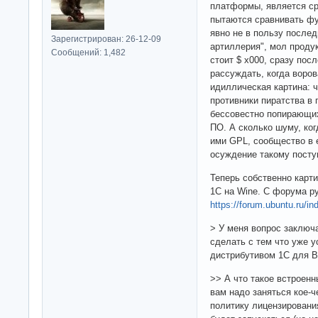
платформы, является ср
пытаются сравнивать фу
явно не в пользу послед
Зарегистрирован: 26-12-09
артиллерия", мол продук
Сообщений: 1,482
стоит $ х000, сразу посл
рассуждать, когда воров
идиллическая картина: 
противники пиратства в
бессовестно попирающих
ПО. А сколько шуму, ко
ими GPL, сообщество в
осуждение такому посту
Теперь собственно карт
1С на Wine. С форума р
https://forum.ubuntu.ru/i
> У меня вопрос заключа
сделать с тем что уже у
дистрибутивом 1С для 
>> А что такое встроенны
вам надо заняться кое-
политику лицензирования