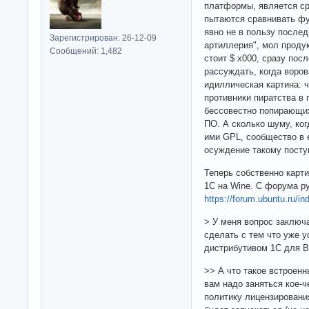
платформы, является ср
пытаются сравнивать фу
явно не в пользу послед
Зарегистрирован: 26-12-09
артиллерия", мол продук
Сообщений: 1,482
стоит $ х000, сразу посл
рассуждать, когда воров
идиллическая картина: 
противники пиратства в
бессовестно попирающих
ПО. А сколько шуму, ко
ими GPL, сообщество в
осуждение такому посту
Теперь собственно карт
1С на Wine. С форума р
https://forum.ubuntu.ru/i
> У меня вопрос заключа
сделать с тем что уже у
дистрибутивом 1С для 
>> А что такое встроенны
вам надо заняться кое-
политику лицензирования