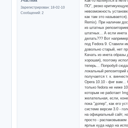
Участник
Как-то наткнулся в нете
ПО", резко критикующую 
Зарегистрирован: 18-02-10
невозможность установки
Сообщений: 2
как там это называется).
Remix). При наличии до
из штатных репозиториев
штатных... А если инета
делать??? Вот например,
под Fedora 9. Ставили и
довольно старый, нет п
Качать из инета образы 
хорошая), поэтому испол
теперь... Попробуй сюда
локальный репозиторий 
получается т. к. винчест
Opera 10.10 - фиг вам..
только fedora не ниже 10-
которым не работает Im
желательная, если, коне
пока "допер", как его ус
системе версии 3.0 - го
на официальный сайт, н
просто - распаковываем
ярлык куда надо на исп