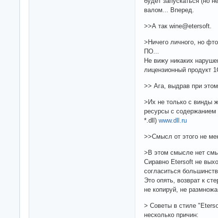
будет запускаться (но н
валом... Вперед.
>>А так wine@etersoft.
>Ничего личного, но фто
ПО...
Не вижу никаких наруше
лицензионный продукт 1
>> Ага, выдрав при этом
>Их не только с винды ж
ресурсы с содержанием
*.dll)
www.dll.ru
>>Смысл от этого не ме
>В этом смысле нет см
Сиравно Etersoft не вых
согласиться большинств
Это опять, возврат к сте
не копируй, не размножай
> Советы в стиле "Eterso
несколько причин: