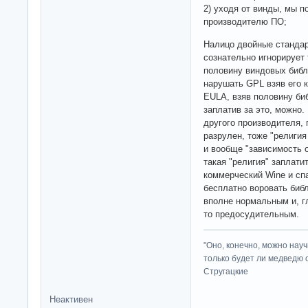
2) уходя от винды, мы п
производителю ПО;
Налицо двойные стандар
сознательно игнорирует 
половину виндовых библ
нарушать GPL взяв его 
EULA, взяв половину би
заплатив за это, можно
другого производителя, 
разрулен, тоже "религия
и вообще "зависимость 
такая "религия" заплати
коммерческий Wine и спа
бесплатно воровать библ
вполне нормальным и, г
то предосудительным.
"Оно, конечно, можно нау
только будет ли медведю от
Стругацкие
Неактивен