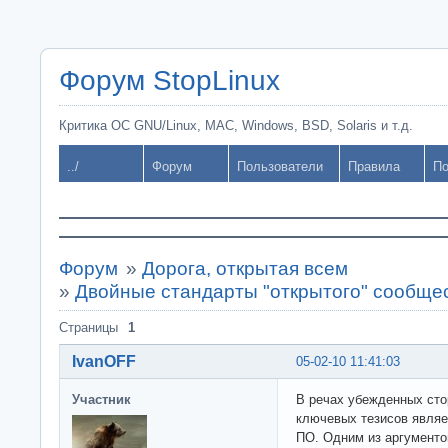
Форум StopLinux
Критика ОС GNU/Linux, MAC, Windows, BSD, Solaris и т.д.
../
Форум
Пользователи
Правила
По
Форум
»
Дорога, открытая всем
»
Двойные стандарты "открытого" сообщес
Страницы
1
IvanOFF
05-02-10 11:41:03
Участник
В речах убежденных сто
ключевых тезисов являе
ПО. Одним из аргументо