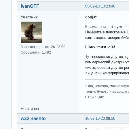
IvanOFF
05-02-10 13:23:46
Участник
goujat
К сожалению это уже не 
Наберите в поисковике 1
взять недостающие библ
Зарегистрирован: 26-12-09
Linux_must_die!
Сообщений: 1,482
Тут несколько другое, о
коммерческий дистрибути
чисто, совсем другое р
лицензий конкурирующег
"Оно, конечно, можно нау
только будет ли медведю от
Стругацкие
Неактивен
w32.neshto
18-02-10 20:08:30