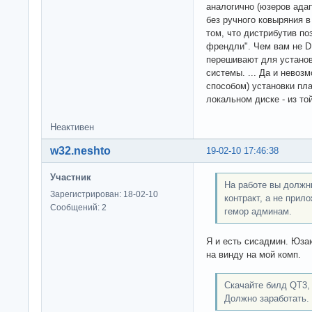
аналогично (юзеров адап
без ручного ковыряния в
том, что дистрибутив по
френдли". Чем вам не D
перешивают для устано
системы. ... Да и невоз
способом) установки пла
локальном диске - из то
Неактивен
w32.neshto
19-02-10 17:46:38
Участник
На работе вы должны
Зарегистрирован: 18-02-10
контракт, а не прил
Сообщений: 2
гемор админам.
Я и есть сисадмин. Юзаю
на винду на мой комп.
Скачайте билд QT3, 
Должно заработать.