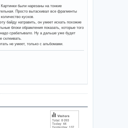
 Картинки были нарезаны на тонкие
тельная. Просто вытаскивал все фрагменты
 количество кусков.
эту байду натравить, он умеет искать похожие
льные блоки обрамления показать, которые того
 надо срабатывало. Ну а дальше уже будет
e склеивать.
тать не умеет, только с альбомами.
Visitors
Total: 8 093
Today: 44
Yesterday: 137