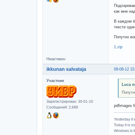
Подозреваю
как мне над
В каждом б
тексте оди
Попутно во
1.zip
Неактивен
ikkunan salvataja
08-08-12 15
Участник
Luca п
Попутн
Зарегистрирован: 30-01-10
pdfimages f
Сообщений: 2,688
Yesterday it
Today it is n
Windows is li