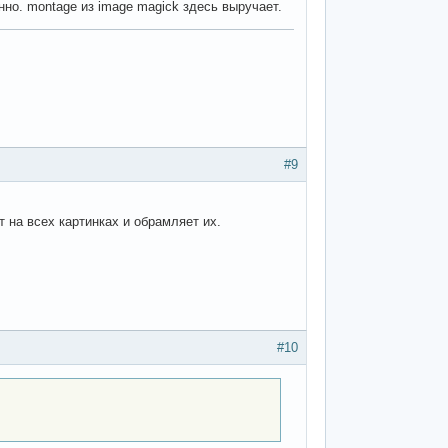
но. montage из image magick здесь выручает.
#9
т на всех картинках и обрамляет их.
#10