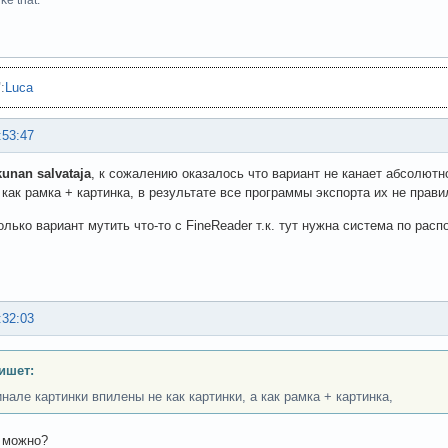
ke that.
"
:
Luca
:53:47
kunan salvataja
, к сожалению оказалось что вариант не канает абсолютн
а как рамка + картинка, в результате все программы экспорта их не прав
олько вариант мутить что-то с FineReader т.к. тут нужна система по рас
:32:03
ишет:
инале картинки впилены не как картинки, а как рамка + картинка,
 можно?