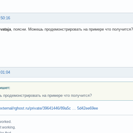
:50:16
vataja
, поясни. Можешь продемонстрировать на примере что получится?
:01:04
ишет:
 продемонстрировать на примере что получится?
external/rghost.ru/private/39641446/89a5c … 5d42ee69ee
 worked.
ot working.