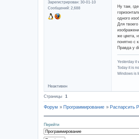
Зарегистрирован: 30-01-10
Ну там, гд
Сообщений: 2,688
горизонтал
одного изо
Для твоего
изображени
же цвета, 
понятно с 
Правда у d
Yesterday it
Today it is n
Windows is li
Неактивен
Страницы
1
Форум
»
Программирование
»
Распарсить 
Перейти