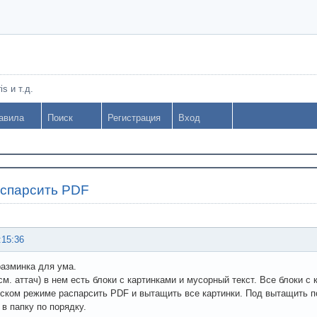
s и т.д.
авила
Поиск
Регистрация
Вход
спарсить PDF
:15:36
азминка для ума.
см. аттач) в нем есть блоки с картинками и мусорный текст. Все блоки с
ском режиме распарсить PDF и вытащить все картинки. Под вытащить под
 в папку по порядку.