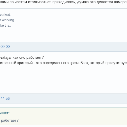
нками по частям сталкиваться приходилось, думаю это делается намерен
 worked.
ot working.
ke that.
:09:00
vataja
, как оно работает?
ственный критерий - это определенного цвета блок, который присутствуе
:44:56
ишет:
о работает?