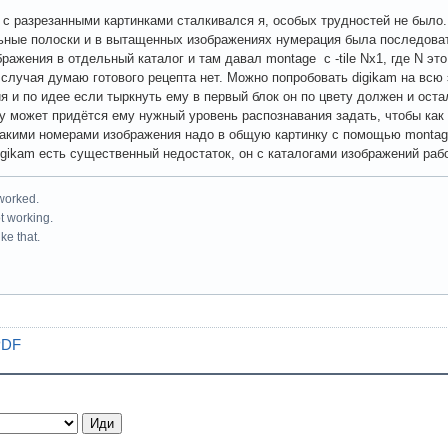
е с разрезанными картинками сталкивался я, особых трудностей не было.
ьные полоски и в вытащенных изображениях нумерация была последова
бражения в отдельный каталог и там давал montage с -tile Nx1, где N это
 случая думаю готового рецепта нет. Можно попробовать digikam на всю 
я и по идее если тыркнуть ему в первый блок он по цвету должен и оста
ну может придётся ему нужный уровень распознавания задать, чтобы как
какими номерами изображения надо в общую картинку с помощью montag
igikam есть существенный недостаток, он с каталогами изображений рабо
 worked.
ot working.
ke that.
PDF