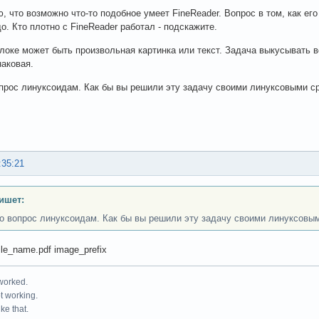
, что возможно что-то подобное умеет FineReader. Вопрос в том, как его
о. Кто плотно с FineReader работал - подскажите.
локе может быть произвольная картинка или текст. Задача выкусывать в
наковая.
прос линуксоидам. Как бы вы решили эту задачу своими линуксовыми с
:35:21
ишет:
о вопрос линуксоидам. Как бы вы решили эту задачу своими линуксовы
ile_name.pdf image_prefix
 worked.
ot working.
ke that.