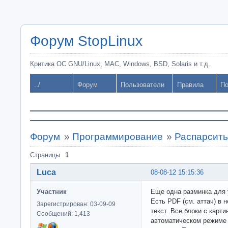
Форум StopLinux
Критика ОС GNU/Linux, MAC, Windows, BSD, Solaris и т.д.
../
Форум
Пользователи
Правила
По
Форум
»
Программирование
»
Распарсит
Страницы
1
Luca
08-08-12 15:15:36
Участник
Еще одна разминка для 
Есть PDF (см. аттач) в 
Зарегистрирован: 03-09-09
текст. Все блоки с карт
Сообщений: 1,413
автоматическом режиме 