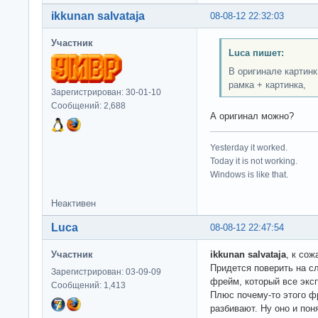
ikkunan salvataja
08-08-12 22:32:03
Участник
Luca пишет:
В оригинале картинк
рамка + картинка,
Зарегистрирован: 30-01-10
Сообщений: 2,688
А оригинал можно?
Yesterday it worked.
Today it is not working.
Windows is like that.
Неактивен
Luca
08-08-12 22:47:54
Участник
ikkunan salvataja
, к сож
Придется поверить на сл
Зарегистрирован: 03-09-09
фрейм, который все экс
Сообщений: 1,413
Плюс почему-то этого ф
разбивают. Ну оно и по