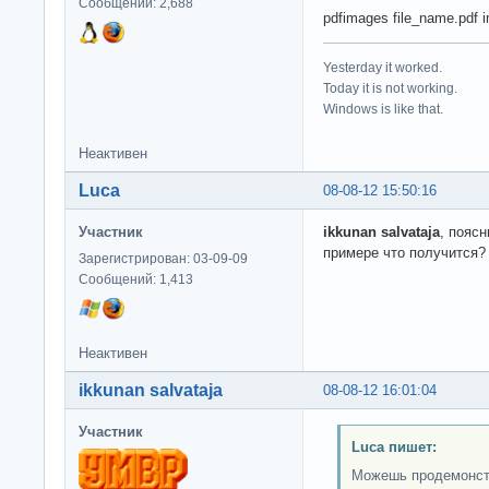
Сообщений: 2,688
pdfimages file_name.pdf 
Yesterday it worked.
Today it is not working.
Windows is like that.
Неактивен
Luca
08-08-12 15:50:16
Участник
ikkunan salvataja
, пояс
примере что получится?
Зарегистрирован: 03-09-09
Сообщений: 1,413
Неактивен
ikkunan salvataja
08-08-12 16:01:04
Участник
Luca пишет:
Можешь продемонстр