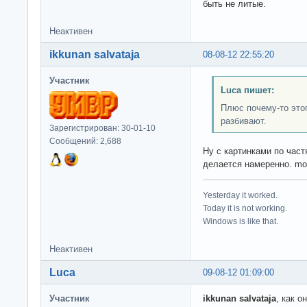
быть не литые.
Неактивен
ikkunan salvataja
08-08-12 22:55:20
Участник
Luca пишет:
Плюс почему-то это
разбивают.
Зарегистрирован: 30-01-10
Сообщений: 2,688
Ну с картинками по час
делается намеренно. mon
Yesterday it worked.
Today it is not working.
Windows is like that.
Неактивен
Luca
09-08-12 01:09:00
Участник
ikkunan salvataja
, как о