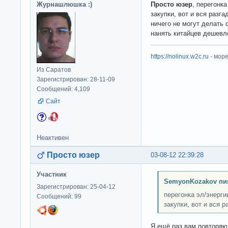
Журнашлюшка :)
Просто юзер
, перегонк
закупки, вот и вся разг
ничего не могут делать с
нанять китайцев дешевл
https://nolinux.w2c.ru
- мор
Из Саратов
Зарегистрирован: 28-11-09
Сообщений: 4,109
Сайт
Неактивен
Просто юзер
03-08-12 22:39:28
Участник
SemyonKozakov пи
Зарегистрирован: 25-04-12
перегонка эл/энерги
Сообщений: 99
закупки, вот и вся р
Я ещё раз вам повторяю