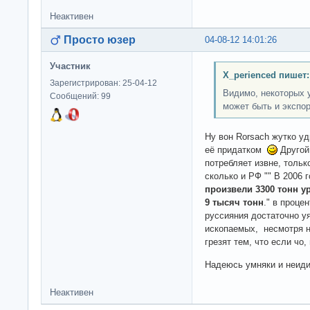
Неактивен
Просто юзер
04-08-12 14:01:26
Участник
X_perienced пишет:
Зарегистрирован: 25-04-12
Видимо, некоторых у
Сообщений: 99
может быть и экспор
Ну вон Rorsach жутко уд
её придатком
Другой 
потребляет извне, тольк
сколько и РФ "" В 2006 
произвели 3300 тонн у
9 тысяч тонн
." в проц
руссияния достаточно у
ископаемых, несмотря н
грезят тем, что если чо,
Надеюсь умняки и неид
Неактивен