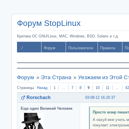
Форум StopLinux
Критика ОС GNU/Linux, MAC, Windows, BSD, Solaris и т.д.
../
Форум
Пользователи
Правила
По
Форум
»
Эта Страна
»
Уезжаем из Этой 
Страницы
Назад
1
…
7
8
9
10
11
…
4
Rorschach
03-08-12 16:20:37
Еще один Великий Человек
Просто юзер пишет
А нахуй мне учить 
покупает электроэн