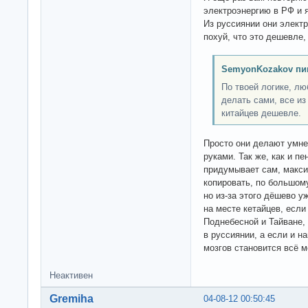
электроэнергию в РФ и 
Из руссиянии они элект
похуй, что это дешевле,
SemyonKozakov пи
По твоей логике, л
делать сами, все из 
китайцев дешевле.
Просто они делают умне
руками. Так же, как и п
придумывает сам, максим
копировать, по большом
но из-за этого дёшево 
на месте кетайцев, есл
Поднебесной и Тайване, 
в руссиянии, а если и на
мозгов становится всё 
Неактивен
Gremiha
04-08-12 00:50:45