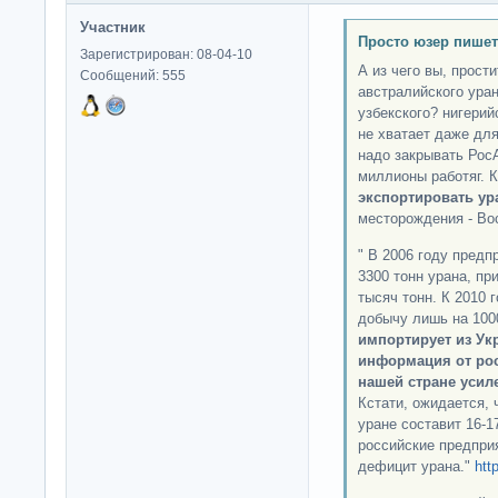
Участник
Просто юзер пишет
Зарегистрирован: 08-04-10
А из чего вы, прост
Сообщений: 555
австралийского уран
узбекского? нигерий
не хватает даже дл
надо закрывать РосА
миллионы работяг. К
экспортировать ур
месторождения - Во
" В 2006 году предп
3300 тонн урана, пр
тысяч тонн. К 2010
добычу лишь на 1000
импортирует из Ук
информация от рос
нашей стране усил
Кстати, ожидается, 
уране составит 16-17
российские предпри
дефицит урана."
htt