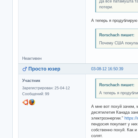
Да все патамушта т
потери.
А теперь я продублирую
Rorschach пишет:
Почему США покупае
Неактивен
Просто юзер
03-08-12 16:50:39
Участник
Rorschach пишет:
Зарегистрирован: 25-04-12
А теперь я продубли
Сообщений: 99
А мне вот похуй зачем,
десятилетия Канада зан
электроэнергии."
https:/
пендосия покупает у ни
собственно похуй. Как и
солят.