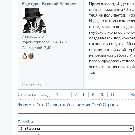
Еще один Великий Человек
Просто юзер
, И где в э
считаю придатком? Ты эт
тебя не получается), хо
И да, то что мы компенс
о том, какая она пиздата
глубоко в жопе ее эконо
Из прошлого
создавалась под конкрет
Зарегистрирован: 04-05-10
оказалось ненужно. Мы 
Сообщений: 7,401
потому, что простой тур
непрерывной работы. И т
переоборудовать тепловы
зависеть от ненавистной
так.
Неактивен
Страницы
Назад
1
…
7
8
9
10
11
…
4
Форум
»
Эта Страна
»
Уезжаем из Этой Страны
Перейти