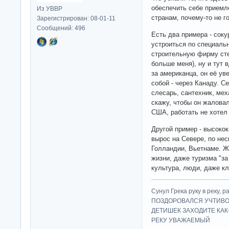
обеспечить себе приемл
Из УВВР
странам, почему-то не г
Зарегистрирован: 08-01-11
Сообщений: 496
Есть два примера - соку
устроиться по специальн
строительную фирму сте
больше меня), ну и тут
за американца, он её ув
собой - через Канаду. С
слесарь, сантехник, мех
скажу, чтобы он жаловал
США, работать не хотел
Другой пример - высоко
вырос на Севере, по нес
Голландии, Вьетнаме. Жа
жизни, даже туризма "за
культура, люди, даже к
Сунул Грека руку в рек
ПОЗДОРОВАЛСЯ УЧТИВО
ДЕТИШЕК ЗАХОДИТЕ КАК
РЕКУ УВАЖАЕМЫЙ