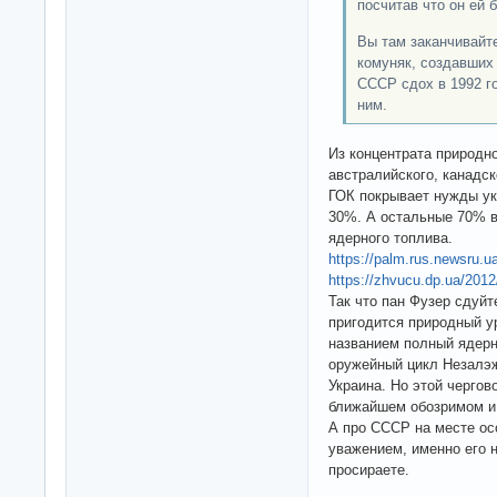
посчитав что он ей 
Вы там заканчивайт
комуняк, создавших 
СССР сдох в 1992 го
ним.
Из концентрата природно
австралийского, канадск
ГОК покрывает нужды укр
30%. А остальные 70% в
ядерного топлива.
https://palm.rus.newsru.u
https://zhvucu.dp.ua/2012
Так что пан Фузер сдуйт
пригодится природный ур
названием полный ядерн
оружейный цикл Незалэж
Украина. Но этой чергов
ближайшем обозримом и
А про СССР на месте ос
уважением, именно его 
просираете.