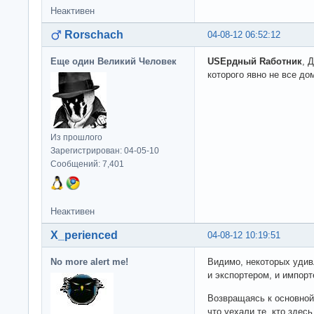
Неактивен
Rorschach
04-08-12 06:52:12
Еще один Великий Человек
USEрдный Rаботник
, 
которого явно не все до
Из прошлого
Зарегистрирован: 04-05-10
Сообщений: 7,401
Неактивен
X_perienced
04-08-12 10:19:51
No more alert me!
Видимо, некоторых удивл
и экспортером, и импорт
Возвращаясь к основной 
что уехали те, кто здесь