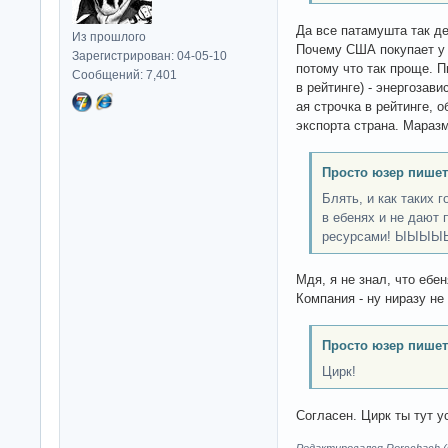
Да все патамушта так д
Из прошлого
Почему США покупает у
Зарегистрирован: 04-05-10
потому что так проще. П
Сообщений: 7,401
в рейтинге) - энергозави
ая строчка в рейтинге, 
экспорта страна. Мараз
Просто юзер пишет
Блять, и как таких 
в ебенях и не дают
ресурсами! ЫЫЫЫ
Мдя, я не знал, что ебе
Компания - ну ниразу не
Просто юзер пишет
Цирк!
Согласен. Цирк ты тут у
Редактировался Rorschach (0