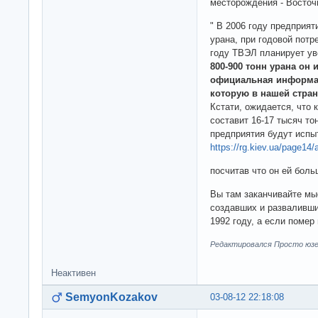
месторождения - Восточ
" В 2006 году предприят
урана, при годовой потр
году ТВЭЛ планирует ув
800-900 тонн урана он
официальная информац
которую в нашей стран
Кстати, ожидается, что 
составит 16-17 тысяч тон
предприятия будут испы
https://rg.kiev.ua/page14/
посчитав что он ей боль
Вы там заканчивайте мы
создавших и разваливши
1992 году, а если помер 
Редактировался Просто юзер
Неактивен
SemyonKozakov
03-08-12 22:18:08