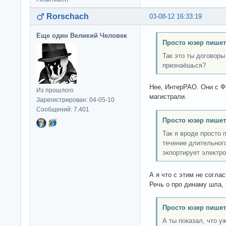
Rorschach
03-08-12 16:33:19
Еще один Великий Человек
Просто юзер пишет
Так это ты договоры
признаёшься?
Нее, ИнтерРАО. Они с Ф
Из прошлого
магистрали.
Зарегистрирован: 04-05-10
Сообщений: 7,401
Просто юзер пишет
Так я вроде просто 
течение длительног
экпортирует электр
А я что с этим не согла
Речь о про динаму шла,
Просто юзер пишет
А ты показал, что у