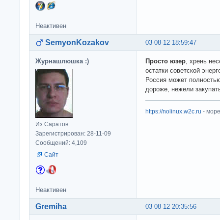
Неактивен
SemyonKozakov
03-08-12 18:59:47
Журнашлюшка :)
Просто юзер
, хрень не
остатки советской энерг
Россия может полностью 
дороже, нежели закупат
https://nolinux.w2c.ru
- мор
Из Саратов
Зарегистрирован: 28-11-09
Сообщений: 4,109
Сайт
Неактивен
Gremiha
03-08-12 20:35:56