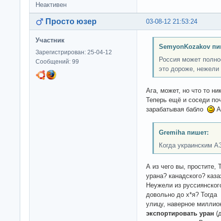
Неактивен
Просто юзер
03-08-12 21:53:24
Участник
SemyonKozakov пи
Зарегистрирован: 25-04-12
Россия может полно
Сообщений: 99
это дороже, нежели 
Ага, может, но что то ни
Теперь ещё и соседи по
зарабатывая бабло
А 
Gremiha пишет:
Когда украинским А
А из чего вы, простите,
урана? канадского? каза
Неужели из руссиянског
довольно до х*я? Тогда
улицу, наверное миллион
экспортировать уран
(д