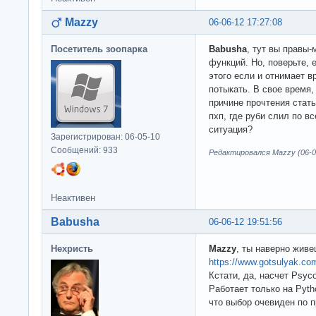
Mazzy
06-06-12 17:27:08
Посетитель зоопарка
Babusha
, тут вы правы
функций. Но, поверьте, 
этого если и отнимает в
потыкать. В свое время,
причине прочтения стат
пхп, где руби слил по в
ситуация?
Зарегистрирован: 06-05-10
Сообщений: 933
Редактировался Mazzy (06-06
Неактивен
Babusha
06-06-12 19:51:56
Нехристь
Mazzy
, ты наверно живе
https://www.gotsulyak.co
Кстати, да, насчет Psyc
Работает только на Pyth
что выбор очевиден по п