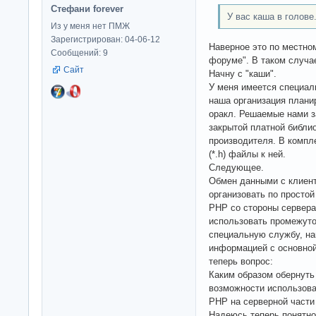
Стефани forever
У вас каша в голове
Из у меня нет ПМЖ
Зарегистрирован: 04-06-12
Наверное это по местно
Сообщений: 9
форуме". В таком случае
Сайт
Начну с "каши".
У меня имеется специал
наша организация плани
оракл. Решаемые нами з
закрытой платной библио
производителя. В компле
(*.h) файлы к ней.
Следующее.
Обмен данными с клиен
организовать по просто
PHP со стороны сервера
использовать промежут
специальную службу, на
информацией с основной
теперь вопрос:
Каким образом обернуть 
возможности использова
PHP на серверной части
Надеюсь теперь понятно