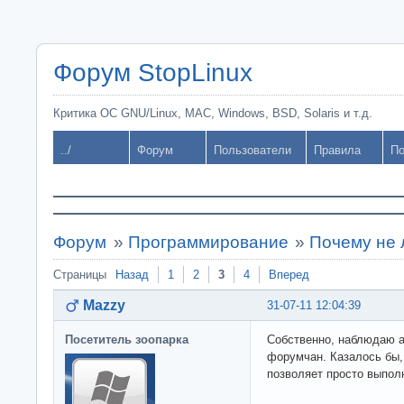
Форум StopLinux
Критика ОС GNU/Linux, MAC, Windows, BSD, Solaris и т.д.
../
Форум
Пользователи
Правила
По
Форум
»
Программирование
»
Почему не 
Страницы
Назад
1
2
3
4
Вперед
Mazzy
31-07-11 12:04:39
Посетитель зоопарка
Собственно, наблюдаю а
форумчан. Казалось бы,
позволяет просто выполн