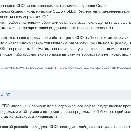
рывания с СПО ничем хорошим не кончились, куплена Oracle.
сновной бизнес - коммерческие SLES / SLED, бесплатен ограниченный кр
олностью коммерческая ОС
рс - работа на новыми сборками остановилась, пока еще на плаву за сч
 коммерческое распространение допиленных опенсорс продуктов
даже компании формально работающие с СПО выбирают коммерческую м
ию с классической закрытой моделью разработки, они имеют еще одну "
tOS - ворованным RedHat'ом, основная заслуга Центовцев - вымарывание
е может, ибо формально это даже ни разу не воровство и не пиратство,
но, можно научить медведя ездить на велосипеде. Да только будет ли медведю о
:41:07
 СПО идеальный вариант для академического софта, студенческих проек
пределами этой тусовки не нужен, а в ее пределах любой желающий мож
ь на лицензионные ограничения.
ческой разработки модель СПО подходит слабо, зачем отдавать свои на