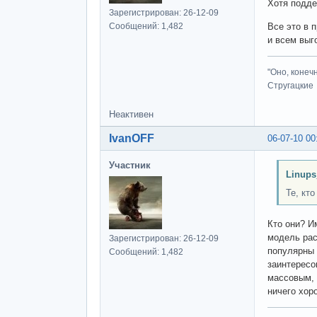
Хотя подде
Зарегистрирован: 26-12-09
Сообщений: 1,482
Все это в 
и всем выг
"Оно, конеч
Стругацкие
Неактивен
IvanOFF
06-07-10 00
Участник
Linups
Те, кт
Кто они? И
модель рас
Зарегистрирован: 26-12-09
популярны 
Сообщений: 1,482
заинтересо
массовым, 
ничего хор