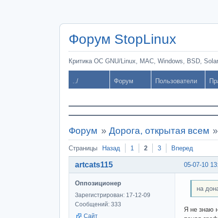
Форум StopLinux
Критика ОС GNU/Linux, MAC, Windows, BSD, Solari
../
Форум
Пользователи
Пр
Форум
»
Дорога, открытая всем
Страницы
Назад
1
2
3
Вперед
artcats115
05-07-10 13
Оппозиционер
на дон
Зарегистрирован: 17-12-09
Сообщений: 333
Я не знаю 
Сайт