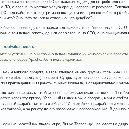
о что на хостинг сервере все ПО с открытым кодом для потребителя еще ни
не ПО, а вполне конкретная услуга аренды серверных ресурсов. Покупая
 ПО, а девайс, то что внутри меня волнует мало, дальше веб интерфей
да, и что? Оно кому то нужно отдельно, без девайса?
й бизнес, производство и продажа девайсов это не бизнес-модель СПО,
ыгодно там использовать, деньги делаются не на СПО, а на принципиаль
_Troolvalds пишет:
чески успешны не они сами, а использующие их коммерческие проекты. 
овых спонсоров Apache. Хотя ведь видели же.
в чем? Я написал продукт, а зарабатывают на нем другие? Успешные СПО
и это работа на дядю (спонсора). Существует негласное соглашение: сп
 при прекращении ими работы финансирование, а следовательно и жизнь
смотрим на вопрос с такой стороны: в чем заключаются цели любого би
ается через эту призму. Успешный бизнес можно продать, можно отойти
т главный разработчик того-же Апача? Или отойти от разработки и жить н
, как таковой, а за работу по его разработке и сопровождению. В данном 
 - один из богатейших людей мира, Линус Торвальдс - работает на дядю (