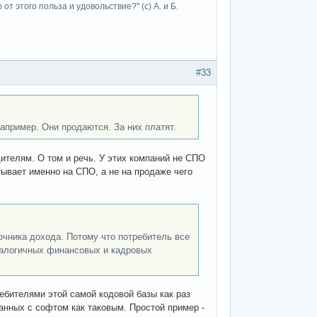
т этого польза и удовольствие?" (с) А. и Б.
#33
апример. Они продаются. За них платят.
дителям. О том и речь. У этих компаний не СПО
тывает именно на СПО, а не на продаже чего
чника дохода. Потому что потребитель все
аналогичных финансовых и кадровых
ебителями этой самой кодовой базы как раз
занных с софтом как таковым. Простой пример -