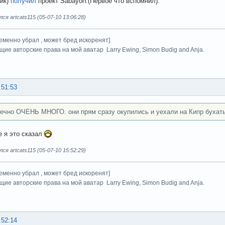
ик)
получил
проект Sabayon.(Первое что вспомнил).
я artcats115 (05-07-10 13:06:28)
еменно убрал , может бред искоренят]
щие авторские права на мой аватар Larry Ewing, Simon Budig and Anja.
:51:53
нечно ОЧЕНЬ МНОГО. они прям сразу окупились и уехали на Кипр бухать.
е я это сказал
я artcats115 (05-07-10 15:52:29)
еменно убрал , может бред искоренят]
щие авторские права на мой аватар Larry Ewing, Simon Budig and Anja.
:52:14