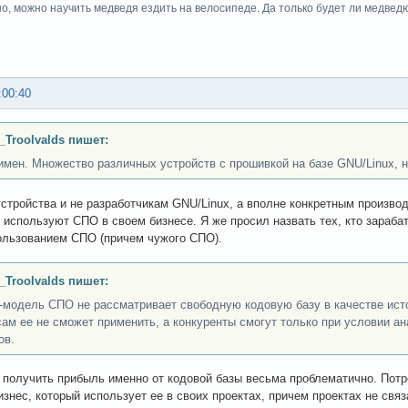
но, можно научить медведя ездить на велосипеде. Да только будет ли медведю о
:00:40
_Troolvalds пишет:
имен. Множество различных устройств с прошивкой на базе GNU/Linux, н
устройства и не разработчикам GNU/Linux, а вполне конкретным произво
и используют СПО в своем бизнесе. Я же просил назвать тех, кто зараба
ользованием СПО (причем чужого СПО).
_Troolvalds пишет:
-модель СПО не рассматривает свободную кодовую базу в качестве исто
сам ее не сможет применить, а конкуренты смогут только при условии 
ов.
 получить прибыль именно от кодовой базы весьма проблематично. Потр
изнес, который использует ее в своих проектах, причем проектах не свя