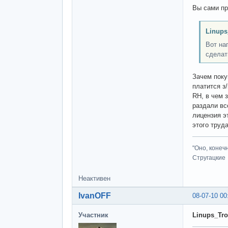
Вы сами пр
Linups
Вот на
сделат
Зачем поку
платится з
RH, в чем 
раздали вс
лицензия э
этого труд
"Оно, конеч
Стругацкие
Неактивен
IvanOFF
08-07-10 00
Участник
Linups_Tro