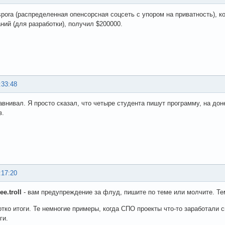
spora (распределенная опенсорсная соцсеть с упором на приватность), к
ний (для разработки), получил $200000.
:33:48
равнивал. Я просто сказал, что четыре студента пишут программу, на 
в.
:17:20
ee.troll
- вам предупреждение за флуд, пишите по теме или молчите. Тем
отко итоги. Те немногие примеры, когда СПО проекты что-то заработали
ги.