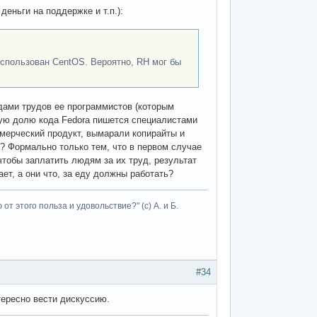
еньги на поддержке и т.п.):
использован CentOS. Вероятно, RH мог бы
одами трудов ее программистов (которым
иную долю кода Fedorа пишется специалистами
ммерческий продукт, вымарали копирайты и
? Формально только тем, что в первом случае
 чтобы заплатить людям за их труд, результат
ет, а они что, за еду должны работать?
т этого польза и удовольствие?" (с) А. и Б.
#34
тересно вести дискуссию.