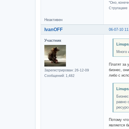
"Оно, конеч
Стругацкие
Неактивен
IvanOFF
06-07-10 11
Участник
Linups
Много 
Платят за 
бизнес, он
Зарегистрирован: 26-12-09
либо с исп
Сообщений: 1,482
Linups
Бизнес
равно 
ресурс
Потому что
является б