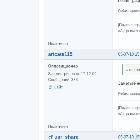
понял граф
Редактировалс
[Подпись вр
//Лица имею
Неактивен
artcats115
05-07-10 15
Оппозиционер
это ко
Зарегистрирован: 17-12-09
Сообщений: 333
Заметьте н
Сайт
Редактировалс
[Подпись вр
//Лица имею
Неактивен
usr_share
05-07-10 15