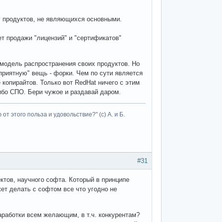
уг продуктов, не являющихся основными.
ет продажи "лицензий" и "сертификатов"
одель распространения своих продуктов. Но
приятную" вещь - форки. Чем по сути является
 копирайтов. Только вот RedHat ничего с этим
 ибо СПО. Бери чужое и раздавай даром.
т этого польза и удовольствие?" (с) А. и Б.
#31
тов, научного софта. Который в принципе
ет делать с софтом все что угодно не
работки всем желающим, в т.ч. конкурентам?