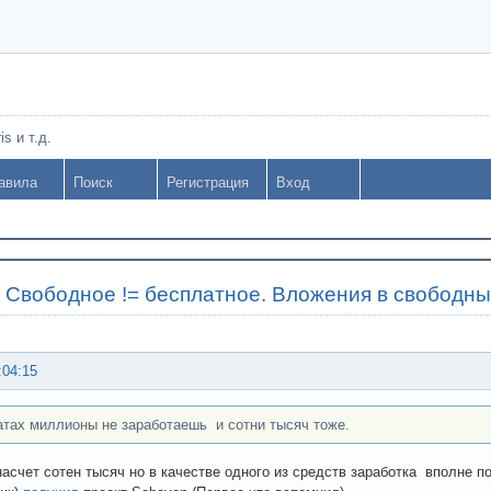
s и т.д.
авила
Поиск
Регистрация
Вход
»
Свободное != бесплатное. Вложения в свободны
:04:15
атах миллионы не заработаешь и сотни тысяч тоже.
насчет сотен тысяч но в качестве одного из средств заработка вполне п