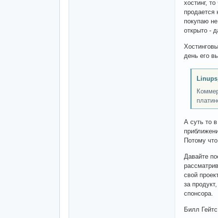
хостинг, т
продается 
покупаю не
открыто - 
Хостинговы
день его в
Linups
Коммер
платин
А суть то 
приближени
Потому что
Давайте по
рассматрив
свой проек
за продукт
спонсора.
Билл Гейтс