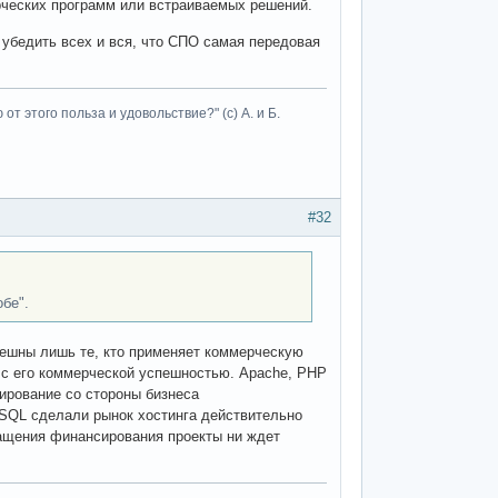
ческих программ или встраиваемых решений.
 убедить всех и вся, что СПО самая передовая
т этого польза и удовольствие?" (с) А. и Б.
#32
бе".
пешны лишь те, кто применяет коммерческую
 с его коммерческой успешностью. Apache, PHP
ирование со стороны бизнеса
MySQL сделали рынок хостинга действительно
ращения финансирования проекты ни ждет