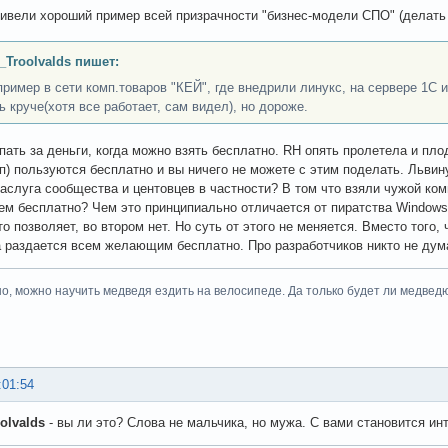
ивели хороший пример всей призрачности "бизнес-модели СПО" (делать д
_Troolvalds пишет:
пример в сети комп.товаров "КЕЙ", где внедрили линукс, на сервере 1C 
ь круче(хотя все работает, сам видел), но дороже.
пать за деньги, когда можно взять бесплатно. RH опять пролетела и пл
/п) пользуются бесплатно и вы ничего не можете с этим поделать. Льв
заслуга сообщества и центовцев в частности? В том что взяли чужой ко
ем бесплатно? Чем это принципиально отличается от пиратства Windows
то позволяет, во втором нет. Но суть от этого не меняется. Вместо того,
а раздается всем желающим бесплатно. Про разработчиков никто не дума
но, можно научить медведя ездить на велосипеде. Да только будет ли медведю о
:01:54
olvalds
- вы ли это? Слова не мальчика, но мужа. С вами становится ин