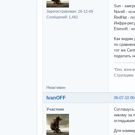
Sun - заиг
Зарегистрирован: 26-12-09
Novell - о
Сообщений: 1,482
RedHat - п
Инфра-ресу
Etersoft -
Как видим 
по сравнен
тот же Cen
поделать н
"Оно, конеч
Стругацкие
Неактивен
IvanOFF
06-07-10 00
Участник
Соглашусь.
никому за 
оглядываяс
Для коммер