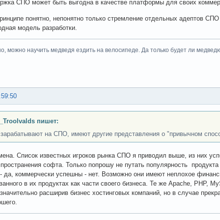
ржка СПО может быть выгодна в качестве платформы для своих коммер
принципе понятно, непонятно только стремление отдельных адептов СПО
одная модель разработки.
но, можно научить медведя ездить на велосипеде. Да только будет ли медведю о
:59:50
_Troolvalds пишет:
о зарабатывают на СПО, имеют другие представления о "привычном спосо
мена. Список известных игроков рынка СПО я приводил выше, из них ус
пространения софта. Только попрошу не путать популярность продукта
- да, коммерчески успешны - нет. Возможно они имеют неплохое финанс
ванного в их продуктах как части своего бизнеса. Те же Apache, PHP, 
значительно расширив бизнес хостинговых компаний, но в случае прек
ошего.