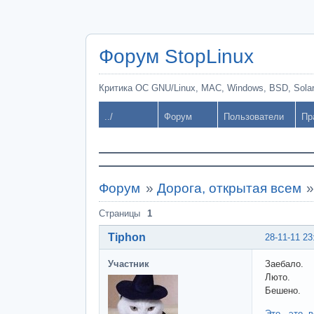
Форум StopLinux
Критика ОС GNU/Linux, MAC, Windows, BSD, Solari
../
Форум
Пользователи
Пр
Форум
»
Дорога, открытая всем
Страницы
1
Tiphon
28-11-11 23
Участник
Заебало.
Люто.
Бешено.
Это
,
это
,
в