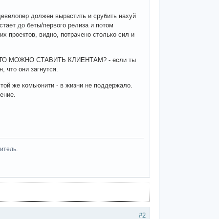
девелопер должен вырастить и срубить нахуй
остает до беты/первого релиза и потом
тих проектов, видно, потрачено столько сил и
 ЭТО МОЖНО СТАВИТЬ КЛИЕНТАМ? - если ты
, что они загнутся.
той же комьюнити - в жизни не поддержало.
ение.
итель.
#2