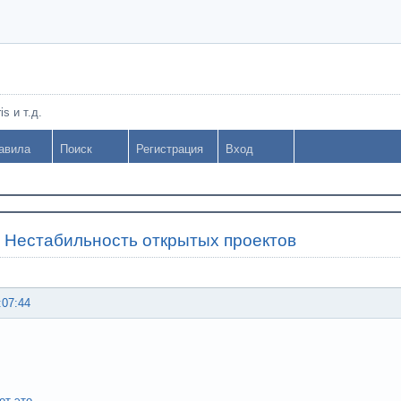
s и т.д.
авила
Поиск
Регистрация
Вход
»
Нестабильность открытых проектов
:07:44
от это
.