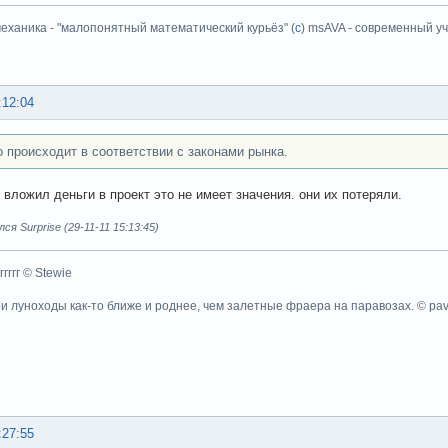
еханика - "малопонятный математический курьёз" (
с
) msAVA - современный уч
:12:04
о происходит в соответствии с законами рынка.
о вложил деньги в проект это не имеет значения. они их потеряли.
я Surprise (29-11-11 15:13:45)
ггггггг © Stewie
ои луноходы как-то ближе и роднее, чем залетные фраера на паравозах. © pa
:27:55