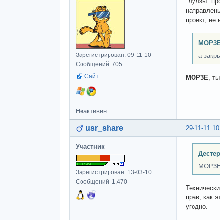
"лулзы" пр
направлены
проект, не
MOP3E
Зарегистрирован: 09-11-10
а закр
Сообщений: 705
Сайт
MOP3E
, т
Неактивен
usr_share
29-11-11 10
Участник
Дестер
MOP3E,
Зарегистрирован: 13-03-10
Сообщений: 1,470
Технически
прав, как 
угодно.