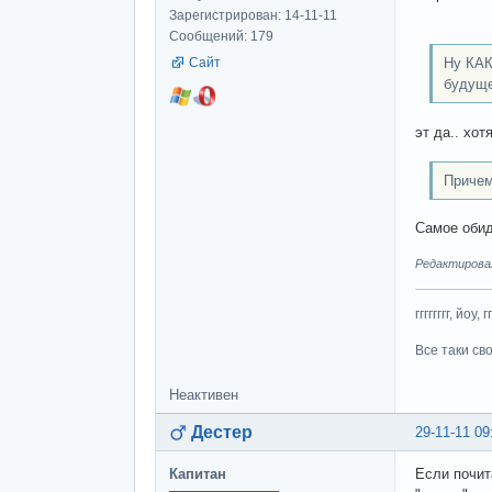
Зарегистрирован: 14-11-11
Сообщений: 179
Сайт
Ну КАК
будуще
эт да.. хо
Причем
Самое обид
Редактировалс
гггггггг, йоу, 
Все таки св
Неактивен
Дестер
29-11-11 09
Капитан
Если почит