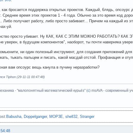
, как бросается поддержка открытых проектов. Каждый, 6лядь, опсоурс 
т. Среднее время этих проектов 1 - 4 года. Обычно за это время код дор
.. Либо получает работу, либо просто забивает... Причем на каждый из э
нах-уй.
янство просто убивает. Ну КАК, КАК С ЭТИМ МОЖНО РАБОТАТЬ? КАК
"не уверен, в будущем компонентов", наоборот, ты почти наверняка уверен
комьюнити, ни один полезный инструмент, для создания приложений для 
кать, тыкать пальцем и писать, какой масдай отстой. Профанация и отуп
жная вам опсоурс вещь канула в пучину неразработки?
ся Tiphon (29-11-11 00:47:48)
еханика - "малопонятный математический курьёз" (
с
) msAVA - современный уч
ost:
Babusha
,
Doppelganger
,
MOP3E
,
shell32
,
Stranger
:54:48