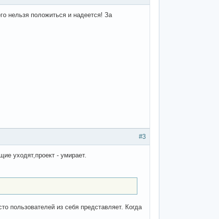
го нельзя положиться и надеется! За
#3
щие уходят,проект - умирает.
сто пользователей из себя представляет. Когда