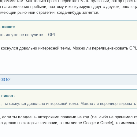
ограммистам. Как только проект перестаёт быть лулзовым, автор проект
 на извлечение прибыли, поэтому и конкурируют друг с другом, эволюц
 имеющий рыночной стратегии, когда-нибудь загнётся.
 пишет:
ыть их уже не получится - GPL
ы коснулся довольно интересной темы. Можно ли перелицензировать GPL
:03:52
 пишет:
 ты коснулся довольно интересной темы. Можно ли перелицензировать
, если ты владеешь авторскими правами на код (т.е. либо не принимал к
это делают некоторые компании, в том числе Google и Oracle), то имееш