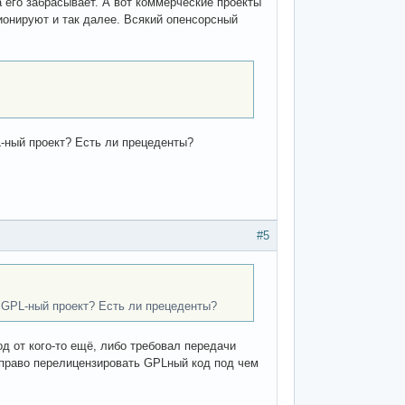
а его забрасывает. А вот коммерческие проекты
ионируют и так далее. Всякий опенсорсный
-ный проект? Есть ли прецеденты?
#5
 GPL-ный проект? Есть ли прецеденты?
од от кого-то ещё, либо требовал передачи
ь право перелицензировать GPLный код под чем