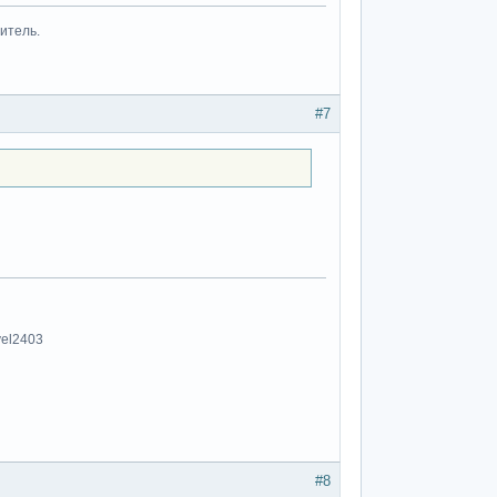
итель.
#7
vel2403
#8