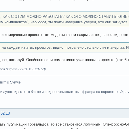
, КАК С ЭТИМ МОЖНО РАБОТАТЬ? КАК ЭТО МОЖНО СТАВИТЬ КЛИЕНТАМ? 
м компонентов", наоборот, ты почти наверняка уверен, что они загнутся.
тя и комерческие проекты тож медным тазом накрываются, впрочем, реже
 на каждый из этих проектов, видно, потрачено столько сил и энергии. И
ное, пожалуй. Особенно если сам активно участвовал в проекте (хотябы 
я Surprise (29-11-11 01:37:53)
ггггггг © Stewie
ои луноходы как-то ближе и роднее, чем залетные фраера на паравозах. © pa
:52:18
ать публикации Торвальдса, то всё становится логичным. Опенсорсно-G