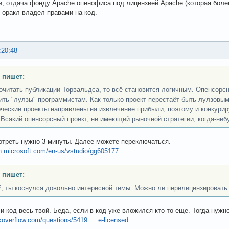
и, отдача фонду Apache опенофиса под лицензией Apache (которая бол
о оракл владел правами на код.
:20:48
 пишет:
очитать публикации Торвальдса, то всё становится логичным. Опенсорс
ить "лулзы" программистам. Как только проект перестаёт быть лулзовым,
ческие проекты направлены на извлечение прибыли, поэтому и конкурир
 Всякий опенсорсный проект, не имеющий рыночной стратегии, когда-нибу
отреть нужно 3 минуты. Далее можете переключаться.
n.microsoft.com/en-us/vstudio/gg605177
 пишет:
 ты коснулся довольно интересной темы. Можно ли перелицензировать
и код весь твой. Беда, если в код уже вложился кто-то еще. Тогда нужно
ckoverflow.com/questions/5419 … e-licensed