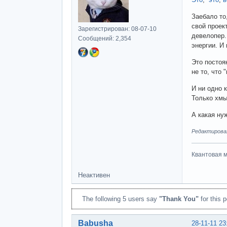
Заебало то
свой проек
Зарегистрирован: 08-07-10
девелопер.
Сообщений: 2,354
энергии. И 
Это посто
не то, что 
И ни одно 
Только хмы
А какая ну
Редактировал
Квантовая м
Неактивен
The following 5 users say
"Thank You"
for this p
Babusha
28-11-11 23