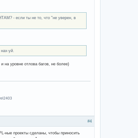
- если ты не то, что "не уверен, в
.
 нах-уй.
и на уровне отлова багов, не более)
vel2403
#4
PL-ные проекты сделаны, чтобы приносить