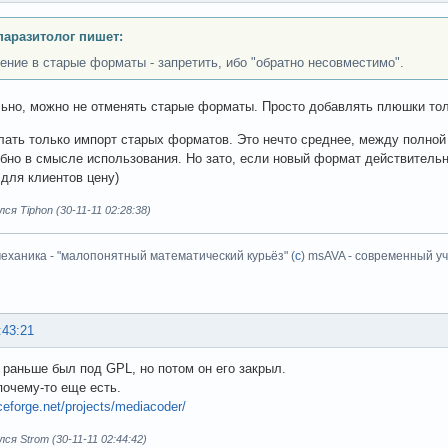
аразитолог пишет:
ение в старые форматы - запретить, ибо "обратно несовместимо".
ьно, можно не отменять старые форматы. Просто добавлять плюшки толь
ать только импорт старых форматов. Это нечто среднее, между полной
бно в смысле использования. Но зато, если новый формат действительн
для клиентов цену)
ся Tiphon (30-11-11 02:28:38)
еханика - "малопонятный математический курьёз" (
с
) msAVA - современный уч
:43:21
 раньше был под GPL, но потом он его закрыл.
 почему-то еще есть.
ceforge.net/projects/mediacoder/
ся Strom (30-11-11 02:44:42)