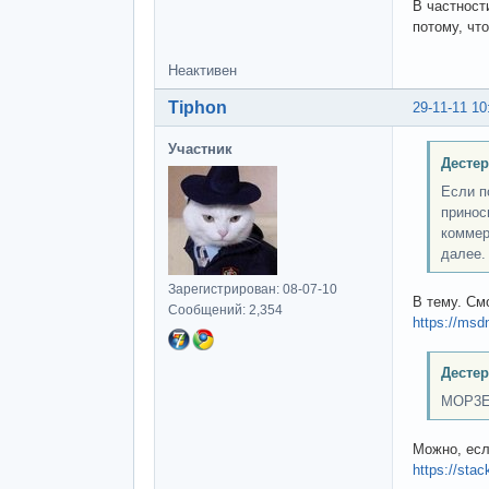
В частност
потому, чт
Неактивен
Tiphon
29-11-11 10
Участник
Дестер
Если п
принос
коммер
далее.
Зарегистрирован: 08-07-10
В тему. См
Сообщений: 2,354
https://msd
Дестер
MOP3E,
Можно, есл
https://sta