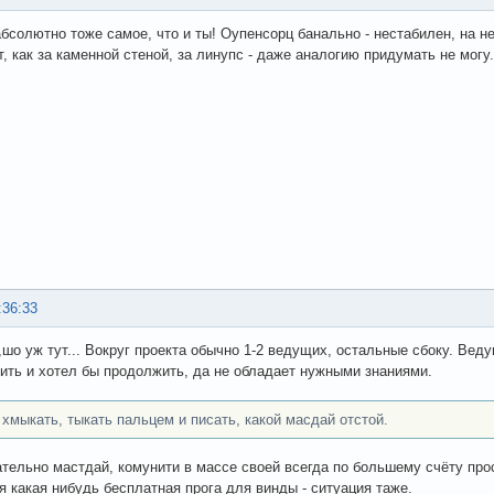
бсолютно тоже самое, что и ты! Оупенсорц банально - нестабилен, на не
, как за каменной стеной, за линупс - даже аналогию придумать не могу.
:36:33
,шо уж тут... Вокруг проекта обычно 1-2 ведущих, остальные сбоку. Веду
ить и хотел бы продолжить, да не обладает нужными знаниями.
 хмыкать, тыкать пальцем и писать, какой масдай отстой.
ательно мастдай, комунити в массе своей всегда по большему счёту про
я какая нибудь бесплатная прога для винды - ситуация таже.