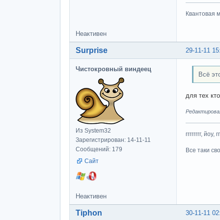
Квантовая м
Неактивен
Surprise
29-11-11 15
Чистокровный виндеец
Всё эт
для тех кт
Редактировалс
Из System32
гггггггг, йоу, 
Зарегистрирован: 14-11-11
Сообщений: 179
Все таки св
Сайт
Неактивен
Tiphon
30-11-11 02