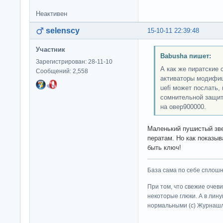
Неактивен
selenscy
15-10-11 22:39:48
Участник
Babusha пишет:
Зарегистрирован: 28-11-10
А как же пиратские 
Сообщений: 2,558
активаторы модифиц
uefi может послать, 
сомнительной защит
на овер900000.
Маленький пушистый зве
ператам. Но как показыв
быть ключ!
База сама по себе сплошно
При том, что свежие очев
некоторые глюки. А в лину
нормальными (c) Журна