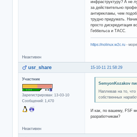
инфраструктуру? А не лу
за действительно проф
антирекламы, чем подоб
трудно придумать. Начин
просто дискредитация в
Геббельса и ТАСС.
https://nolinux.w2c.ru
- мор
Неактивен
usr_share
15-10-11 21:58:29
Участник
SemyonKozakov пи
Наплевав на то, что
Зарегистрирован: 13-03-10
собственных нарабо
Сообщений: 1,470
И как, по вашему, FSF 
разработчикам?
Неактивен