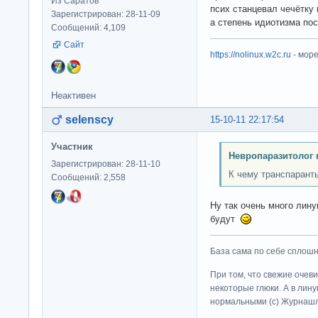
Из Саратов
псих станцевал чечётку 
Зарегистрирован: 28-11-09
а степень идиотизма пос
Сообщений: 4,109
Сайт
https://nolinux.w2c.ru
- мор
Неактивен
selenscy
15-10-11 22:17:54
Участник
Невропаразитолог 
Зарегистрирован: 28-11-10
К чему транспарант
Сообщений: 2,558
Ну так очень много лину
будут
База сама по себе сплошно
При том, что свежие очев
некоторые глюки. А в лину
нормальными (c) Журна