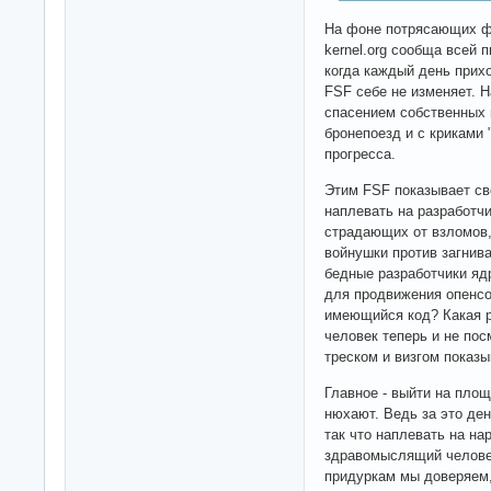
На фоне потрясающих фе
kernel.org сообща всей 
когда каждый день прих
FSF себе не изменяет. Н
спасением собственных 
бронепоезд и с криками 
прогресса.
Этим FSF показывает св
наплевать на разработч
страдающих от взломов,
войнушки против загнив
бедные разработчики ядр
для продвижения опенсо
имеющийся код? Какая р
человек теперь и не пос
треском и визгом показы
Главное - выйти на площ
нюхают. Ведь за это де
так что наплевать на нар
здравомыслящий человек
придуркам мы доверяем, 