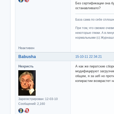
Без сертификации она бу
останавливало?
База сама по себе сплошно
При том, что свежие очев
некоторые глюки. А в лину
нормальными (c) Журна
Неактивен
Babusha
15-10-11 22:34:21
Нехристь
А как же пиратские сбор
модифицируют загрузчик 
общем, я за uefi но про
копирастии возврастет н
Зарегистрирован: 12-03-10
Сообщений: 2,160