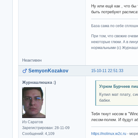
Ну или ещё как , что бы
быть потребуют распис
База сама по себе сплошно
При том, что свежие очев
некоторые глюки. А в лину
нормальными (c) Журна
Неактивен
SemyonKozakov
15-10-11 22:51:33
Журнашлюшка :)
Угрюм Бурчеев пиш
Купил мат плату, с
бабки.
Тебя ткнут носом в "Win
лесом-полем. И будут а
Из Саратов
Зарегистрирован: 28-11-09
Сообщений: 4,109
https://nolinux.w2c.ru
- мор