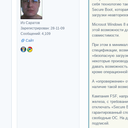
себя технологию так
Secure Boot, котора
загрузки неавторизо
Из Саратов
Microsot Windows 8 
Зарегистрирован: 28-11-09
этой возможности д
Сообщений: 4,109
совместимости.
Сайт
При этом в минимал
спецификации, возм
«безопасную загрузк
некоторые производ
давать возможность
кроме операционной 
А «опровержение» от
наличие такой возм
Кампания FSF, напр
железа, с требован
отключать «Secure B
гарантированный сп
свободные ОС. На д
подписей.