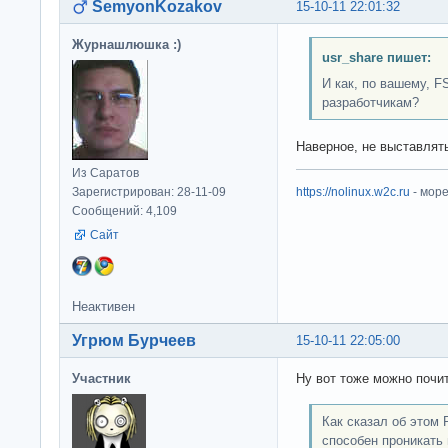
SemyonKozakov
15-10-11 22:01:32
Журнашлюшка :)
usr_share пишет:
И как, по вашему, 
разработчикам?
Наверное, не выставлят
Из Саратов
Зарегистрирован: 28-11-09
https://nolinux.w2c.ru
- мор
Сообщений: 4,109
Сайт
Неактивен
Угрюм Бурчеев
15-10-11 22:05:00
Участник
Ну вот тоже можно почит
Как сказал об этом
способен проникать 