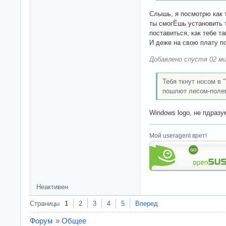
Слышь, я посмотрю как 
ты смогЁшь установить т
поставиться, как тебе т
И деже на свою плату по
Добавлено спустя 02 ми
Тебя ткнут носом в 
пошлют лесом-полем
Windows logo, не пдраз
Мой useragent врет!
Неактивен
Страницы
1
2
3
4
5
Вперед
Форум
»
Общее