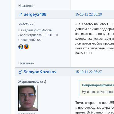
Неактивен
Sergey2408
15-10-11 22:05:20
Участник
А я к этому вашему UEFI
данном случае поддержи
Из недалеко от Москвы
зашитая ось с возможно
Зарегистрирован: 10-10-10
которая запускает другу
Сообщений: 550
ломаются любые прошивк
появятся зловреды, кото
вашу UEFI.
Неактивен
SemyonKozakov
15-10-11 22:06:27
Журнашлюшка :)
Невропаразитолог 
Ну и что, собственно
Тема, скорее, не про UE
а про очередные дураче
время. Всё равно, что е