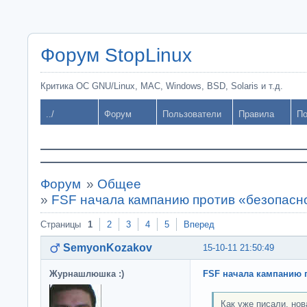
Форум StopLinux
Критика ОС GNU/Linux, MAC, Windows, BSD, Solaris и т.д.
../
Форум
Пользователи
Правила
По
Форум
»
Общее
»
FSF начала кампанию против «безопасно
Страницы
1
2
3
4
5
Вперед
SemyonKozakov
15-10-11 21:50:49
Журнашлюшка :)
FSF начала кампанию п
Как уже писали, но