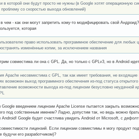
 и в которой они будут просто не нужны (в Google хотят операционную с
 проблему со скоростью выхода обновлений)
 в чем - как они могут запретить кому-то модифицировать свой Андроид
пользуется, которая
ользователю право использовать программное обеспечение для любых це
ространять изменённые копии, за исключением названия
трим совместима ли она с GPL. Да, но только с GPLv3, но в Android иде
ия Apache несовместима с GPL, так как имеет требования, не входящие
ях возможен выход программного обеспечения из-под статуса открытого
тавление возможности выхода из-под лицензии безусловно неудачной ид
PL
 Google введением лицензии Apache License пытается закрыть возможно
его под собственным именем? Ладно, допустим так, но ведь можно брать
 Android! Google будет счастлива увидеть Android от Microsoft, с дефол
совместимости лицензий. Если лицензии совместимы я могу продукт под
не будучи его разработчиком)?