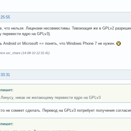
:25:55
е, что нельзя. Лицензии несовместимы. Тивоизация же в GPLv2 разрешена
перевести ядро на GPLv3).
ь Android от Microsoft == понять, что Windows Phone 7 не нужен.
ся usr_share (14-08-10 12:31:41)
:33:31
 пишет:
 Линусу, никак не желающему перевести ядро на GPLv3
сто не сомжет сделать. Перевод на GPLv3 потребует получения согласия
 пишет: