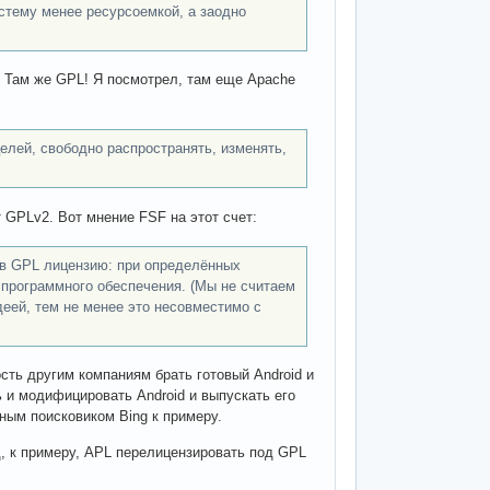
истему менее ресурсоемкой, а заодно
? Там же GPL! Я посмотрел, там еще Apache
лей, свободно распространять, изменять,
т GPLv2. Вот мнение FSF на этот счет:
 в GPL лицензию: при определённых
 программного обеспечения. (Мы не считаем
еей, тем не менее это несовместимо с
сть другим компаниям брать готовый Android и
 и модифицировать Android и выпускать его
тным поисковиком Bing к примеру.
, к примеру, APL перелицензировать под GPL