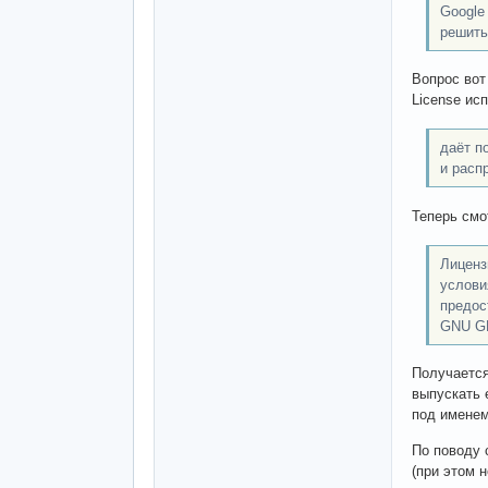
Google
решить
Вопрос вот
License ис
даёт п
и расп
Теперь смо
Лиценз
услови
предос
GNU G
Получается
выпускать 
под именем
По поводу 
(при этом 