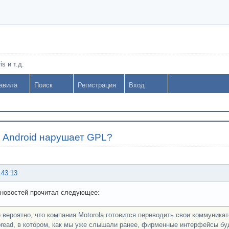
s и т.д.
авила
Поиск
Регистрация
Вход
»
Android нарушает GPL?
:43:13
 новостей прочитал следующее:
 вероятно, что компания Motorola готовится переводить свои коммуникат
bread, в котором, как мы уже слышали ранее, фирменные интерфейсы 