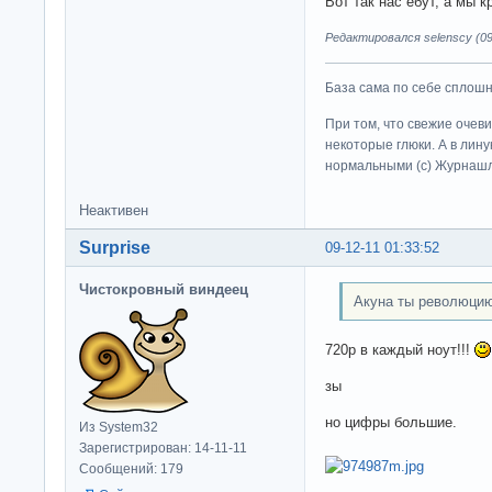
Вот так нас ебут, а мы к
Редактировался selenscy (09-
База сама по себе сплошно
При том, что свежие очев
некоторые глюки. А в лину
нормальными (c) Журна
Неактивен
Surprise
09-12-11 01:33:52
Чистокровный виндеец
Акуна ты революцию
720p в каждый ноут!!!
зы
но цифры большие.
Из System32
Зарегистрирован: 14-11-11
Сообщений: 179