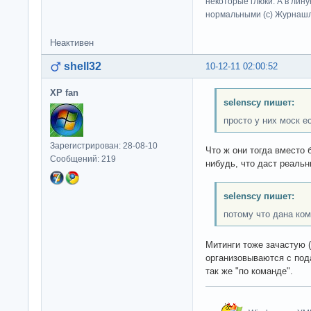
некоторые глюки. А в лину
нормальными (c) Журна
Неактивен
shell32
10-12-11 02:00:52
XP fan
selenscy пишет:
просто у них моск е
Зарегистрирован: 28-08-10
Что ж они тогда вместо 
Сообщений: 219
нибудь, что даст реальн
selenscy пишет:
потому что дана ком
Митинги тоже зачастую 
организовываются с пода
так же "по команде".