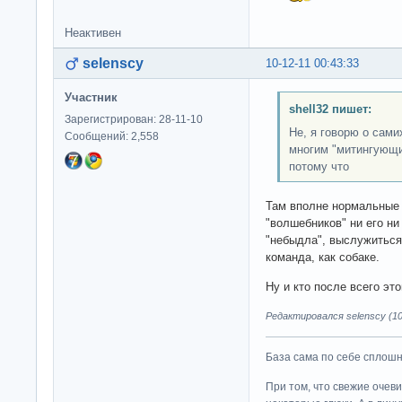
Неактивен
selenscy
10-12-11 00:43:33
Участник
shell32 пишет:
Зарегистрирован: 28-11-10
Не, я говорю о сами
Сообщений: 2,558
многим "митингующи
потому что
Там вполне нормальные л
"волшебников" ни его ни
"небыдла", выслужиться,
команда, как собаке.
Ну и кто после всего эт
Редактировался selenscy (10-
База сама по себе сплошно
При том, что свежие очев