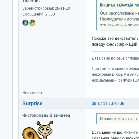
Участник
ikkunan salvataja п
Зарегистрирован: 28-11-10
Оба расположены на
Сообщений: 2,558
Наблюдатели допуще
это режимный объек
Похоже это действительн
поводу фальсификаций 
База сама по себе сплошно
При том, что свежие очев
некоторые глюки. А в лину
нормальными (c) Журна
Неактивен
Surprise
09-12-11 13:49:36
Чистокровный виндеец
И значит митингуют
Есть мнение шо митинги
создания революционног