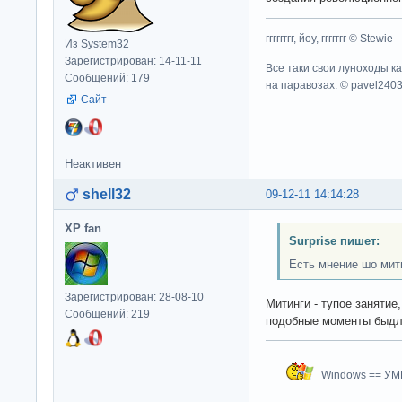
гггггггг, йоу, ггггггг © Stewie
Из System32
Зарегистрирован: 14-11-11
Все таки свои луноходы к
Сообщений: 179
на паравозах. © pavel240
Сайт
Неактивен
shell32
09-12-11 14:14:28
XP fan
Surprise пишет:
Есть мнение шо мит
Зарегистрирован: 28-08-10
Митинги - тупое занятие
Сообщений: 219
подобные моменты быдло
Windows == У