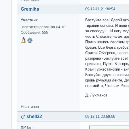
Gremiha
09-12-11 21:30:54
Участник
Бастуйте все! Долой ок
тирании основы, И цепи 
Зарегистрирован: 08-04-10
за свободу!... И богу м
Сообщений: 555
честь Спешите на алтарь
Прикрывшись блеском гр
бремя, Все блага требов
Святая Обогрена, напое
разорена -Бастуйте все!
пришлют, Пусть благоро
Край Туркестанский - анг
Бастуйте дружно россиян
кровь ручьями лейте, Ду
не смейте, Что вам Росс
Д. Лухманов
Неактивен
shell32
09-12-11 23:58:58
XP fan