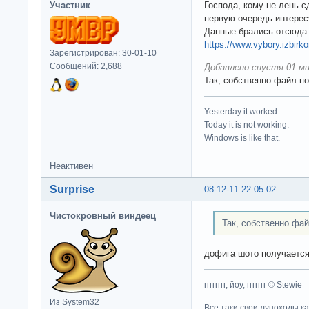
Участник
Господа, кому не лень с
первую очередь интерес
Данные брались отсюда
https://www.vybory.izbirk
Зарегистрирован: 30-01-10
Сообщений: 2,688
Добавлено спустя 01 ми
Так, собственно файл п
Yesterday it worked.
Today it is not working.
Windows is like that.
Неактивен
Surprise
08-12-11 22:05:02
Чистокровный виндеец
Так, собственно фай
дофига шото получается
гггггггг, йоу, ггггггг © Stewie
Из System32
Все таки свои луноходы к