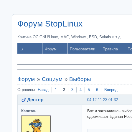
Форум StopLinux
Критика ОС GNU/Linux, MAC, Windows, BSD, Solaris и т.д.
../
Форум
Пользователи
Правила
По
Форум
»
Социум
»
Выборы
Страницы
Назад
1
2
3
4
5
6
Вперед
Дестер
04-12-11 23:01:32
Капитан
Вот и закончились выбо
одерживает Единая Росс