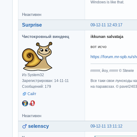
Windows is like that.
Неактивен
Surprise
09-12-11 12:43:17
Чистокровный виндеец
ikkunan salvataja
вот исчо
https://forum.mr-spb.ru/
гггггггг, йоу, ггггггг © Stewie
Из System32
Все таки свои луноходы к
Зарегистрирован: 14-11-11
на паравозах. © pavel240
Сообщений: 179
Сайт
Неактивен
selenscy
09-12-11 13:11:12