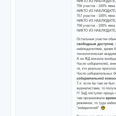
НИКТО ИЗ НАБЛЮДАТЕ
756 участок - 100% яв
НИКТО ИЗ НАБЛЮДАТЕ
757 участок - 100% яв
НИКТО ИЗ НАБЛЮДАТЕ
758 участок - 100% я
НИКТО ИЗ НАБЛЮДАТЕ
Остальные участки обык
свободным доступом
,
наблюдателями, кроме К
технологическая академ
А на ЖД вокзале вооб
Число избирателей, вне
те, кто реально проголо
Число избирательных 
избирательной комис
Т.е. если бы там не бы
журналистами, то получ
!!! ЗиД поступил проще 
там организовали
време
режимное, то туда наблю
"избирателей"