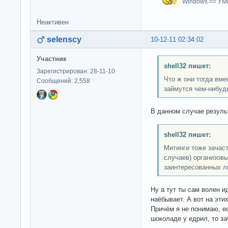
Windows == У
Неактивен
selenscy
10-12-11 02:34:02
Участник
shell32 пишет:
Зарегистрирован: 28-11-10
Что ж они тогда вме
Сообщений: 2,558
займутся чем-нибудь
В данном случае результ
shell32 пишет:
Митинги тоже зачас
случаев) организов
заинтересованных ли
Ну а тут ты сам волен ид
наёбывает. А вот на эт
Причём я не понимаю, ес
шоколаде у едрил, то з