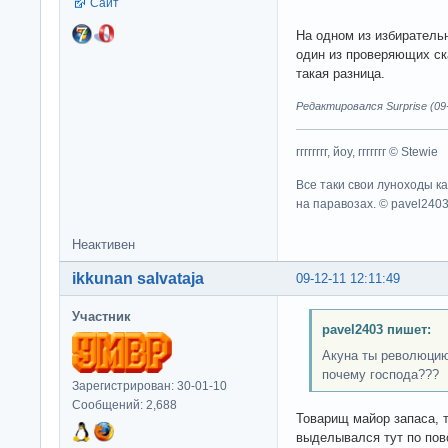
Сайт
На одном из избиратель
один из проверяющих ска
такая разница.
Редактировался Surprise (09-
гггггггг, йоу, ггггггг © Stewie
Все таки свои луноходы к
на паравозах. © pavel240
Неактивен
ikkunan salvataja
09-12-11 12:11:49
Участник
pavel2403 пишет:
Акуна ты революцию
почему господа???
Зарегистрирован: 30-01-10
Сообщений: 2,688
Товарищ майор запаса, т
выделывался тут по пов