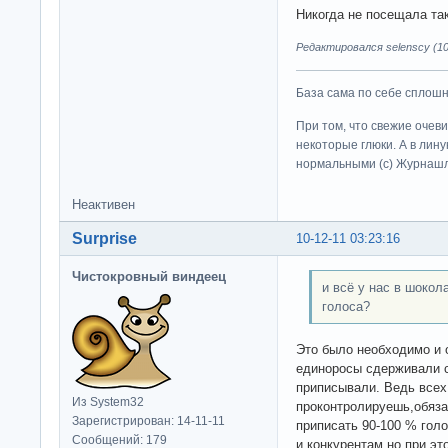
Никогда не посещала та
Редактировался selenscy (10-
База сама по себе сплошно
При том, что свежие очев
некоторые глюки. А в лину
нормальными (c) Журна
Неактивен
Surprise
10-12-11 03:23:16
Чистокровный виндеец
и всё у нас в шокол
голоса?
Это было необходимо и 
единоросы сдерживали с
приписывали. Ведь всех
Из System32
проконтролируешь,обяза
Зарегистрирован: 14-11-11
приписать 90-100 % гол
Сообщений: 179
и конкурентам,но при эт