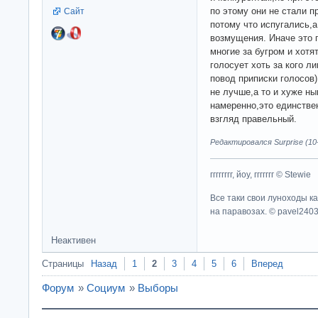
по этому они не стали п
Сайт
потому что испугались,а
возмущения. Иначе это 
многие за бугром и хотя
голосует хоть за кого л
повод приписки голосов
не лучше,а то и хуже н
намеренно,это единстве
взгляд правельный.
Редактировался Surprise (10-
гггггггг, йоу, ггггггг © Stewie
Все таки свои луноходы к
на паравозах. © pavel240
Неактивен
Страницы
Назад
1
2
3
4
5
6
Вперед
Форум
»
Социум
»
Выборы