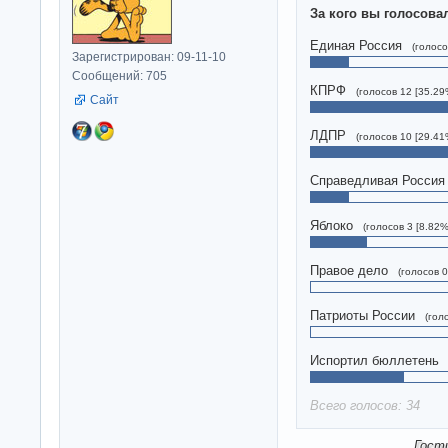
За кого вы голосова
Единая Россия
(голосо
Зарегистрирован: 09-11-10
Сообщений: 705
КПРФ
(голосов 12 [35.29
Сайт
ЛДПР
(голосов 10 [29.41
Справедливая Россия
Яблоко
(голосов 3 [8.82%
Правое дело
(голосов 0
Патриоты России
(гол
Испортил бюллетень
Всего голосов: 34
Гост