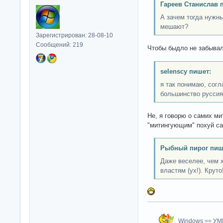
Гареев Станислав 
А зачем тогда нужн
мешают?
Зарегистрирован: 28-08-10
Сообщений: 219
Чтобы быдло не забывало
selenscy пишет:
я так понимаю, согл
большинство руссия
Не, я говорю о самих ми
"митингующим" похуй сам
Рыбный пирог пиш
Даже веселее, чем 
властям (ух!). Круто
Windows == У