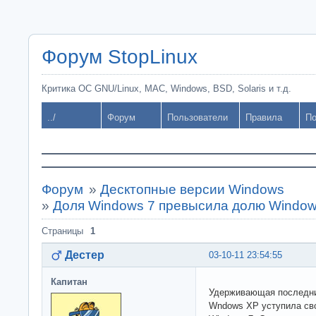
Форум StopLinux
Критика ОС GNU/Linux, MAC, Windows, BSD, Solaris и т.д.
../
Форум
Пользователи
Правила
По
Форум
»
Десктопные версии Windows
»
Доля Windows 7 превысила долю Windo
Страницы
1
Дестер
03-10-11 23:54:55
Капитан
Удерживающая последни
Wndows XP уступила сво