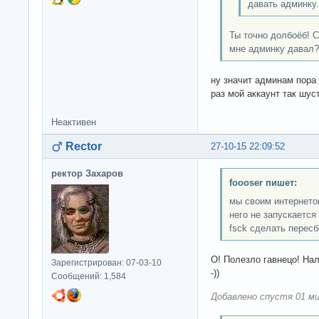
давать админку.
Ты точно долбоёб! С
мне админку давал?
ну значит админам пора
раз мой аккаунт так шус
Неактивен
Rector
27-10-15 22:09:52
ректор Захаров
foooser пишет:
мы своим интернето
него не запускается
fsck сделать пересб
О! Полезло гавнецо! На
Зарегистрирован: 07-03-10
-))
Сообщений: 1,584
Добавлено спустя 01 ми