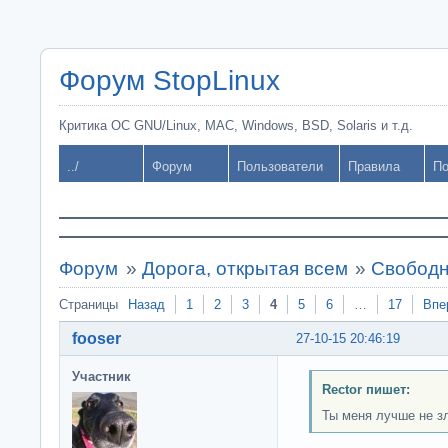
Форум StopLinux
Критика ОС GNU/Linux, MAC, Windows, BSD, Solaris и т.д.
../
Форум
Пользователи
Правила
По
Форум
»
Дорога, открытая всем
»
Свободн
Страницы
Назад
1
2
3
4
5
6
…
17
Впе
fooser
27-10-15 20:46:19
Участник
Rector пишет:
Ты меня лучше не зл