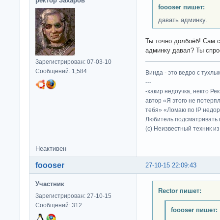
ректор Захаров
foooser пишет:
давать админку.
Ты точно долбоёб! Сам с
админку давал? Ты спро
Зарегистрирован: 07-03-10
Сообщений: 1,584
Винда - это ведро с тухлым
---
-хакир недоучка, некто Ре
автор «Я этого не потерп
тебя» «Ломаю по IP недор
Любитель подсматривать в
(c) Неизвестный техник и
Неактивен
foooser
27-10-15 22:09:43
Участник
Rector пишет:
Зарегистрирован: 27-10-15
Сообщений: 312
foooser пишет: