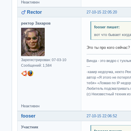
Неактивен
Rector
27-10-15 22:05:20
ректор Захаров
fooser пишет:
вот что бывает ког
Это ты про кого сейчас?
Зарегистрирован: 07-03-10
Винда - это ведро с тухлым
Сообщений: 1,584
---
-хакир недоучка, некто Ре
автор «Я этого не потерп
тебя» «Ломаю по IP недор
Любитель подсматривать в
(c) Неизвестный техник и
Неактивен
fooser
27-10-15 22:06:52
Участник