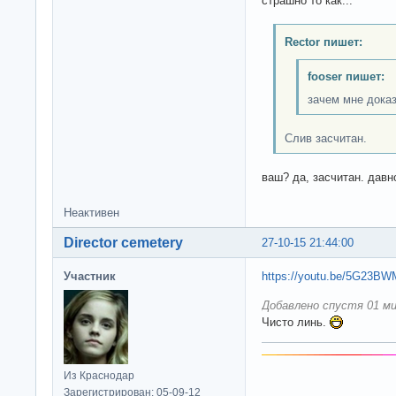
страшно то как...
Rector пишет:
fooser пишет:
зачем мне дока
Слив засчитан.
ваш? да, засчитан. давн
Неактивен
Director cemetery
27-10-15 21:44:00
Участник
https://youtu.be/5G23BW
Добавлено спустя 01 ми
Чисто линь.
Из Краснодар
Зарегистрирован: 05-09-12