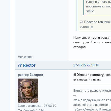
генту и у него н
посоветовал пос
smile
О! Полезло гавнецо
рояля -))
Напугать он меня решил
смех один. Я в школьные
страдал.
Неактивен
Rector
27-10-15 22:14:10
ректор Захаров
@Director cemetery
, те
встанешь на путь.
Винда - это ведро с тухлым
---
-хакир недоучка, некто Ре
автор «Я этого не потерп
Зарегистрирован: 07-03-10
тебя» «Ломаю по IP недор
Сообщений: 1,584