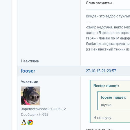
Слив засчитан.
Винда - это ведро с тухлым
---
-хакир недоучка, некто Ре
автор «Я этого не потерп
тебя» «Ломаю по IP недор
Любитель подсматривать в
(c) Неизвестный техник и
Неактивен
fooser
27-10-15 21:20:57
Участник
Rector пишет:
fooser пишет:
шутка
Зарегистрирован: 02-06-12
Сообщений: 692
Я не шучу.