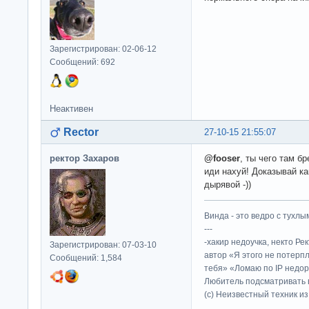
Зарегистрирован: 02-06-12
Сообщений: 692
Неактивен
Rector
27-10-15 21:55:07
ректор Захаров
@fooser
, ты чего там 
иди нахуй! Доказывай ка
дырявой -))
Винда - это ведро с тухлым
---
-хакир недоучка, некто Ре
Зарегистрирован: 07-03-10
автор «Я этого не потерп
Сообщений: 1,584
тебя» «Ломаю по IP недор
Любитель подсматривать в
(c) Неизвестный техник и