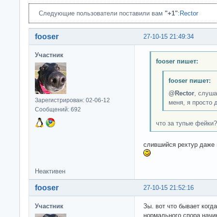
Следующие пользователи поставили вам
"+1"
:
Rector
fooser
27-10-15 21:49:34
Участник
fooser пишет:
fooser пишет:
@Rector
, слуша
Зарегистрирован: 02-06-12
меня, я просто 
Сообщений: 692
что за тупые фейки?
слившийся рехтур даже 
Неактивен
fooser
27-10-15 21:52:16
Участник
Зы. вот что бывает ког
нормального спора начи