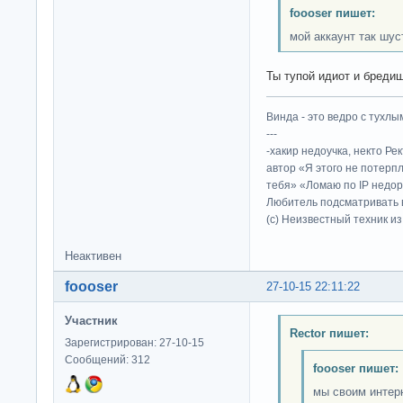
foooser пишет:
мой аккаунт так шус
Ты тупой идиот и бредиш
Винда - это ведро с тухлым
---
-хакир недоучка, некто Ре
автор «Я этого не потерп
тебя» «Ломаю по IP недор
Любитель подсматривать в
(c) Неизвестный техник и
Неактивен
foooser
27-10-15 22:11:22
Участник
Rector пишет:
Зарегистрирован: 27-10-15
Сообщений: 312
foooser пишет:
мы своим интер