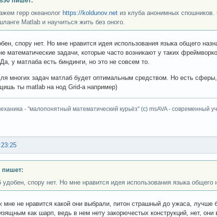
ss90 пишет:
кажем герр океанолог
https://koldunov.net
из клуба анонимных спошников. О
шланге Matlab и научиться жить без оного.
бен, спору нет. Но мне нравится идея использования языка общего назн
не математические задачи, которые часто возникают у таких фреймворко
Да, у матлаба есть биндинги, но это не совсем то.
для многих задач матлаб будет оптимальным средством. Но есть сферы
ащишь ты matlab на нод Grid-a например)
еханика - "малопонятный математический курьёз" (
с
) msAVA - современный уч
:23:25
 пишет:
 удобен, спору нет. Но мне нравится идея использования языка общего 
к мне не нравится какой они выбрали, питон страшный до ужаса, лучше 
изящным как шарп, ведь в нем нету закорючестых конструкций, нет, они 