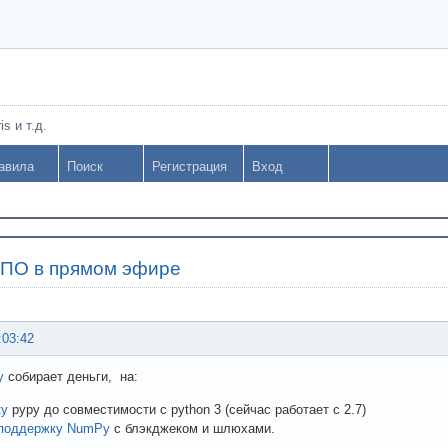
s и т.д.
авила
Поиск
Регистрация
Вход
СПО в прямом эфире
:03:42
y
собирает деньги, на:
ку
pypy до совместимости с python 3 (сейчас работает с 2.7)
поддержку NumPy
с блэкджеком и шлюхами.