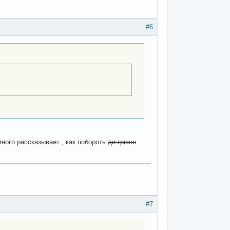
#6
ного рассказывает , как побороть
ди грюне
#7