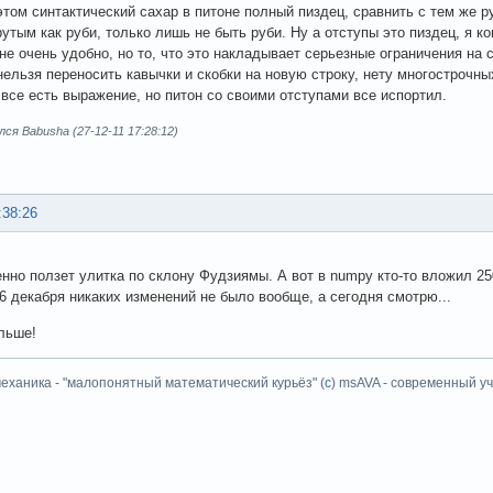
 этом синтактический сахар в питоне полный пиздец, сравнить с тем же ру
рутым как руби, только лишь не быть руби. Ну а отступы это пиздец, я к
 не очень удобно, но то, что это накладывает серьезные ограничения на 
нельзя переносить кавычки и скобки на новую строку, нету многострочны
о все есть выражение, но питон со своими отступами все испортил.
ся Babusha (27-12-11 17:28:12)
:38:26
енно ползет улитка по склону Фудзиямы. А вот в numpy кто-то вложил 25
6 декабря никаких изменений не было вообще, а сегодня смотрю...
льше!
еханика - "малопонятный математический курьёз" (
с
) msAVA - современный уч