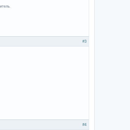
итель.
#3
#4