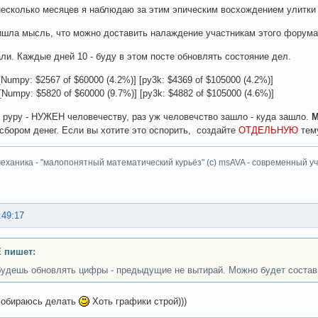
несколько месяцев я наблюдаю за этим эпическим восхождением улитки
ишла мысль, что можно доставить налаждение участникам этого форума 
али. Каждые дней 10 - буду в этом посте обновлять состояние дел.
[Numpy: $2567 of $60000 (4.2%)] [py3k: $4369 of $105000 (4.2%)]
[Numpy: $5820 of $60000 (9.7%)] [py3k: $4882 of $105000 (4.6%)]
т pypy - НУЖЕН человечеству, раз уж человечство зашло - куда зашло.
сбором денег. Если вы хотите это оспорить, создайте
ОТДЕЛЬНУЮ
тем
еханика - "малопонятный математический курьёз" (
с
) msAVA - современный уч
:49:17
 пишет:
будешь обновлять цифры - предыдущие не вытирай. Можно будет состав
 собираюсь делать
Хоть графики строй)))