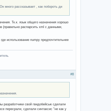
н много рассказывает , как побороть ди
ачения. Тк.к. язык общего назначения хорошо
в (правильно распарсить xml с данными,
, где использование numpy предпочтительнее
итель.
#8
назначения.
бы разработчики свой гвидобейсык сделали
все пересрали, сделали синтаксис "не как у