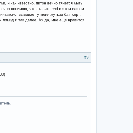
би, и как известно, питон вечно тянется быть
онечно понимаю, что ставить end в этом вашем
синтаксис, вызывает у меня жуткий баттхерт,
х лямбд и так далее. Ах да, мне еще нравится
#9
00)
итель.