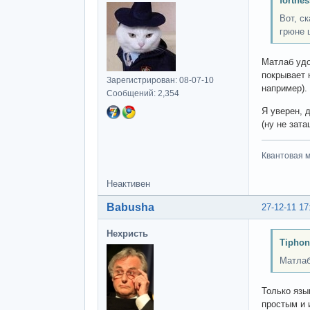
fortne
Вот, с
грюне 
Матлаб удо
покрывает 
Зарегистрирован: 08-07-10
например). 
Сообщений: 2,354
Я уверен, 
(ну не зат
Квантовая м
Неактивен
Babusha
27-12-11 17
Нехристь
Tiphon
Матлаб
Только язы
простым и 