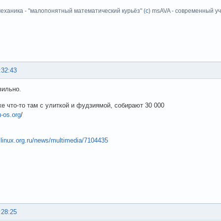
еханика - "малопонятный математический курьёз" (
с
) msAVA - современный уч
:32:43
вильно.
же что-то там с улиткой и фудзиямой, собирают 30 000
u-os.org
/
.linux.org.ru/news/multimedia/7104435
:28:25