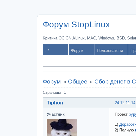
Форум StopLinux
Критика ОС GNU/Linux, MAC, Windows, BSD, Solari
../
Форум
Пользователи
Пр
Форум
»
Общее
»
Сбор денег в 
Страницы
1
Tiphon
24-12-11 14
Участник
Проект
pyp
1)
Доработ
2) Полную