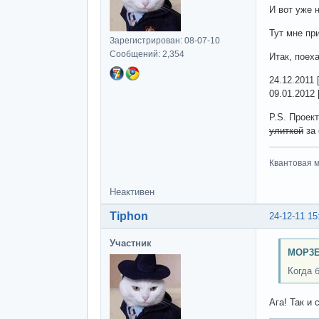
И вот уже 
Тут мне пр
Зарегистрирован: 08-07-10
Сообщений: 2,354
Итак, поех
24.12.2011 
09.01.2012 
P.S. Проек
улиткой
за 
Квантовая м
Неактивен
Tiphon
24-12-11 15
Участник
MOP3E
Когда 
Ага! Так и