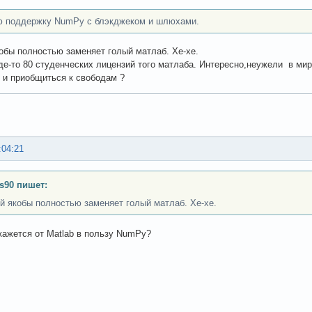
 поддержку NumPy с блэкджеком и шлюхами.
обы полностью заменяет голый матлаб. Хе-хе.
где-то 80 студенческих лицензий того матлаба. Интересно,неужели в мир
 и приобщиться к свободам ?
:04:21
ss90 пишет:
й якобы полностью заменяет голый матлаб. Хе-хе.
ткажется от Matlab в пользу NumPy?