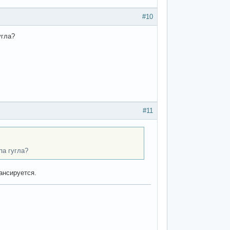
#10
угла?
#11
па гугла?
ансируется.