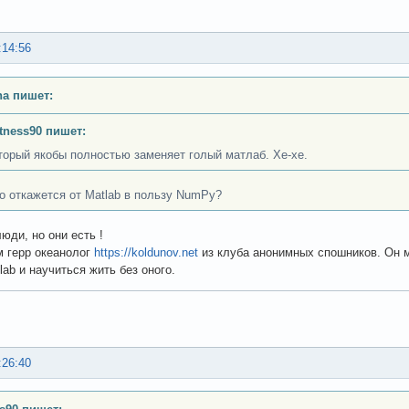
:14:56
a пишет:
rtness90 пишет:
торый якобы полностью заменяет голый матлаб. Хе-хе.
то откажется от Matlab в пользу NumPy?
юди, но они есть !
м герр океанолог
https://koldunov.net
из клуба анонимных спошников. Он м
ab и научиться жить без оного.
:26:40