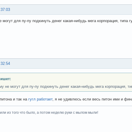
:37:03
е могут для пу-пу подкинуть денег какая-нибудь мега корпорация, типа г
:32:54
пишет:
му не могут для пу-пу подкинуть денег какая-нибудь мега корпорация, ти
питона и так на
гугл работает
, я не удивлюсь если весь питон ими и фин
или из того что было, а потом неделю руки с мылом мыли!