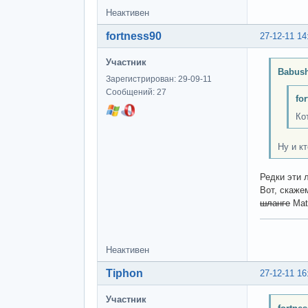
Неактивен
fortness90
27-12-11 14
Участник
Babush
Зарегистрирован: 29-09-11
Сообщений: 27
fo
Ко
Ну и к
Редки эти л
Вот, скаже
шланге
Matl
Неактивен
Tiphon
27-12-11 16
Участник