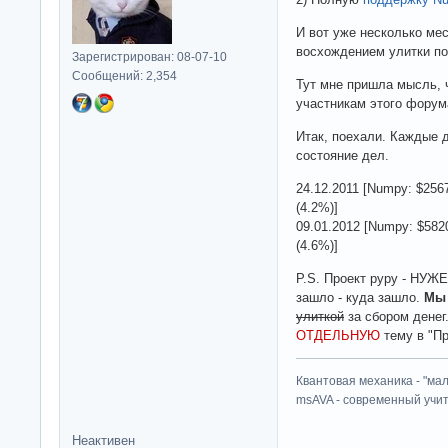
И вот уже несколько ме
восхождением улитки по
Зарегистрирован: 08-07-10
Сообщений: 2,354
Тут мне пришла мысль, 
участникам этого форум
Итак, поехали. Каждые д
состояние дел.
24.12.2011 [Numpy: $2567
(4.2%)]
09.01.2012 [Numpy: $5820
(4.6%)]
P.S. Проект pypy - НУЖ
зашло - куда зашло.
М
улиткой
за сбором денег
ОТДЕЛЬНУЮ
тему в "П
Квантовая механика - "ма
msAVA - современный учит
Неактивен