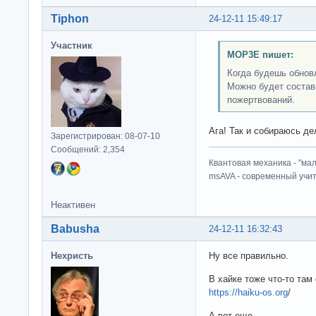
Tiphon
24-12-11 15:49:17
Участник
MOP3E пишет:
Когда будешь обнов
Можно будет состав
пожертвований.
Ага! Так и собираюсь д
Зарегистрирован: 08-07-10
Сообщений: 2,354
Квантовая механика - "ма
msAVA - современный учит
Неактивен
Babusha
24-12-11 16:32:43
Нехристь
Ну все правильно.
В хайке тоже что-то там
https://haiku-os.org
/
А вот еще,