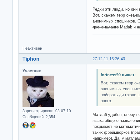
Редки эти люди, но они е
Вот, скажем герр океан
анонимных спошников. О
грюне шланге
Matlab и н
Неактивен
Tiphon
27-12-11 16:26:40
Участник
fortness90 пишет:
Вот, скажем герр о
анонимных спошников
побороть ди грюне ш
оного.
Зарегистрирован: 08-07-10
Матлаб удобен, спору н
Сообщений: 2,354
языка общего назначения
покрывает не математиче
таких фреймворков (пра
например). Да, у матлаба