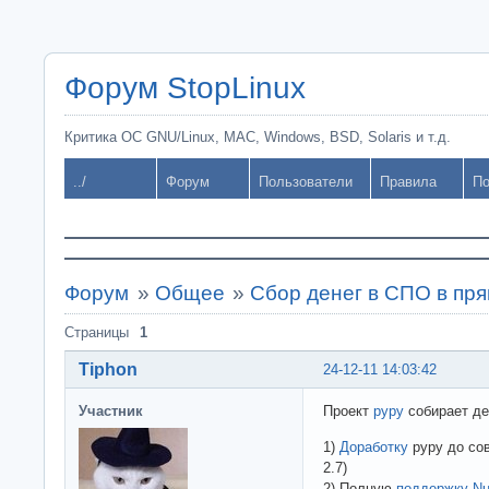
Форум StopLinux
Критика ОС GNU/Linux, MAC, Windows, BSD, Solaris и т.д.
../
Форум
Пользователи
Правила
По
Форум
»
Общее
»
Сбор денег в СПО в пр
Страницы
1
Tiphon
24-12-11 14:03:42
Участник
Проект
pypy
собирает де
1)
Доработку
pypy до сов
2.7)
2) Полную
поддержку N