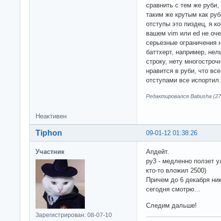
сравнить с тем же руби, 
таким же крутым как руб
отступы это пиздец, я к
вашем vim или ed не оче
серьезные ограничения н
баттхерт, например, нел
строку, нету многостроч
нравится в руби, что вс
отступами все испортил.
Редактировался Babusha (27-
Неактивен
Tiphon
09-01-12 01:38:26
Участник
Апдейт.
py3 - медленно ползет у
кто-то вложил 2500)
Причем до 6 декабря ни
сегодня смотрю...
Следим дальше!
Зарегистрирован: 08-07-10