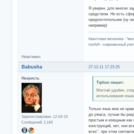
Я уверен, для многих з
средством. Но есть сфе
предпочтительнее (ну не
например)
Квантовая механика - "ма
msAVA - современный учит
Неактивен
Babusha
27-12-11 17:23:25
Нехристь
Tiphon пишет:
Матлаб удобен, спор
использования язык
Только язык мне не нрав
до ужаса, лучше бы раз
Зарегистрирован: 12-03-10
простым и изящным как 
Сообщений: 2,160
конструкций, нет, они вс
всех", при этом синтакт