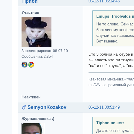
Tiphon
06-12-11 05:14:43
Участник
Linups_Troolvalds 
Не то слово. Сейчас
болтливому конфера
случай так называе
Вот именно.
Зарегистрирован: 08-07-10
Это 3 ролика на ютубе и
Сообщений: 2,354
вы власть что ли ткнули?
"на" и не "ткнула", а "п
Квантовая механика - "ма
msAVA - современный учит
Неактивен
SemyonKozakov
06-12-11 08:51:49
Журнашлюшка :)
Tiphon пишет:
Да это она ткнула в 