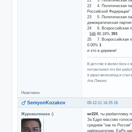
21 3. Политическая
22 4. Политическая па
Российской Федераци
23 5. Политическая па
демократическая пар
24 6. Всероссийская 
546
80.18%
393
25 7. Всероссийская 
0.00%
1
и это в деревне!
В детстве я молил бога о 
потом понял что бог работ
я украл велосипед и стал
Аль Пачино
Неактивен
SemyonKozakov
05-12-11 14:25:16
Журнашлюшка :)
wr224
, ты разбалловку 
За Едро массово голосов
среднем "как по России" 
наблюдателем, ЕдРо на