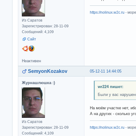
https://nolinux.w2c.ru
- мор
Из Саратов
Зарегистрирован: 28-11-09
Сообщений: 4,109
Сайт
Неактивен
SemyonKozakov
05-12-11 14:44:05
Журнашлюшка :)
wr224 пишет:
Были у вас нарушен
На моём участке нет, иб
А на других - сколько уг
Из Саратов
Зарегистрирован: 28-11-09
https://nolinux.w2c.ru
- мор
Сообщений: 4,109