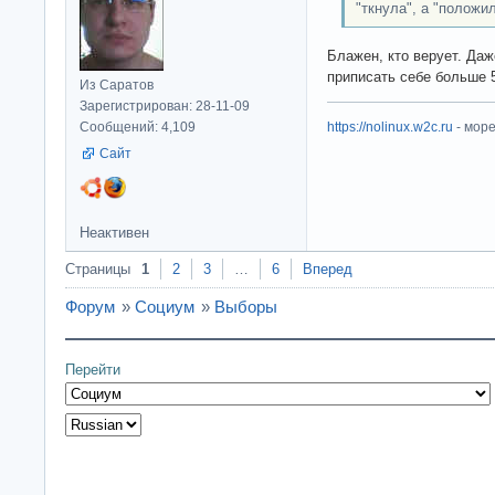
"ткнула", а "положи
Блажен, кто верует. Даж
приписать себе больше 5
Из Саратов
Зарегистрирован: 28-11-09
Сообщений: 4,109
https://nolinux.w2c.ru
- мор
Сайт
Неактивен
Страницы
1
2
3
…
6
Вперед
Форум
»
Социум
»
Выборы
Перейти