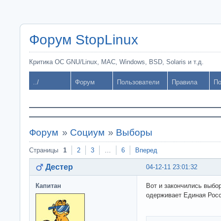
Форум StopLinux
Критика ОС GNU/Linux, MAC, Windows, BSD, Solaris и т.д.
../
Форум
Пользователи
Правила
По
Форум
»
Социум
»
Выборы
Страницы
1
2
3
…
6
Вперед
Дестер
04-12-11 23:01:32
Капитан
Вот и закончились выбо
одерживает Единая Росс