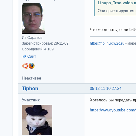
Linups_Troolvalds 
Они ориентируются 
Что же делать, если 95%
Из Саратов
Зарегистрирован: 28-11-09
https://nolinux.w2c.ru
- мор
Сообщений: 4,109
Сайт
Неактивен
Tiphon
05-12-11 10:27:24
Участник
Хотелось бы передать п
https://www.youtube.co