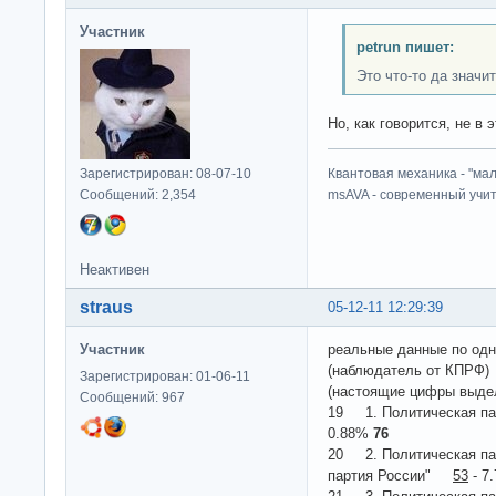
Участник
petrun пишет:
Это что-то да значит
Но, как говорится, не в э
Зарегистрирован: 08-07-10
Квантовая механика - "ма
Сообщений: 2,354
msAVA - современный учит
Неактивен
straus
05-12-11 12:29:39
Участник
реальные данные по одн
(наблюдатель от КПРФ)
Зарегистрирован: 01-06-11
(настоящие цифры выде
Сообщений: 967
19 1. Политическая
0.88%
76
20 2. Политическая па
партия России"
53
- 7