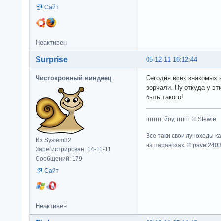
Сайт
Неактивен
Surprise
05-12-11 16:12:44
Чистокровный виндеец
Сегодня всех знакомых к
ворчали. Ну откуда у эт
быть такого!
гггггггг, йоу, ггггггг © Stewie
Все таки свои луноходы к
Из System32
на паравозах. © pavel240
Зарегистрирован: 14-11-11
Сообщений: 179
Сайт
Неактивен