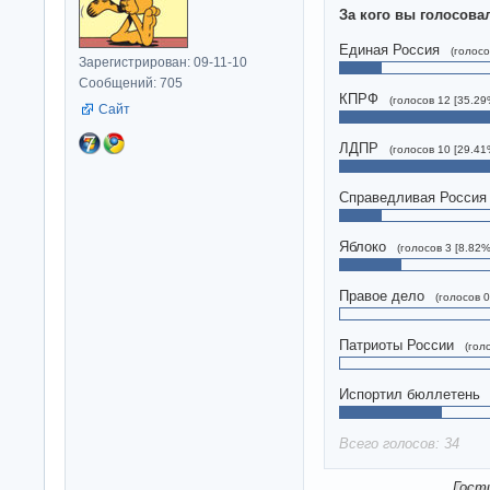
За кого вы голосова
Единая Россия
(голосо
Зарегистрирован: 09-11-10
Сообщений: 705
КПРФ
(голосов 12 [35.29
Сайт
ЛДПР
(голосов 10 [29.41
Справедливая Россия
Яблоко
(голосов 3 [8.82%
Правое дело
(голосов 0
Патриоты России
(гол
Испортил бюллетень
Всего голосов: 34
Гост