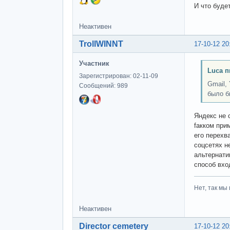
И что буде
Неактивен
TrollWINNT
17-10-12 20
Участник
Luca п
Зарегистрирован: 02-11-09
Gmail,
Сообщений: 989
было б
Яндекс не с
fакком при
его перехв
соцсетях н
альтернати
способ вхо
Нет, так мы 
Неактивен
Director cemetery
17-10-12 20