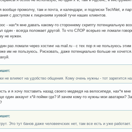
 я вообще промолчу, там и почта, и календари, и подписки TechNet, и па
ания с доступом к лицензиям хуевой тучи наших клиентов.
рос - нах*я мне давать какому-то стороннему скрипту потенциальную во
ал один - всегда поломает другой. То что СЛОР всерьез не ломали говори
му не нужен.
ин раз ломали через хостинг на mail.ru - с тех пор я не пользуюсь этим
тоже им не пользуюсь. Рисковать, даже потенциально больше не хочется.
нахуй.
ишет:
ки не влияют на удобство общения. Кому очень нужны - тот зарегится на
есть и я хочу поставить назад своего медведя на велосипеде, нах*я мн
ще один аккаунт х*й пойми где? И зачем кому-то нужны мои аватарки? 
?
ишет:
трут. Это тут банов даже человеечских нет, там все есть и уже работает.