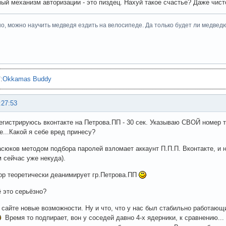
ый механизм авторизации - это пиздец. Нахуй такое счастье? Даже чист
но, можно научить медведя ездить на велосипеде. Да только будет ли медведю о
"
:
Okkamas Buddy
:27:53
Регистрируюсь вконтакте на Петрова.ПП - 30 сек. Указываю СВОЙ номер 
е...Какой я себе вред принесу?
юков методом подбора паролей взломает аккаунт П.П.П. Вконтакте, и 
 сейчас уже некуда).
р теоретически деанимирует гр.Петрова.ПП
 это серьёзно?
айте новые возможности. Ну и что, что у нас был стабильно работающ
Время то подпирает, вон у соседей давно 4-х ядерники, к сравнению...