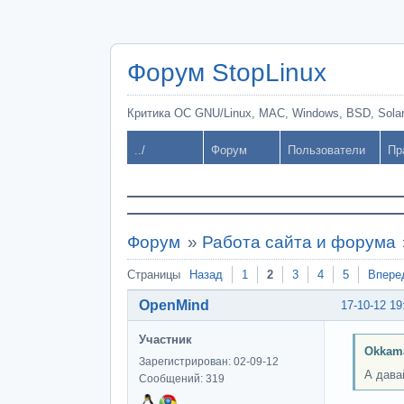
Форум StopLinux
Критика ОС GNU/Linux, MAC, Windows, BSD, Solari
../
Форум
Пользователи
Пр
Форум
»
Работа сайта и форума
Страницы
Назад
1
2
3
4
5
Впере
OpenMind
17-10-12 19
Участник
Okkam
Зарегистрирован: 02-09-12
А дава
Сообщений: 319