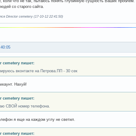
коли что не так, пытаюсь понять глубинную сущность Ваших проблем. 
людей со старого сайта.
я Director cemetery (17-10-12 22:41:50)
:40:05
or cemetery пишет:
рируюсь вконтакте на Петрова.ПП - 30 сек
ккаунт. Нахуй!
or cemetery пишет:
аю СВОЙ номер телефона.
телефон я еще на каждом углу не светил.
or cemetery пишет: