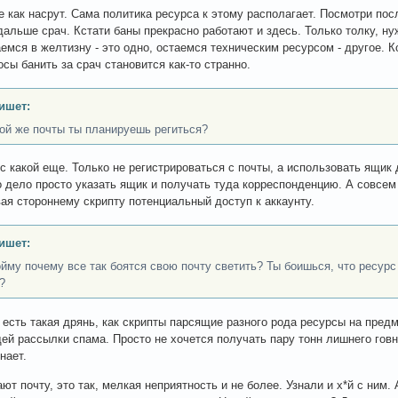
е как насрут. Сама политика ресурса к этому располагает. Посмотри пос
дальше срач. Кстати баны прекрасно работают и здесь. Только толку, ну
емся в желтизну - это одно, остаемся техническим ресурсом - другое. 
осы банить за срач становится как-то странно.
ишет:
кой же почты ты планируешь региться?
 с какой еще. Только не регистрироваться с почты, а использовать ящик
 дело просто указать ящик и получать туда корреспонденцию. А совсем 
вая стороннему скрипту потенциальный доступ к аккаунту.
ишет:
ойму почему все так боятся свою почту светить? Ты боишься, что ресур
?
 есть такая дрянь, как скрипты парсящие разного рода ресурсы на пред
й рассылки спама. Просто не хочется получать пару тонн лишнего говна
знает.
ают почту, это так, мелкая неприятность и не более. Узнали и х*й с ним