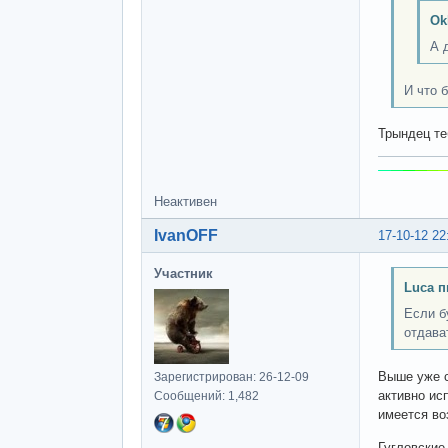
Ok
А 
И что 
Трындец теб
Неактивен
IvanOFF
17-10-12 22
Участник
Luca п
Если б
отдава
Выше уже с
Зарегистрирован: 26-12-09
активно ис
Сообщений: 1,482
имеется во
Гугловские