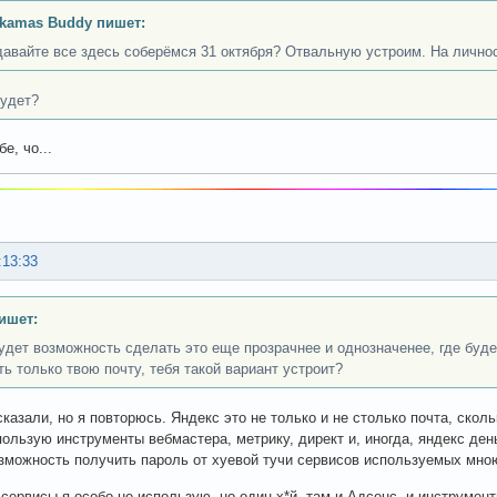
kamas Buddy пишет:
давайте все здесь соберёмся 31 октября? Отвальную устроим. На лично
будет?
е, чо...
:13:33
ишет:
удет возможность сделать это еще прозрачнее и однозначенее, где будет 
ть только твою почту, тебя такой вариант устроит?
казали, но я повторюсь. Яндекс это не только и не столько почта, скол
пользую инструменты вебмастера, метрику, директ и, иногда, яндекс день
зможность получить пароль от хуевой тучи сервисов используемых мно
 сервисы я особо не использую, но один х*й, там и Адсенс, и инструмент