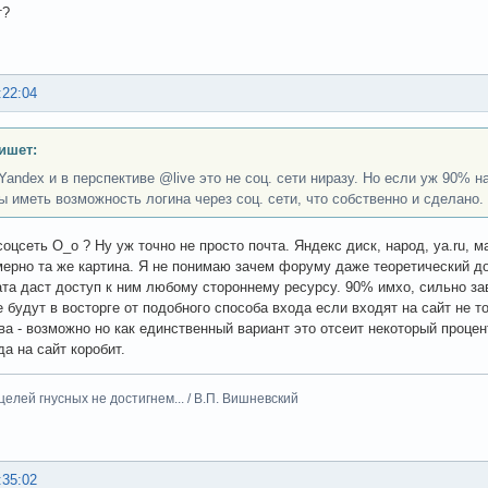
т?
:22:04
ишет:
 Yandex и в перспективе @live это не соц. сети ниразу. Но если уж 90% н
ы иметь возможность логина через соц. сети, что собственно и сделано.
оцсеть О_о ? Ну уж точно не просто почта. Яндекс диск, народ, ya.ru, м
мерно та же картина. Я не понимаю зачем форуму даже теоретический до
ата даст доступ к ним любому стороннему ресурсу. 90% имхо, сильно за
е будут в восторге от подобного способа входа если входят на сайт не т
ва - возможно но как единственный вариант это отсеит некоторый процен
да на сайт коробит.
целей гнусных не достигнем... / В.П. Вишневский
:35:02