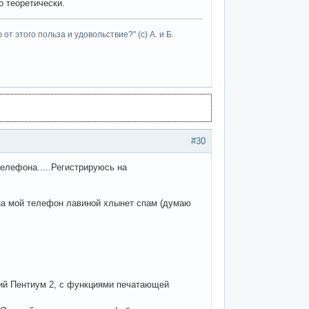
о теоретически.
т этого польза и удовольствие?" (с) А. и Б.
#30
телефона.....Регистрируюсь на
на мой телефон лавиной хлынет спам (думаю
ий Пентиум 2, с функциями печатающей