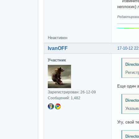
Извините, 
неплохих) 
Редактировалс
Неактивен
IvanOFF
17-10-12 22
Участник
Direct
Регист
Еще один а
Зарегистрирован: 26-12-09
Сообщений: 1,482
Direct
Указыв
Угу, свой 
Direct