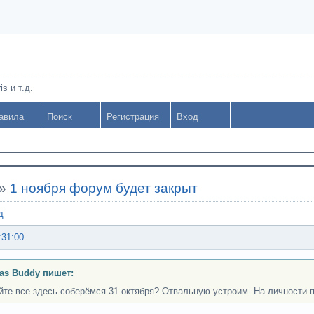
s и т.д.
авила
Поиск
Регистрация
Вход
»
1 ноября форум будет закрыт
д
:31:00
as Buddy пишет:
йте все здесь соберёмся 31 октября? Отвальную устроим. На личности 