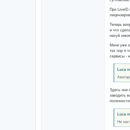
Про LiveID
лицензиров
Теперь воп
и что сдел
нахуй нико
Меня уже од
тех пор я 
сервисы - 
Luca п
Аватар
Здесь они 
заводить е
полезности
Luca п
Не нас