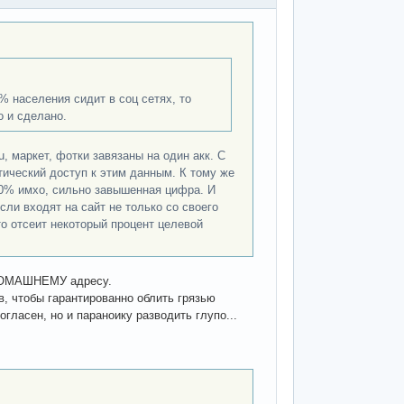
0% населения сидит в соц сетях, то
о и сделано.
u, маркет, фотки завязаны на один акк. С
тический доступ к этим данным. К тому же
90% имхо, сильно завышенная цифра. И
сли входят на сайт не только со своего
то отсеит некоторый процент целевой
 ДОМАШНЕМУ адресу.
 чтобы гарантированно облить грязью
огласен, но и параноику разводить глупо...