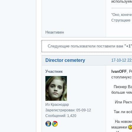
используем
"Оно, конеч
Стругацкие
Неактивен
Следующие пользователи поставили вам
"+1
Director cemetery
17-10-12 22
Участник
IvanOFF
, 
стоплинукс
Пионер Вас
больше чем
Или Ректо
Из Краснодар
Зарегистрирован: 05-09-12
Так ли всё
Сообщений: 1,420
На новом с
машинки