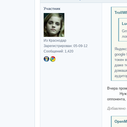
Участник
TrollW
Lu
Gm
ло
Из Краснодар
Зарегистрирован: 05-09-12
Яндекс
Сообщений: 1,420
google
токен 
даже т
домашн
аудито
Вчера про
Нужно отв
оппонента, 
Добавлено 
OpenM