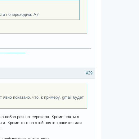
сти попереходим. А?
#29
явно показано, что, к примеру, gmail будет
ько набор разных сервисов. Кроме почты я
ги. Кроме того на этой почте хранится или
ю.
ы вебмастера, и гугл диск.