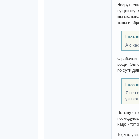
Насрут, ещ
существу, 
мы скатыва
темы и вбр
Luca п
А с ка
С рабочей,
вещи. Одно
по сути да
Luca п
Я не п
узнают
Потому что
последующе
надо - тот 
То, что узн