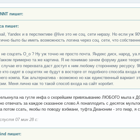
INNT пишет:
ca пишет:
ail, Yandex и в перспективе @live это не соц. сети ниразу. Но если уж 9
гично было бы иметь возможность логина через соц. сети, что собственн
 не соцсеть О_о ? Ну уж точно не просто почта. Яндекс диск, народ, ya.r
 fакком примерно та же картина. Я не понимаю зачем форуму даже теоре
в случае его перехвата даст доступ к ним любому стороннему ресурсу. 
е кто сидят в соцсетях не будут в восторге от подобного способа входа е
его компа. Как альтернатива - возможно но как единственный вариант э
рии. Меня лично как то такой способ входа на сайт коробит.
мелькнула на гугле инфа о скорейшем привязыванию ЛЮБОГО мыла к
ечать за каждое сказанное слово.А понаплодить с десяток мультов,
а потом ссать, якобы по поводу вэбмани, туфта.Деаноним - это пиар, я с
спустя 07 мин 28 с:
ind пишет: