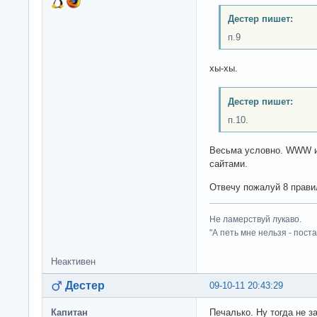
Дестер пишет:
п.9
хы-хы.
Дестер пишет:
п.10.
Весьма условно. WWW 
сайтами.
Отвечу пожалуй 8 прави
Не ламерствуй лукаво.
"А петь мне нельзя - пост
Неактивен
Дестер
09-10-11 20:43:29
Капитан
Печалько. Ну тогда не за