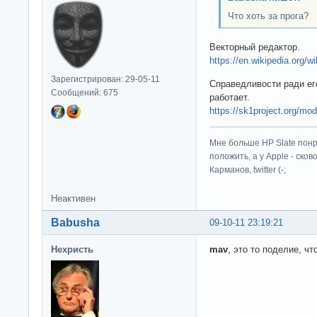
Что хоть за прога?
Векторный редактор.
https://en.wikipedia.org
Зарегистрирован: 29-05-11
Справедливости ради его
Сообщений: 675
работает.
https://sk1project.org/m
Мне больше HP Slate понр
положить, а у Apple - ско
Карманов, twitter (-;
Неактивен
Babusha
09-10-11 23:19:21
Нехристь
mav
, это то поделие, ч