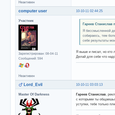
Неактивен
computer user
10-10-11 02:44:25
Участник
Гареев Станислав 
Я бессмысленной де
собираюсь, тем боле
себе результаты мои
Я выше и писал, но кто л
Зарегистрирован: 08-04-11
Делай для себе что надо
Сообщений: 594
Неактивен
Lord_Evil
10-10-11 03:03:13
Master Of Darkness
Гареев Станислав
, рек
с которыми ты общаешьс
уступки, тебе только плю