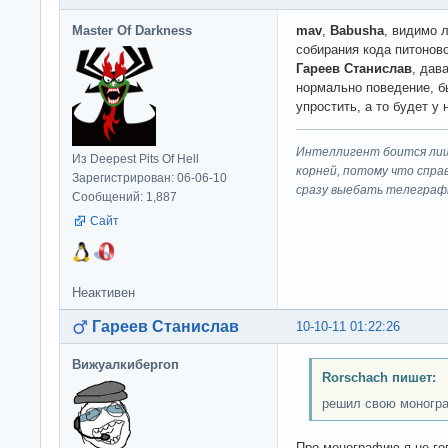
Master Of Darkness
mav
,
Babusha
, видимо 
собирания кода питоново
Гареев Станислав
, дав
нормально поведение, б
упростить, а то будет у 
Интеллигент боится лиш
Из Deepest Pits Of Hell
корней, потому что спра
Зарегистрирован: 06-06-10
сразу выeбaть телеграф
Сообщений: 1,887
Сайт
Неактивен
Гареев Станислав
10-10-11 01:22:26
Вижуалкибергоп
Rorschach пишет:
решил свою моногр
Про монографию я не го