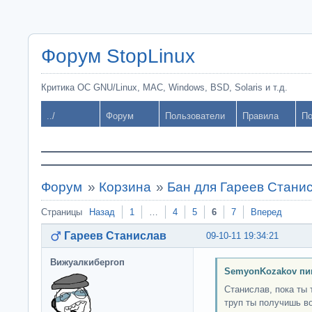
Форум StopLinux
Критика ОС GNU/Linux, MAC, Windows, BSD, Solaris и т.д.
../
Форум
Пользователи
Правила
По
Форум
»
Корзина
»
Бан для Гареев Стани
Страницы
Назад
1
…
4
5
6
7
Вперед
Гареев Станислав
09-10-11 19:34:21
Вижуалкибергоп
SemyonKozakov пи
Станислав, пока ты 
труп ты получишь в