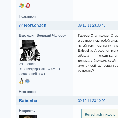
Неактивен
Rorschach
09-10-11 23:00:46
Еще один Великий Человек
Гареев Станислав
, Ста
в встроенном тобой цирк
пугай тем, чем ты тут у
Babusha
, А ещё он мон
обещал..... Погоди ка, 
дописать (прикол, свайп
Из прошлого
иметь» сейчас) решил с
Зарегистрирован: 04-05-10
устроить?
Сообщений: 7,401
Неактивен
Babusha
09-10-11 23:10:00
Нехристь
Rorschach пишет: