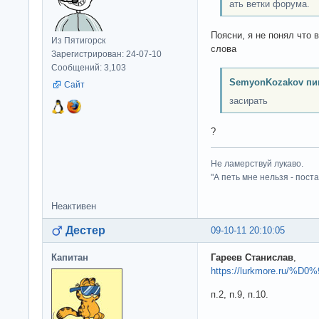
ать ветки форума.
Поясни, я не понял что 
Из Пятигорск
слова
Зарегистрирован: 24-07-10
Сообщений: 3,103
SemyonKozakov пи
Сайт
засирать
?
Не ламерствуй лукаво.
"А петь мне нельзя - пост
Неактивен
Дестер
09-10-11 20:10:05
Капитан
Гареев Станислав
,
https://lurkmore.ru
п.2, п.9, п.10.