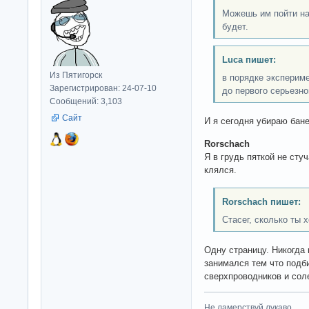
Можешь им пойти на 
будет.
Luca пишет:
Из Пятигорск
в порядке экспериме
Зарегистрирован: 24-07-10
до первого серьезно
Сообщений: 3,103
Сайт
И я сегодня убираю бане
Rorschach
Я в грудь пяткой не сту
клялся.
Rorschach пишет:
Стасег, сколько ты 
Одну страницу. Никогда
занимался тем что подб
сверхпроводников и сол
Не ламерствуй лукаво.