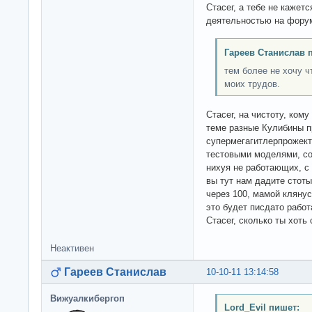
Стасег, а тебе не кажет
деятельностью на форум
Гареев Станислав 
тем более не хочу ч
моих трудов.
Стасег, на чистоту, ком
теме разные Кулибины 
супермегагитлерпрожект.
тестовыми моделями, со
нихуя не работающих, с 
вы тут нам дадите стоты
через 100, мамой клянус
это будет писдато работа
Стасег, сколько ты хоть
Неактивен
Гареев Станислав
10-10-11 13:14:58
Вижуалкибергоп
Lord_Evil пишет: