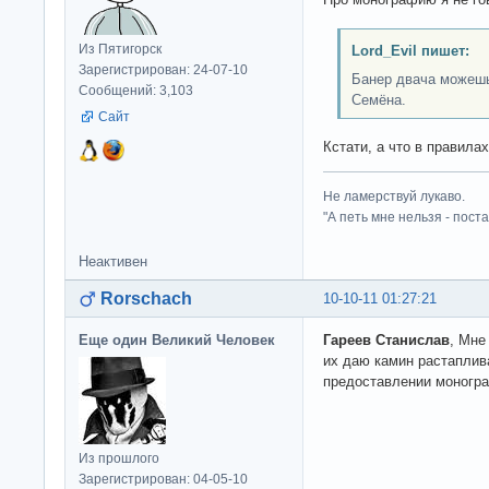
Из Пятигорск
Lord_Evil пишет:
Зарегистрирован: 24-07-10
Банер двача можешь 
Сообщений: 3,103
Семёна.
Сайт
Кстати, а что в правила
Не ламерствуй лукаво.
"А петь мне нельзя - пост
Неактивен
Rorschach
10-10-11 01:27:21
Еще один Великий Человек
Гареев Станислав
, Мне
их даю камин растаплив
предоставлении моногра
Из прошлого
Зарегистрирован: 04-05-10