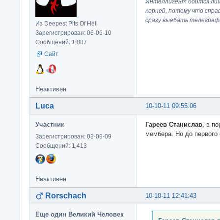
Интеллигент боится лиш
корней, потому что спра
сразу выeбaть телеграф
Из Deepest Pits Of Hell
Зарегистрирован: 06-06-10
Сообщений: 1,887
Сайт
Неактивен
Luca
10-10-11 09:55:06
Участник
Гареев Станислав
, в п
мембера. Но до первого 
Зарегистрирован: 03-09-09
Сообщений: 1,413
Неактивен
Rorschach
10-10-11 12:41:43
Еще один Великий Человек