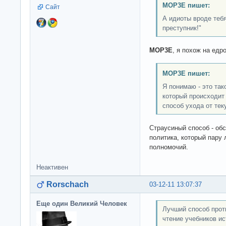
MOP3E пишет:
Сайт
А идиоты вроде тебя
преступник!"
MOP3E
, я похож на едр
MOP3E пишет:
Я понимаю - это так
который происходит 
способ ухода от те
Страусиный способ - об
политика, который пару
полномочий.
Неактивен
Rorschach
03-12-11 13:07:37
Еще один Великий Человек
Лучший способ проти
чтение учебников ис