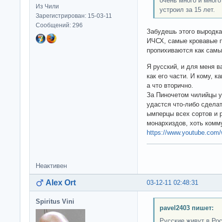
очень много и много
Из Чили
устроил за 15 лет.
Зарегистрирован: 15-03-11
Сообщений: 296
Забудешь этого выродка 
ИЧСХ, самые кровавые п
пропихиваются как самы
Я русский, и для меня в
как его части. И кому, к
а что вторично.
За Пиночетом чилийцы уж
удастся что-либо сделат
ымперцы всех сортов и р
монархиздов, хоть комм
https://www.youtube.com/
Неактивен
Alex Ort
03-12-11 02:48:31
Spiritus Vini
pavel2403 пишет:
Русские живут в Рос