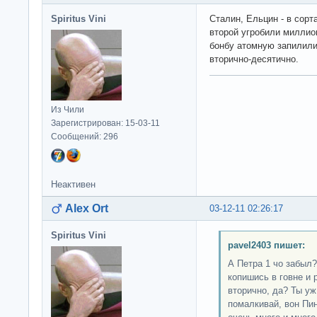
Spiritus Vini
Сталин, Ельцин - в сорт
второй угробили миллио
бонбу атомную запилили,
вторично-десятично.
Из Чили
Зарегистрирован: 15-03-11
Сообщений: 296
Неактивен
Alex Ort
03-12-11 02:26:17
Spiritus Vini
pavel2403 пишет:
А Петра 1 чо забыл?
копишись в говне и 
вторично, да? Ты уж
помалкивай, вон Пи