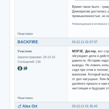
Время такое было - граж
Демократам досталась ц
промышленностью, но он
Редактировался terminaLtor (
Неактивен
BACKFIRE
03-12-11 01:07:07
Участник
MOP3E
,
Дестер
, вот ст
обсуждает дела и дейст
Зарегистрирован: 29-10-10
давности. Историю надо
Сообщений: 139
выводы. Но ломать копья
сидя при этом в полном
мазохизм. Который выго
от дел насущных. Кем б
далёкого прошло и нам е
настоящие и будущее эт
Неактивен
Alex Ort
03-12-11 01:35:43