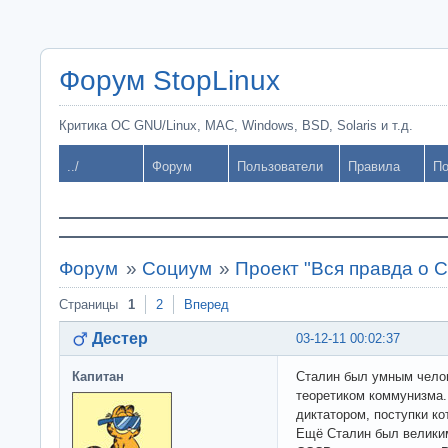
Форум StopLinux
Критика ОС GNU/Linux, MAC, Windows, BSD, Solaris и т.д.
../
Форум
Пользователи
Правила
По
Форум
»
Социум
»
Проект "Вся правда о 
Страницы
1
2
Вперед
Дестер
03-12-11 00:02:37
Капитан
Сталин был умным чело
теоретиком коммунизма.
диктатором, поступки ко
Ещё Сталин был велики