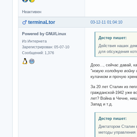
Неактивен
terminaLtor
03-12-11 01:04:10
Powered by GNU/Linux
Дестер пишет:
Из Интернета
Действия наших демо
Зарегистрирован: 05-07-10
для обсуждения кот
Сообщений: 1,376
Дооо..., сейчас давай, 
"новую холодную войну
кулачком и прочую хрень
За 20 лет Сталин из пеп
гражданской-1942 уже во
лет? Война в Чечне, нищ
Запад и т.д.
Дестер пишет:
Диктатором Сталин 
методы управления 