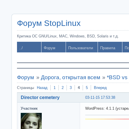
Форум StopLinux
Критика ОС GNU/Linux, MAC, Windows, BSD, Solaris и т.д.
../
Форум
Пользователи
Правила
По
Форум
»
Дорога, открытая всем
»
*BSD vs 
Страницы
Назад
1
2
3
4
5
Вперед
Director cemetery
03-11-15 17:53:38
Участник
WordPress: 4.1.1 (устаре