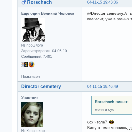
Rorschach
04-11-15 19:43:36
Еще один Великий Человек
@Director cemetery
,А т
колбасит, уже в разных 
Из прошлого
Зарегистрирован: 04-05-10
Сообщений: 7,401
Неактивен
Director cemetery
04-11-15 19:46:49
Участник
Rorschach пишет:
меня в суе
бох чтоле?
Вижу в теме молчишь, д
Из Краснодар