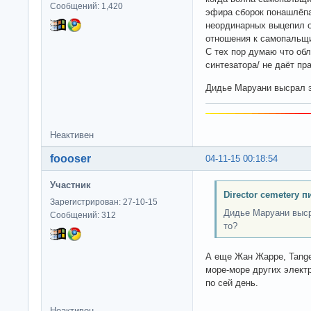
Сообщений: 1,420
эфира сборок понашлёпал
неординарных выцепил о
отношения к самопальщ
С тех пор думаю что обл
синтезатора/ не даёт пр
Дидье Маруани высрал эт
Неактивен
foooser
04-11-15 00:18:54
Участник
Director cemetery п
Зарегистрирован: 27-10-15
Дидье Маруани высра
Сообщений: 312
то?
А еще Жан Жарре, Tanger
море-море других элект
по сей день.
Неактивен