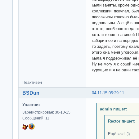
были заняты, кроме одно
коллекции, покупал, бы
пассажиры конечно были
недовольны. А ещё в на
что-то, особенно когда п
хоть и гоняет на своей 
габаритнее и на порядок
то задеть, поэтому ехал
этого она меня уговорил
была я поддерживал её в
Ну не могу я с собой ни
курящие и я не один так
Неактивен
BSDun
04-11-15 05:29:11
Участник
admin пишет:
Зарегистрирован: 30-10-15
Сообщений: 11
Rector пишет:
Ещё как! -))