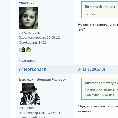
Участник
Rorschach пишет:
Та нее
Ну чоты опылился, я те 
нет?
Из Краснодар
Зарегистрирован: 05-09-12
Сообщений: 1,420
Неактивен
Rorschach
04-11-15 19:53:01
Еще один Великий Человек
Director cemetery п
Ну чоты опылился, я
Помяхше ничо нет?
Мда, а истерика-то про
Из прошлого
выпить?
Зарегистрирован: 04-05-10