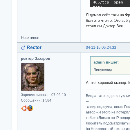
465/tcp  open   
587/tcp  open   
993/tcp  open   
Я думал сайт таки на Фре
995/tcp  open   
был это что-то. Это всё
1500/tcp open   
стоял бы Доктор Веб.
3306/tcp open   
Aggressive OS gu
Неактивен
No exact OS matc
Network Distance
Rector
04-11-15 06:24:33
OS detection per
Nmap done: 1 IP 
ректор Захаров
admin пишет:
Линуксоид !
А что, хороший сканер. М
Зарегистрирован: 07-03-10
Винда - это ведро с тухлым
Сообщений: 1,584
---
-хакир недоучка, некто Ре
автор «Я этого не потерп
тебя» «Ломаю по IP недор
Любитель подсматривать в
(c) Неизвестный техник и