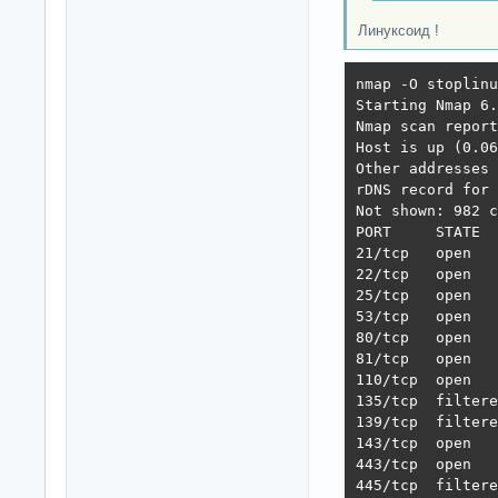
Линуксоид !
nmap -O stoplinu
Starting Nmap 6.
Nmap scan report
Host is up (0.06
Other addresses 
rDNS record for 
Not shown: 982 c
PORT     STATE  
21/tcp   open   
22/tcp   open   
25/tcp   open   
53/tcp   open   
80/tcp   open   
81/tcp   open   
110/tcp  open   
135/tcp  filtere
139/tcp  filtere
143/tcp  open   
443/tcp  open   
445/tcp  filtere