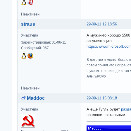
Неактивен
straus
29-09-11 12:18:56
Участник
А мужик-то хорошо $500
аргументацию
Зарегистрирован: 01-06-11
https://www.microsoft.c
Сообщений: 967
В детстве я молил бога о 
потом понял что бог работ
я украл велосипед и стал
Аль Пачино
Неактивен
Maddoc
29-09-11 15:08:18
Участник
А ещё Гугль будет
разд
поплоше - остальным.