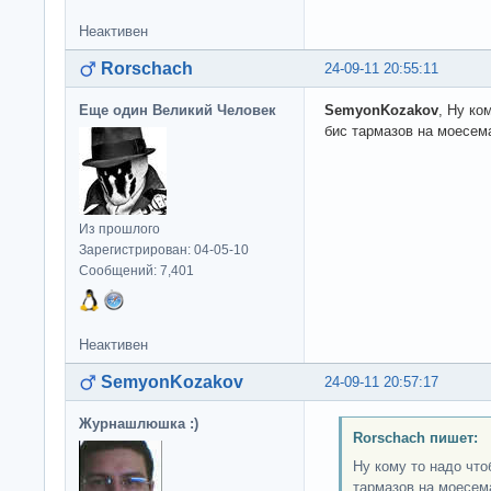
Неактивен
Rorschach
24-09-11 20:55:11
Еще один Великий Человек
SemyonKozakov
, Ну ко
бис тармазов на моесем
Из прошлого
Зарегистрирован: 04-05-10
Сообщений: 7,401
Неактивен
SemyonKozakov
24-09-11 20:57:17
Журнашлюшка :)
Rorschach пишет:
Ну кому то надо что
тармазов на моесем