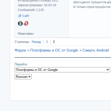
Из культурной столицы 2011
Шéстьдесят прóцентов дó
Зарегистрирован: 10-03-10
И тóлько сóрок процéнтов
Сообщений: 1,120
Сайт
Неактивен
Страницы
Назад
1
2
Форум
»
Платформы и ОС от Google
»
Смерть Android
Перейти