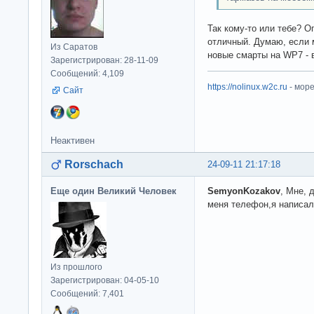
Так кому-то или тебе? О
отличный. Думаю, если 
Из Саратов
новые смарты на WP7 - в
Зарегистрирован: 28-11-09
Сообщений: 4,109
https://nolinux.w2c.ru
- мор
Сайт
Неактивен
Rorschach
24-09-11 21:17:18
Еще один Великий Человек
SemyonKozakov
, Мне, 
меня телефон,я написал
Из прошлого
Зарегистрирован: 04-05-10
Сообщений: 7,401