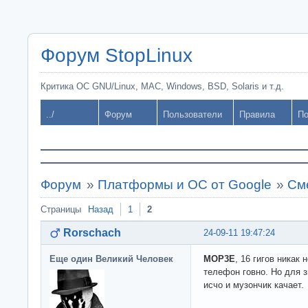
Форум StopLinux
Критика ОС GNU/Linux, MAC, Windows, BSD, Solaris и т.д.
../
Форум
Пользователи
Правила
По
Форум
»
Платформы и ОС от Google
»
См
Страницы
Назад
1
2
Rorschach
24-09-11 19:47:24
Еще один Великий Человек
MOP3E
, 16 гигов никак 
телефон говно. Но для 
исчо и музончик качает.