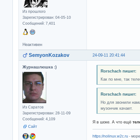
Из прошлого
Зарегистрирован: 04-05-10
Сообщений: 7,401
Неактивен
SemyonKozakov
24-09-11 20:41:44
Журнашлюшка :)
Rorschach пишет:
Как по мне, так тел
Rorschach пишет:
Но для звонили нама
Из Саратов
музончик качает.
Зарегистрирован: 28-11-09
Сообщений: 4,109
Я в шоке. А что ещё
тел
Сайт
https://nolinux.w2c.ru
- мор