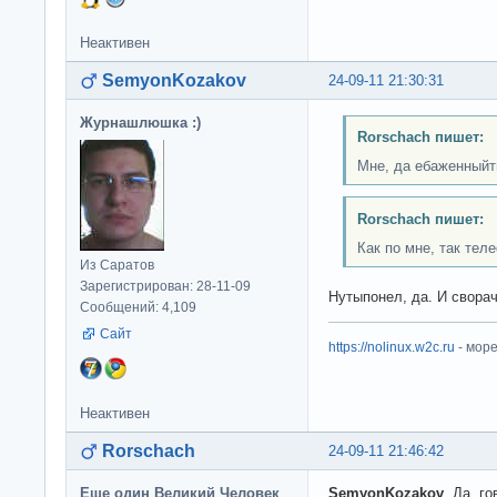
Неактивен
SemyonKozakov
24-09-11 21:30:31
Журнашлюшка :)
Rorschach пишет:
Мне, да ебаженный
Rorschach пишет:
Как по мне, так тел
Из Саратов
Зарегистрирован: 28-11-09
Нутыпонел, да. И свора
Сообщений: 4,109
Сайт
https://nolinux.w2c.ru
- мор
Неактивен
Rorschach
24-09-11 21:46:42
Еще один Великий Человек
SemyonKozakov
, Да, г