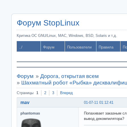
Форум StopLinux
Критика ОС GNU/Linux, MAC, Windows, BSD, Solaris и т.д.
../
Форум
Пользователи
Правила
По
Форум
»
Дорога, открытая всем
»
Шахматный робот «Рыбка» дисквалифиц
Страницы
1
2
3
Вперед
mav
01-07-11 01:12:41
phantomas
Попахивает заказным сл
вывод декомпилятора?