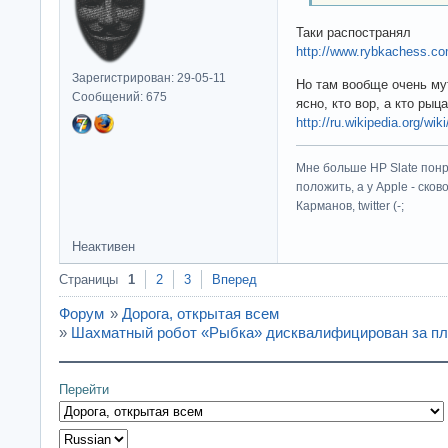
Таки распостранял
http://www.rybkachess.c
Зарегистрирован: 29-05-11
Но там вообще очень мут
Сообщений: 675
ясно, кто вор, а кто рыц
http://ru.wikipedia.org/wik
Мне больше HP Slate понр
положить, а у Apple - ско
Карманов, twitter (-;
Неактивен
Страницы
1
2
3
Вперед
Форум
»
Дорога, открытая всем
»
Шахматный робот «Рыбка» дисквалифицирован за пл
Перейти