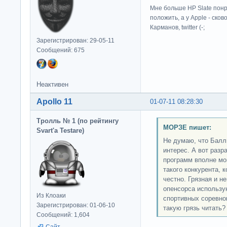
Мне больше HP Slate понр
положить, а у Apple - ско
Карманов, twitter (-;
Зарегистрирован: 29-05-11
Сообщений: 675
Неактивен
Apollo 11
01-07-11 08:28:30
Тролль № 1 (по рейтингу
МОРЗЕ пишет:
Svart'а Testare)
Не думаю, что Бал
интерес. А вот раз
программ вполне мог
такого конкурента, 
честно. Грязная и н
опенсорса использу
Из Клоаки
спортивных соревно
Зарегистрирован: 01-06-10
такую грязь читать?
Сообщений: 1,604
Сайт