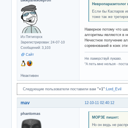
Вижуалкибергоп
Невропаразитолог 
Если бы Каспаров и
тоже так же третиро
Наверное потому что ша
алгоритмы являются в н
Из Пятигорск
Нечестное получение ал
Зарегистрирован: 24-07-10
соревнований в коих эт
Сообщений: 3,103
Сайт
Не ламерствуй лукаво.
"А петь мне нельзя - пост
Неактивен
Следующие пользователи поставили вам
"+1"
:
Lord_Evil
mav
12-10-11 02:40:12
phantomas
MOP3E пишет:
Но он ведь не распр