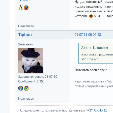
Ну, да, патентный тролл
и даже правильно, а по
opensource — это "грязь
история"
МОРЗЕ так
Неактивен
Tiphon
01-07-11 09:02:43
Участник
Apollo 11 пишет:
а попытка прищучит
это "грязь"
Патентов опен сорс?
Зарегистрирован: 08-07-10
Сообщений: 2,354
Квантовая механика - "ма
msAVA - современный учит
Неактивен
Следующие пользователи поставили вам
"+1"
:
Apollo 11