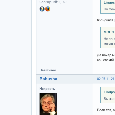
Сообщений: 2,160
Linups
Но мож
find -print0 
MOP3E
Не пон
могла 
Да нахер м
башевский
Неактивен
Babusha
02-07-11 21
Нехристь
Linups
Вы же 
Если так, 