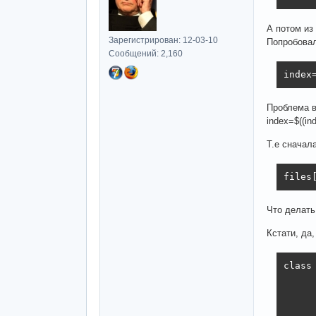
А потом из 
Зарегистрирован: 12-03-10
Попробовал
Сообщений: 2,160
index
Проблема в
index=$((ind
Т.е сначал
files
Что делать
Кстати, да,
class 
     
     
     