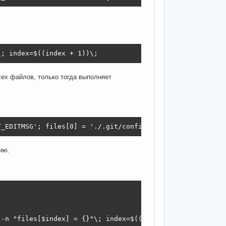
\; index=$((index + 1))\;
всех файлов, только тогда выполняет
T_EDITMSG'; files[0] = './.git/config';
ию.
-n "files[$index] = {}"\; index=$((index + 1))\;].chomp(