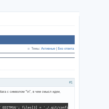
Темы:
Активные
|
Без ответа
#1
 бага с символом "\n", в чем смысл идеи,
T_EDITMSG'; files[3] = './.git/config';