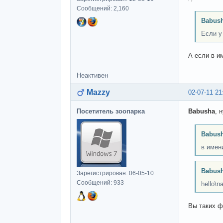
Сообщений: 2,160
Babush
Если у 
А если в и
Неактивен
Mazzy
02-07-11 21
Посетитель зоопарка
Babusha
, 
Babush
в имен
Babush
Зарегистрирован: 06-05-10
Сообщений: 933
hello\n
Вы таких ф