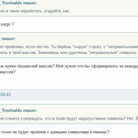
_Troolvalds пишет:
но и такие обработать, угадайте, как.
| xargs ?
 пишет:
ял проблемы, если честно. Ты берёшь "сырую" строку, с "неправильными
лечь в твой массив. Заменяешь или удаляешь "неправильные" символы -
не нужен башевский массив? Мне нужно что-бы сформировать из вывода 
 массив?
:03:43
_Troolvalds пишет:
не станете утверждать, что в inode будут недопустимые символы? Нет. В
а точно не будет проблем с кривыми символами в именах?