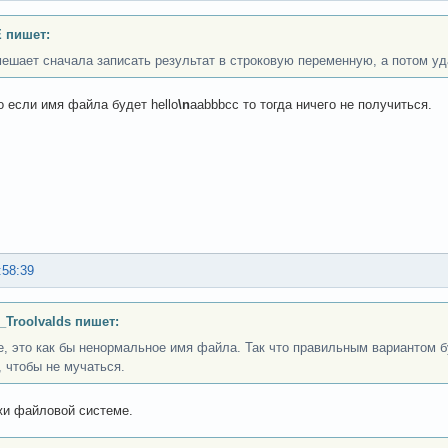
 пишет:
мешает сначала записать результат в строковую переменную, а потом уд
о если имя файла будет hello
\n
aabbbcc то тогда ничего не получиться.
:58:39
_Troolvalds пишет:
, это как бы ненормальное имя файла. Так что правильным вариантом б
 чтобы не мучаться.
жи файловой системе.