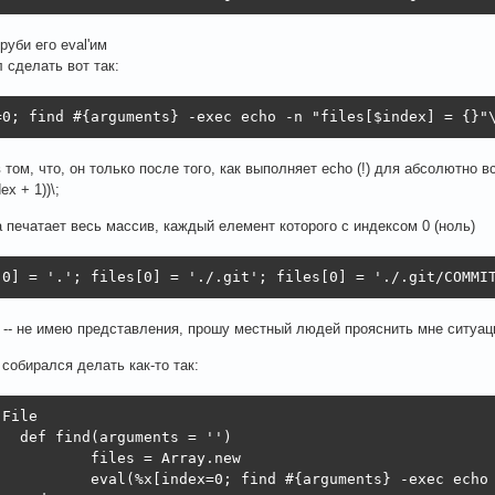
руби его eval'им
 сделать вот так:
=0; find #{arguments} -exec echo -n "files[$index] = {}"
 том, что, он только после того, как выполняет echo (!) для абсолютно 
ex + 1))\;
а печатает весь массив, каждый елемент которого с индексом 0 (ноль)
[0] = '.'; files[0] = './.git'; files[0] = './.git/COMMI
 -- не имею представления, прошу местный людей прояснить мне ситуац
 собирался делать как-то так:
File

   def find(arguments = '')

           files = Array.new

           eval(%x[index=0; find #{arguments} -exec echo 