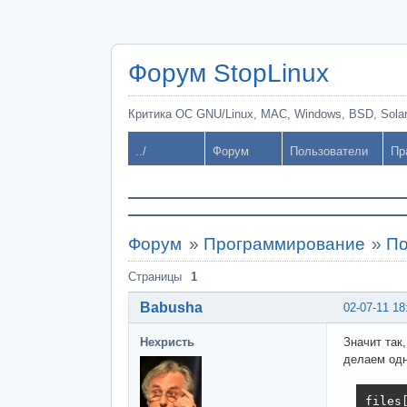
Форум StopLinux
Критика ОС GNU/Linux, MAC, Windows, BSD, Solari
../
Форум
Пользователи
Пр
Форум
»
Программирование
»
По
Страницы
1
Babusha
02-07-11 18
Нехристь
Значит так,
делаем одн
files