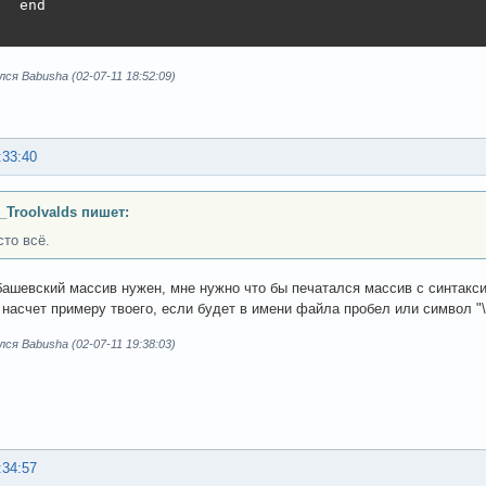
  end

ся Babusha (02-07-11 18:52:09)
:33:40
_Troolvalds пишет:
сто всё.
башевский массив нужен, мне нужно что бы печатался массив с синтаксисо
, насчет примеру твоего, если будет в имени файла пробел или символ "\
ся Babusha (02-07-11 19:38:03)
:34:57