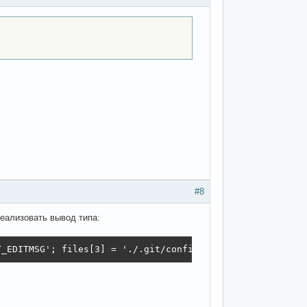
#8
 реализовать вывод типа:
T_EDITMSG'; files[3] = './.git/config';