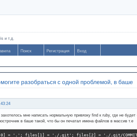
s и т.д.
авила
Поиск
Регистрация
Вход
могите разобраться с одной проблемой, в баше
:43:24
 захотелось мне написать нормальную привязку find к ruby, где не будет
острочник в баше такой, что бы он печатал имена файлов в массив т.е
[0] = '.'; files[1] = './.git'; files[2] = './.git/COMMI