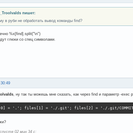
_Troolvalds пишет:
му в руби не обработать вывод команды find?
чно %x[find].split("\n")
удут глюки со спец символами.
:30:49
olvalds
, ну так ты можешь мне сказать, как через find и параметр -exec
[0] = '.'; files[1] = './.git'; files[2] = './.git/COMMI
ажи?
спустя 02 мин 34 с: