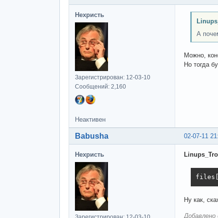
Нехристь
Linups
А поче
Можно, коне
Но тогда б
Зарегистрирован: 12-03-10
Сообщений: 2,160
Неактивен
Babusha
02-07-11 21
Нехристь
Linups_Tro
files
Ну как, ск
Добавлено 
Зарегистрирован: 12-03-10