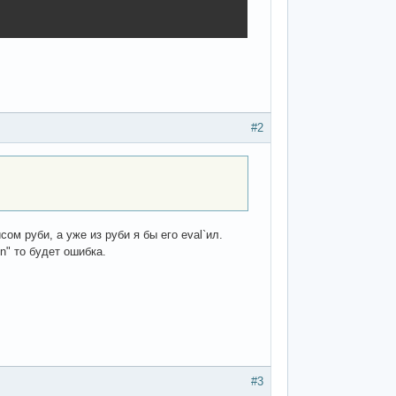
#2
м руби, а уже из руби я бы его eval`ил.
n" то будет ошибка.
#3