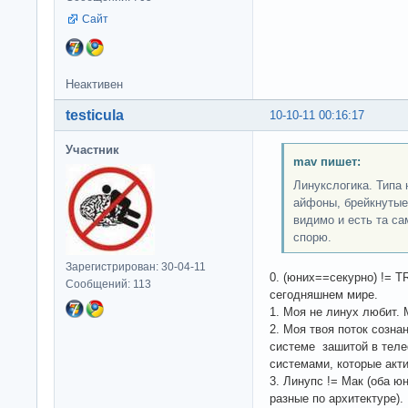
Сайт
Неактивен
testicula
10-10-11 00:16:17
Участник
mav пишет:
Линукслогика. Типа 
айфоны, брейкнутые 
видимо и есть та са
спорю.
Зарегистрирован: 30-04-11
0. (юних==секурно) != T
Сообщений: 113
сегодняшнем мире.
1. Моя не линух любит.
2. Моя твоя поток созн
системе зашитой в теле
системами, которые акт
3. Линупс != Мак (оба ю
разные по архитектуре).