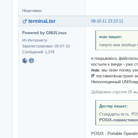
Неактивен
terminaLtor
09-10-11 23:23:11
Powered by GNU/Linux
mav пишет:
Из Интернета
линупс-мак вообще 
Зарегистрирован: 05-07-10
Сообщений: 1,376
я покрываюсь фейспальм
костыли к винде - уже с
mav
, мы твою логику уж
IF
поставил&настроил а
Неполноценный UNIXоид
Добавлено спустя 05 ми
Дестер пишет:
Стандарты есть. PO
POSIX-совместимой,
POSIX - Portable Operati