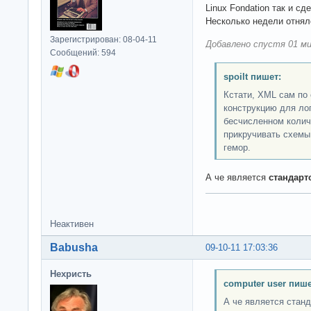
Linux Fondation так и сд
Несколько недели отняло
Зарегистрирован: 08-04-11
Добавлено спустя 01 ми
Сообщений: 594
spoilt пишет:
Кстати, XML сам по
конструкцию для ло
бесчисленном колич
прикручивать схемы,
гемор.
А че является
стандарт
Неактивен
Babusha
09-10-11 17:03:36
Нехристь
computer user пише
А че является стан