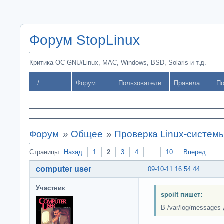
Форум StopLinux
Критика ОС GNU/Linux, MAC, Windows, BSD, Solaris и т.д.
../
Форум
Пользователи
Правила
По
Форум
»
Общее
»
Проверка Linux-систем
Страницы
Назад
1
2
3
4
…
10
Вперед
computer user
09-10-11 16:54:44
Участник
spoilt пишет:
В /var/log/messages