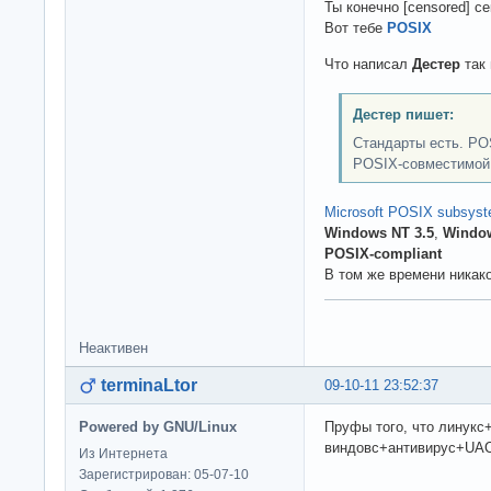
Ты конечно [censored] се
Вот тебе
POSIX
Что написал
Дестер
так 
Дестер пишет:
Стандарты есть. PO
POSIX-совместимой, 
Microsoft POSIX subsys
Windows NT 3.5
,
Window
POSIX-compliant
В том же времени никако
Неактивен
terminaLtor
09-10-11 23:52:37
Powered by GNU/Linux
Пруфы того, что линукс
виндовс+антивирус+UAC
Из Интернета
Зарегистрирован: 05-07-10