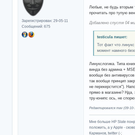
Любые, не будь вторым 
прочитать про тупую вен
Зарегистрирован: 29-05-11
Добавлено спустя 04 ми
Сообщений: 675
testicula пишет:
Тот факт что линук
момент намного без
Линукслогика. Типа юни
винда без админа + MSE
вообще без антивирусов 
так вообще принцип закр
не перекерстится"). Нап
прямо в магазине? Нда, 
тру-юнипс ось, не спорю
Редактировался mav (09-10-1
Мне больше HP Slate понр
положить, а у Apple - ско
Карманов, twitter (-;