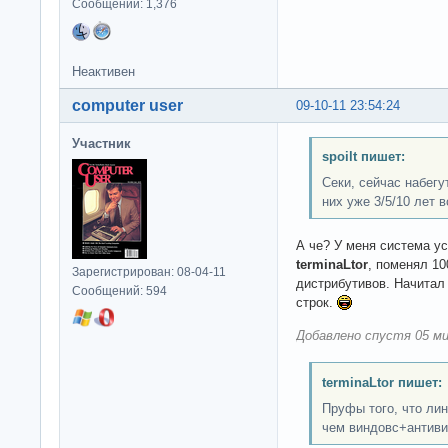
Сообщений: 1,376
Неактивен
computer user
09-10-11 23:54:24
Участник
spoilt пишет:
Секи, сейчас набегу
них уже 3/5/10 лет в
А че? У меня система ус
terminaLtor
, поменял 10
Зарегистрирован: 08-04-11
дистрибутивов. Начитал
Сообщений: 594
строк.
Добавлено спустя 05 ми
terminaLtor пишет:
Пруфы того, что ли
чем виндовс+антив