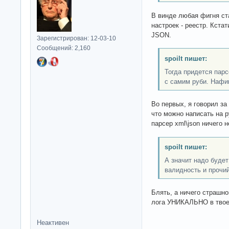
В винде любая фигня ст
настроек - реестр. Кста
JSON.
Зарегистрирован: 12-03-10
Сообщений: 2,160
spoilt пишет:
Тогда придется парс
с самим руби. Нафик
Во первых, я говорил з
что можно написать на р
парсер xml\json ничего н
spoilt пишет:
А значит надо будет
валидность и прочий
Блять, а ничего страшн
лога УНИКАЛЬНО в твое
Неактивен