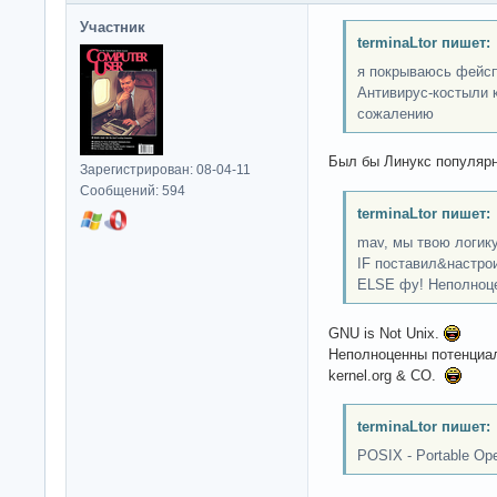
Участник
terminaLtor пишет:
я покрываюсь фейсп
Антивирус-костыли к
сожалению
Был бы Линукс популяр
Зарегистрирован: 08-04-11
Сообщений: 594
terminaLtor пишет:
mav, мы твою логик
IF поставил&настро
ELSE фу! Неполноц
GNU is Not Unix.
Неполноценны потенциал
kernel.org & CO.
terminaLtor пишет:
POSIX - Portable Ope