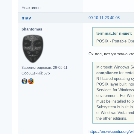
Неактивен
mav
09-10-11 23:40:03
phantomas
terminaLtor пишет:
POSIX - Portable Ope
Ох лол, вот уж точно кт
Microsoft Windows S
Зарегистрирован: 29-05-11
compliance
for cert
Сообщений: 675
NT-based operating 
POSIX layer built int
Services for Windows 
environment. For Wi
must be installed to 
Subsystem is built in 
of Windows Vista and
the other editions.
https://en.wikipedia.org