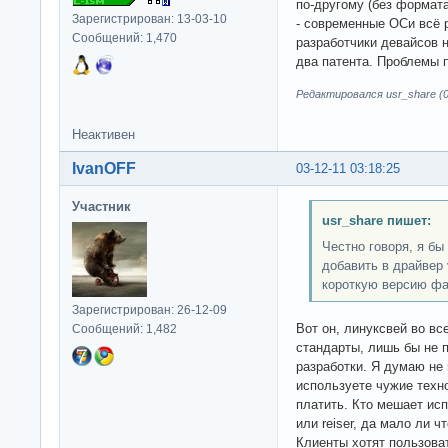
по-другому (без формат
Зарегистрирован: 13-03-10
- современные ОСи всё 
Сообщений: 1,470
разработчики девайсов 
два патента. Проблемы 
Редактировался usr_share (0
Неактивен
IvanOFF
03-12-11 03:18:25
Участник
usr_share пишет:
Честно говоря, я бы
добавить в драйвер 
короткую версию фа
Зарегистрирован: 26-12-09
Вот он, линуксвей во вс
Сообщений: 1,482
стандарты, лишь бы не п
разработки. Я думаю не
используете чужие техно
платить. Кто мешает исп
или reiser, да мало ли 
Клиенты хотят пользова