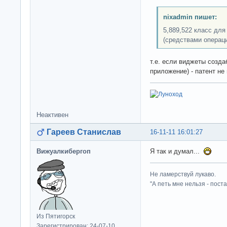
nixadmin пишет:
5,889,522 класс для
(средствами операц
т.е. если виджеты созда
приложение) - патент не
Неактивен
Гареев Станислав
16-11-11 16:01:27
Вижуалкибергоп
Я так и думал...
Не ламерствуй лукаво.
"А петь мне нельзя - пост
Из Пятигорск
Зарегистрирован: 24-07-10