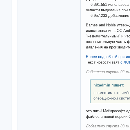
6,891,551 использован
области выделения при 
6,957,233 добавление 
Barnes and Noble утверж
использования в ОС And
"незначительными" и что
незначительную часть ф
давления на производит
Более подробный оригин
Текст новости взят
с ЛО
Добавлено спустя 02 ми
nixadmin пишет:
совместимость имён
операционной систе
это пять! Майкрософт е
файлов в новой версии 
Добавлено спустя 03 ми