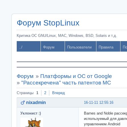
Форум StopLinux
Критика ОС GNU/Linux, MAC, Windows, BSD, Solaris и т.д.
../
Форум
Пользователи
Правила
По
Форум
»
Платформы и ОС от Google
»
"Рассекречена" часть патентов МС
Страницы
1
2
Вперед
nixadmin
16-11-11 12:55:16
Уклонист :)
Barnes and Noble рассек
используемый для давле
управлением Android