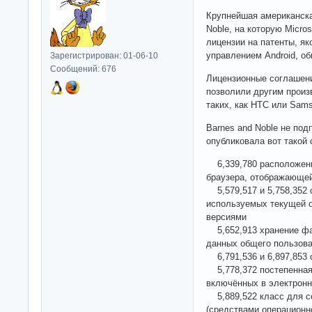
Крупнейшая американска
Noble, на которую Micros
лицензии на патенты, я
управлением Android, об
Зарегистрирован: 01-06-10
Сообщений: 676
Лицензионные соглашени
позволили другим произ
таких, как HTC или Sam
Barnes and Noble не под
опубликовала вот такой 
6,339,780 расположение
браузера, отображающей
5,579,517 и 5,758,352 
используемых текущей о
версиями
5,652,913 хранение фак
данных общего пользов
6,791,536 и 6,897,853 
5,778,372 постепенная 
включённых в электрон
5,889,522 класс для с
(средствами операционн