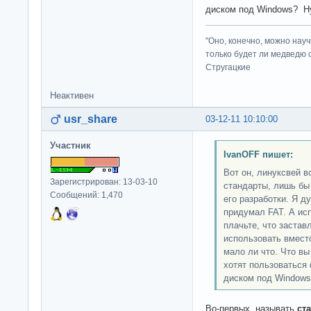
диском под Windows? Ну
"Оно, конечно, можно нау
только будет ли медведю от
Стругацкие
Неактивен
usr_share
03-12-11 10:10:00
Участник
IvanOFF пишет:
Вот он, линуксвей в
Зарегистрирован: 13-03-10
стандарты, лишь бы 
Сообщений: 1,470
его разработки. Я д
придумал FAT. А исп
плачьте, что застав
использовать вместо 
мало ли что. Что в
хотят пользоваться
диском под Windows
Во-первых, называть
ст