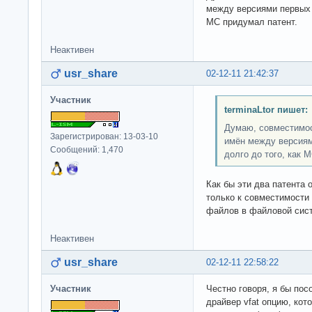
между версиями первых 
МС придумал патент.
Неактивен
usr_share
02-12-11 21:42:37
Участник
terminaLtor пишет:
Думаю, совместимос
Зарегистрирован: 13-03-10
имён между версиям
Сообщений: 1,470
долго до того, как 
Как бы эти два патента 
только к совместимости
файлов в файловой сист
Неактивен
usr_share
02-12-11 22:58:22
Участник
Честно говоря, я бы пос
драйвер vfat опцию, ко