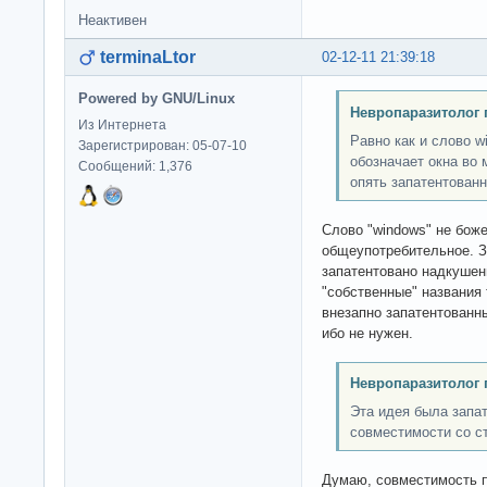
Неактивен
terminaLtor
02-12-11 21:39:18
Powered by GNU/Linux
Невропаразитолог 
Из Интернета
Равно как и слово w
Зарегистрирован: 05-07-10
обозначает окна во 
Сообщений: 1,376
опять запатентованн
Слово "windows" не боже
общеупотребительное. З
запатентовано надкушенн
"собственные" названия 
внезапно запатентованны
ибо не нужен.
Невропаразитолог 
Эта идея была запат
совместимости со с
Думаю, совместимость п