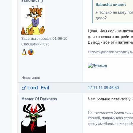
Уклонист :)
Babusha пишет:
Я только не могу по
дело?
Цена. Чем больше патен
для конечного потребите
Зарегистрирован: 01-06-10
Вывод - все эти патентн
Сообщений: 676
Редактировался nixadmin (16-
Неактивен
Lord_Evil
17-11-11 09:46:50
Master Of Darkness
Чем больше патентов у "
Интеллигент боится лиш
корней, потому что спра
сразу выeбaть телеграф