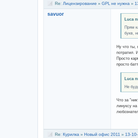
Re:
Лицензирование
»
GPL не нужна
»
1
savuor
Luca п
Прям к
букв, 
Ну что ты,
потратил. 
Просто кар
просто батт
Luca п
Не буд
Что за "ни
линуксу на
любознател
Re:
Курилка
»
Новый офис 2011
»
13-10-