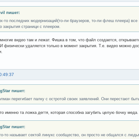
vil пишет:
их-то последних модернизаций(то-ли браузеров, то-ли флеш плеера) все 
о закрытия страници с плеером.
 многие видео там и лежат. Фишка в том, что файл создается, открывает
 И физически удаляется только в момент закрытия. Т.е. видео можно дос
и.
0:49:37
gStar пишет:
олман перегибает палку с остротой своих заявлений. Они перестают бы
то именно та ложка дегтя, которая способна загубить целую бочку меда.
gStar пишет:
то-то называет сектой линукс сообщество, он просто не общался с люд