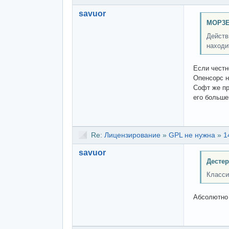
savuor
MOP3E
Действ
находи
Если честн
Опенсорс н
Софт же пр
его больше
Re:
Лицензирование
»
GPL не нужна
»
1
savuor
Дестер
Класси
Абсолютно 