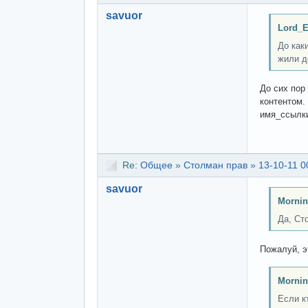
savuor
Lord_E
До как
жили д
До сих пор
контентом.
имя_ссылк
Re:
Общее
»
Столман прав
»
13-10-11 0
savuor
Mornin
Да, Ст
Пожалуй, э
Mornin
Если к