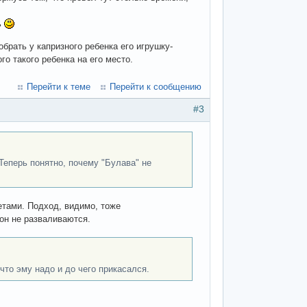
ь
брать у капризного ребенка его игрушку-
го такого ребенка на его место.
Перейти к теме
Перейти к сообщению
#3
Теперь понятно, почему "Булава" не
етами. Подход, видимо, тоже
он не разваливаются.
что эму надо и до чего прикасался.