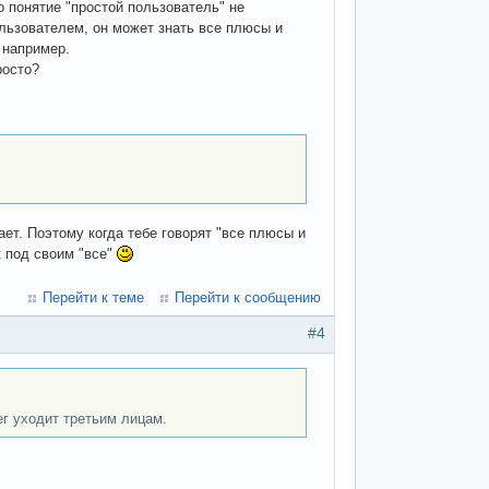
 понятие "простой пользователь" не
ользователем, он может знать все плюсы и
 например.
росто?
ает. Поэтому когда тебе говорят "все плюсы и
к под своим "все"
Перейти к теме
Перейти к сообщению
#4
г уходит третьим лицам.