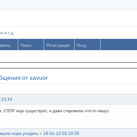
s и т.д.
авила
Поиск
Регистрация
Вход
бщения от savuor
:13:14
и, СЛОР еще существует, и даже старожилы что-то пишут.
ишла пора уходить
»
18-01-12 02:10:25