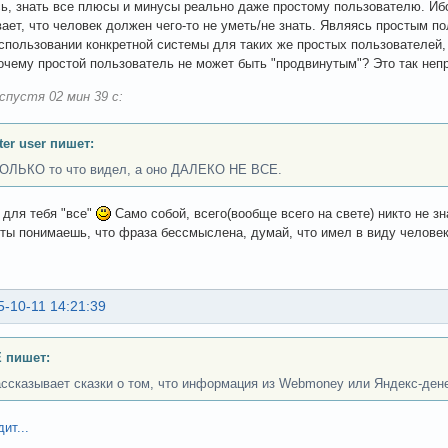
ь, знать все плюсы и минусы реально даже простому пользователю. Ибо
ает, что человек должен чего-то не уметь/не знать. Являясь простым п
спользовании конкретной системы для таких же простых пользователей,
почему простой пользователь не может быть "продвинутым"? Это так неп
спустя 02 мин 39 с:
er user пишет:
ОЛЬКО то что видел, а оно ДАЛЕКО НЕ ВСЕ.
 для тебя "все"
Само собой, всего(вообще всего на свете) никто не зн
 ты понимаешь, что фраза бессмыслена, думай, что имел в виду челове
5-10-11 14:21:39
 пишет:
ассказывает сказки о том, что информация из Webmoney или Яндекс-дене
ит...