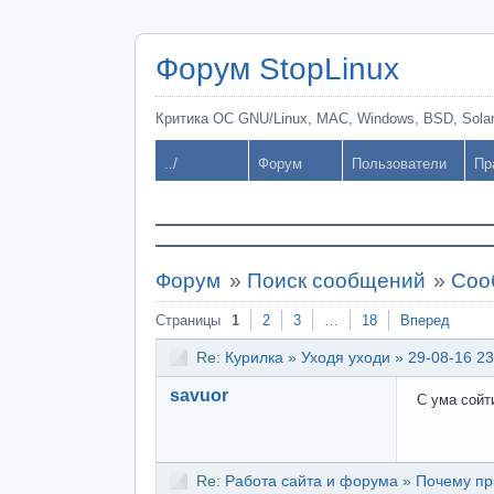
Форум StopLinux
Критика ОС GNU/Linux, MAC, Windows, BSD, Solari
../
Форум
Пользователи
Пр
Форум
»
Поиск сообщений
»
Соо
Страницы
1
2
3
…
18
Вперед
Re:
Курилка
»
Уходя уходи
»
29-08-16 23
savuor
С ума сойт
Re:
Работа сайта и форума
»
Почему пр