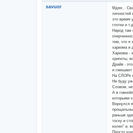
savuor
Мдяя... Св
личностей 
это время 
глотки и т.д
Народ там 
очерченнос
тем, что я
харизма и 
Харизма - 
хрипоты, в
Драйв - эт
и смешают 
На СЛОРе н
Не буду уж
Словом, не
А в говноб
которыми х
Вернулся я
прощальные
раньше зде
тоску и ст
колен" и, 
Просто хоч