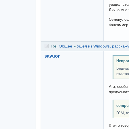
увидел сто
Лично мне 
Семену: ош
банхаммер 
Re:
Общее
»
Ушел из Windows, расскажу
savuor
Невроп
Бедный
взлета
Ага, особе
предусматр
comput
ГСМ, ч
Кто-то гов