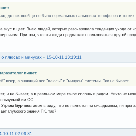
ишет:
ько, до них вообще не было нормальных пальцевых телефонов и тонких
на вкус и цвет. Знаю людей, которых разочаровала тенденция ухода от
кирпичам. При том, что эти люди продолжают пользоваться другой проду
 о плюсах и минусах
»
15-10-11 13:19:11
аразитолог пишет:
ой" юзер, а знающий все "плюсы" и "минусы" системы. Так не бывает.
жет, и не бывает, а в реальном мире такое сплошь и рядом. Ничто не м
пользуемой им ОС.
о
Угрюм Бурчеев
имел в виду, что не является ни сисадмином, ни прогр
ает глубокого знания ПК, так?
4-10-11 02:06:31