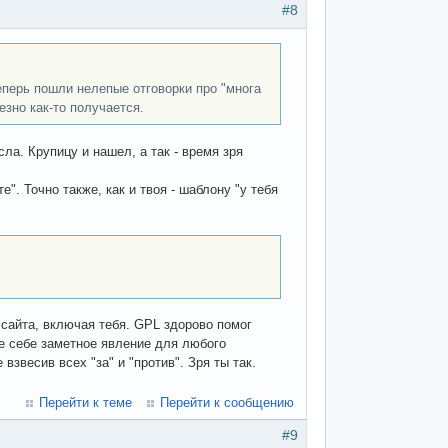
#8
еперь пошли нелепые отговорки про "многа
езно как-то получается.
ла. Крупицу и нашел, а так - время зря
. Точно также, как и твоя - шаблону "у тебя
 сайта, включая тебя. GPL здорово помог
не себе заметное явление для любого
звесив всех "за" и "против". Зря ты так.
Перейти к теме
Перейти к сообщению
#9