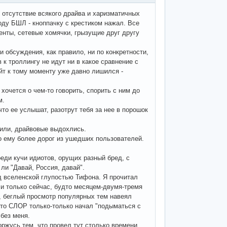
, отсутствие всякого драйва и харизматичных
оду БШЛ - кноппачку с крестиком нажал. Все
менты, сетевые хомячки, грызущие друг другу
 обсуждения, как правило, ни по конкретности,
 к троллингу не идут ни в какое сравнение с
йт к тому моменту уже давно лишился -
хочется о чем-то говорить, спорить с ним до
м.
что ее услышат, разотрут тебя за нее в порошок
лили, драйвовые выдохлись.
о ему более дорог из ушедших пользователей.
реди кучи идиотов, орущих разный бред, с
ли "Давай, Россия, давай".
д вселенской глупостью Тифона. Я прочитал
ли только сейчас, будто месяцем-двумя-тремя
, беглый просмотр популярных тем навеял
что СЛОР только-только начал "подыматься с
 без меня.
оржусь тем, что провел тут столько времени,