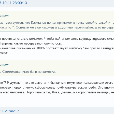
3-10-11 23:00:13
ишет:
ак чувствуется, что Карманов попал прямиком в точку своей статьей и т
ниасилил". Осильте же уже наконец и вдумчиво перечитайте, а то не серь
 я прочитал статью целиком. Чтобы найти там хоть крупицу здравого смыс
И впрямь как-то несерьезно получилось.
мановская писанина на 100% соответствует шаблону "вы просто завидуете"
херт".
ишет:
ь Столлмана никто бы и не заметил.
кто"? Я думаю, что это заметили бы как минимум все пользователи этого
 первых порах, линукс сформировал субкультуру вокруг себя. Это впол
ьного человека. Торопишься ты, Лука, делаешь скороспелые выводы, не в
11 21:46:17