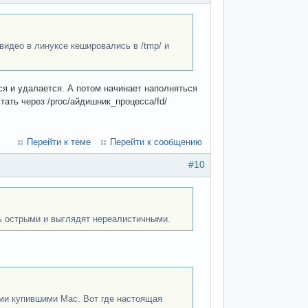
видео в линуксе кешировались в /tmp/ и
ся и удалается. А потом начинает наполняться
тать через /proc/айдишник_процесса/fd/
Перейти к теме
Перейти к сообщению
#10
ть острыми и выглядят нереалистичными.
ьми купившими Mac. Вот где настоящая