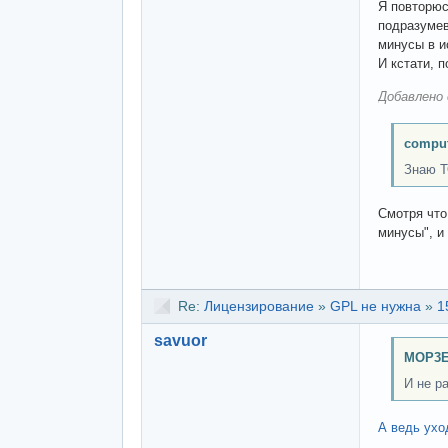
Я повторюс
подразумев
минусы в и
И кстати, 
Добавлено 
comput
Знаю Т
Смотря что
минусы", и
Re:
Лицензирование
»
GPL не нужна
»
1
savuor
MOP3E
И не р
А ведь уход