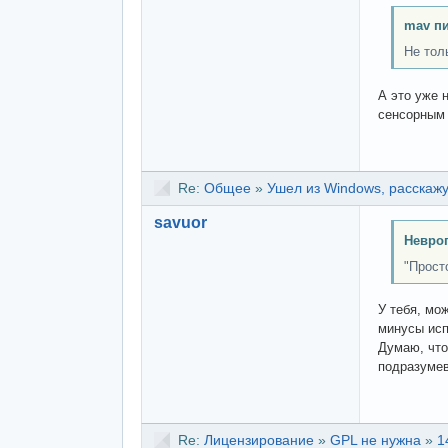
mav п
Не тол
А это уже 
сенсорным 
Re:
Общее
»
Ушел из Windows, расскажу
savuor
Невроп
"Прост
У тебя, мо
минусы ис
Думаю, чт
подразумев
Re:
Лицензирование
»
GPL не нужна
»
1