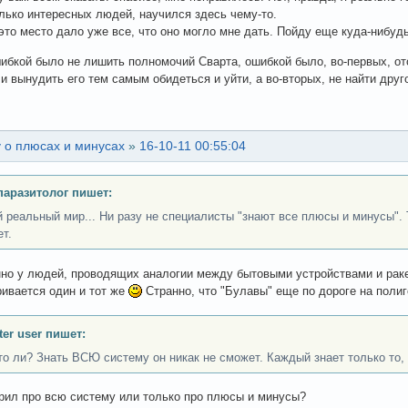
лько интересных людей, научился здесь чему-то.
это место дало уже все, что оно могло мне дать. Пойду еще куда-нибуд
ибкой было не лишить полномочий Сварта, ошибкой было, во-первых, ото
и вынудить его тем самым обидеться и уйти, а во-вторых, не найти друго
 о плюсах и минусах
»
16-10-11 00:55:04
аразитолог пишет:
 реальный мир... Ни разу не специалисты "знают все плюсы и минусы". 
ет.
нно у людей, проводящих аналогии между бытовыми устройствами и рак
ивается один и тот же
Странно, что "Булавы" еще по дороге на полиг
er user пишет:
то ли? Знать ВСЮ систему он никак не сможет. Каждый знает только то, 
орил про всю систему или только про плюсы и минусы?