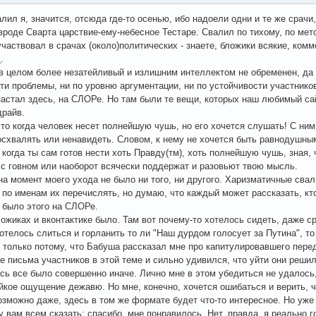
алил я, значится, отсюда где-то осенью, ибо надоели одни и те же срачи
вроде Сварта царствие-ему-небесное Тестаре. Свалил по тихому, по мет
участвовал в срачах (около)политических - знаете, бложики всякие, ком
.
в целом более незатейливый и излишним интеллектом не обременен, да и
ти проблемы, ни по уровню аргументации, ни по устойчивости участников
 застал здесь, на СЛОРе. Но там были те вещи, которых наш любимый са
драйв.
это когда человек несет полнейшую чушь, но его хочется слушать! С ним 
осхвалять или ненавидеть. Словом, к нему не хочется быть равнодушны
о когда ты сам готов нести хоть Правду(тм), хоть полнейшую чушь, зная, 
с говном или наоборот всячески поддержат и разовьют твою мысль.
а момент моего ухода не было ни того, ни другого. Харизматичные сва
 по именам их перечислять, но думаю, что каждый может рассказать, кт
 было этого на СЛОРе.
ложиках и вконтактике было. Там вот почему-то хотелось сидеть, даже с
отелось слиться и горланить то ли "Наш дурдом голосует за Путина", то 
 только потому, что Бабуша рассказал мне про капитулировавшего пере
 письма участников в этой теме и сильно удивился, что уйти они реши
сь все было совершенно иначе. Лично мне в этом убедиться не удалось
ойкое ощущение дежавю. Но мне, конечно, хочется ошибаться и верить, 
возможно даже, здесь в том же формате будет что-то интересное. Но уже
у вам всем сказать: спасибо, мне понравилось. Нет, правда, я реально г