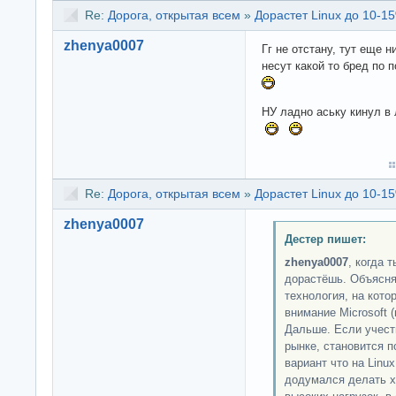
Re:
Дорога, открытая всем
»
Дорастет Linux до 10-15
zhenya0007
Гг не отстану, тут еще 
несут какой то бред по 
НУ ладно аську кинул в
Re:
Дорога, открытая всем
»
Дорастет Linux до 10-15
zhenya0007
Дестер пишет:
zhenya0007
, когда 
дорастёшь. Объясняю
технология, на кот
внимание Microsoft 
Дальше. Если учест
рынке, становится п
вариант что на Linux
додумался делать хо