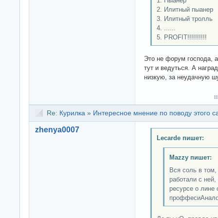
1. Пыанер
2. Илитный пыанер
3. Илитный тролль
4. ......
5. PROFIT!!!!!!!!!!
Это не форум господа, а
тут и ведуться. А награ
низкую, за неудачную ш
Re:
Курилка
»
Интересное мнение по поводу этого с
zhenya0007
Lecarde пишет:
Mazzy пишет:
Вся соль в том,
работали с ней,
ресурсе о лине 
проффесиАналов