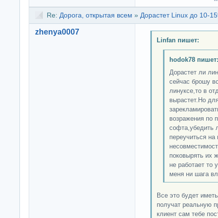
Re:
Дорога, открытая всем
»
Дорастет Linux до 10-15
zhenya0007
Linfan пишет:
hodok78 пишет
Дорастет ли лин
сейчас брошу вс
линуксе,то в от
вырастет.Но для
зарекламироват
возражения по 
софта,убедить л
переучиться на 
несовместимостя
поковырять их ж
не работает то 
меня ни шага вл
Все это будет иметь
получат реальную пр
клиент сам тебе пос