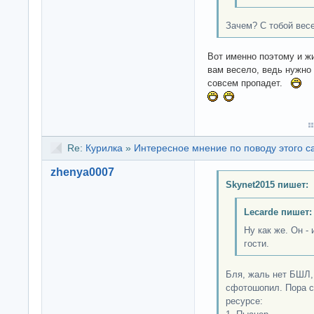
Зачем? С тобой вес
Вот именно поэтому и жи
вам весело, ведь нужно 
совсем пропадет.
Re:
Курилка
»
Интересное мнение по поводу этого с
zhenya0007
Skynet2015 пишет:
Lecarde пишет:
Ну как же. Он -
гости.
Бля, жаль нет БШЛ, 
сфотошопил. Пора с
ресурсе: