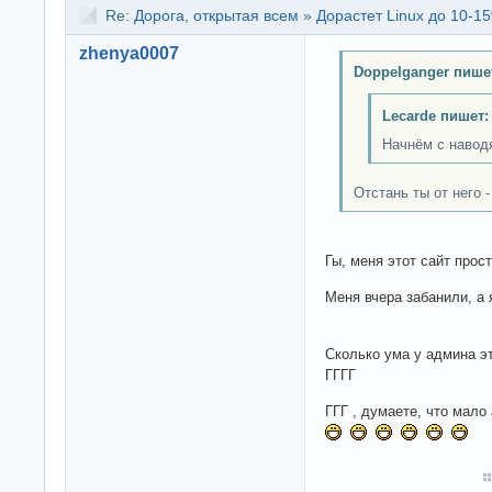
Re:
Дорога, открытая всем
»
Дорастет Linux до 10-15
zhenya0007
Doppelganger пише
Lecarde пишет:
Начнём с навод
Отстань ты от него 
Гы, меня этот сайт прост
Меня вчера забанили, а 
Сколько ума у админа эт
ГГГГ
ГГГ , думаете, что ма