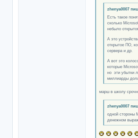
zhenya0007 пиш
Есть такое поня
сколько Microso
небыло открыто
А это устройств
открытое ПО, к
сервера и др.
А вот это коло
которые Microsof
но эти убытки л
миллиарды дол
марш в школу срочн
zhenya0007 пиш
одной стороны M
денежном выра