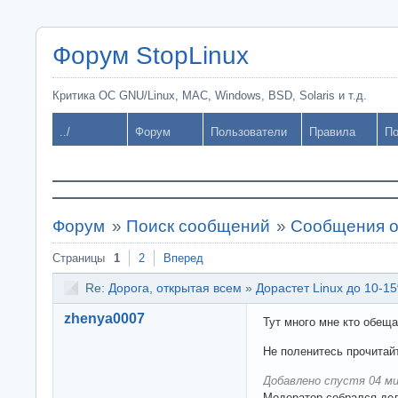
Форум StopLinux
Критика ОС GNU/Linux, MAC, Windows, BSD, Solaris и т.д.
../
Форум
Пользователи
Правила
По
Форум
»
Поиск сообщений
»
Сообщения о
Страницы
1
2
Вперед
Re:
Дорога, открытая всем
»
Дорастет Linux до 10-15
zhenya0007
Тут много мне кто обещ
Не поленитесь прочитай
Добавлено спустя 04 ми
Модератор собрался дел