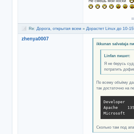
Не смешь мои носки
Re:
Дорога, открытая всем
»
Дорастет Linux до 10-15
zhenya0007
ikkunan salvataja п
Linfan пишет:
Я не берусь суд
потратить дофиг
По всему объёму да,
так достаточно на ne
Developer   
Apache    135
Microsoft   
Сколько там под апа