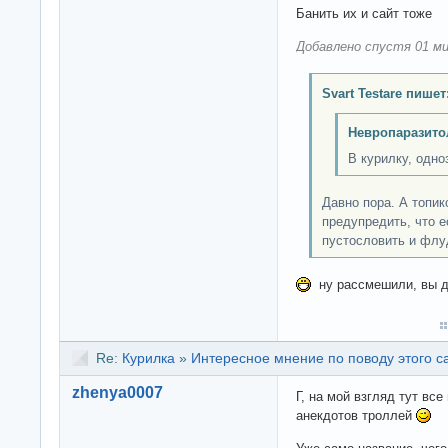
Банить их и сайт тоже
Добавлено спустя 01 ми
Svart Testare пишет
Невропаразито
В курилку, одно
Давно пора. А топи
предупредить, что е
пустословить и флу
ну рассмешили, вы ду
Re:
Курилка
»
Интересное мнение по поводу этого с
zhenya0007
Г, на мой взгляд тут все
анекдотов троллей