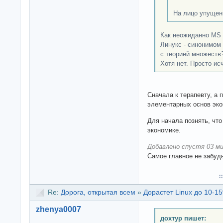
На лицо упущен
Как неожиданно MS 
Линукс - синонимом о
с теорией множеств
Хотя нет. Просто ис
Сначала к терапевту, а 
элементарных основ эко
Для начала познять, что
экономике.
Добавлено спустя 03 ми
Самое главное не забудь
Re:
Дорога, открытая всем
»
Дорастет Linux до 10-15
zhenya0007
дохтур пишет: