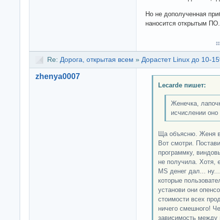
Но не дополученная приб
наносится открытым ПО.
Re:
Дорога, открытая всем
»
Дорастет Linux до 10-15
zhenya0007
Lecarde пишет:
Женечка, лапо
исчислении оно
Ща объясню. Женя в
Вот смотри. Постав
программку, виндовы
не получила. Хотя, 
MS денег дал... ну..
которые пользовате
установи они опенсо
стоимости всех прод
ничего смешного! Ч
зависимость между 