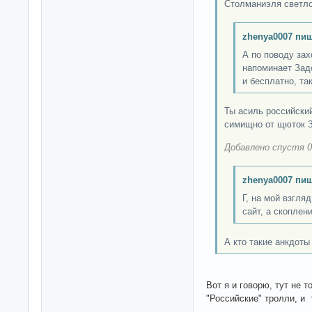
Столманиэля светло
zhenya0007 пиш
А по поводу зах
напоминает Зад
и бесплатно, та
Ты асиль российский
симищно от щюток 
Добавлено спустя 0
zhenya0007 пиш
Г, на мой взгляд
сайт, а скоплен
А кто такие анкдоты
Вот я и говорю, тут не 
"Российские" тролли, и 