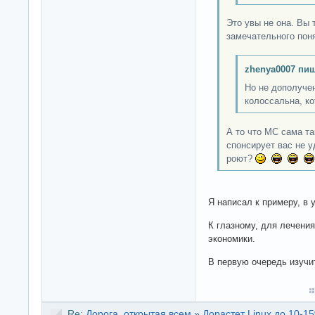
Это увы не она. Вы 
замечательного пон
zhenya0007 пиш
Но не дополучен
колоссальна, ко
А то что МС сама та
спонсирует вас не 
роют?
Я написал к примеру, в 
К глазному, для лечения
экономики.
В первую очередь изучит
Re:
Дорога, открытая всем
»
Дорастет Linux до 10-15