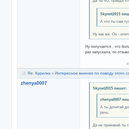
Да ты чО, правда чт
Skynet2015 пиш
А что ты сам ту
Ну как же. Он - или
Ну получается , что бо
раз запускала, по отзы
Re:
Курилка
»
Интересное мнение по поводу этого с
zhenya0007
Skynet2015 пишет:
zhenya0007 пиш
А ты дочитай до
речь.
Да не приживай ты т