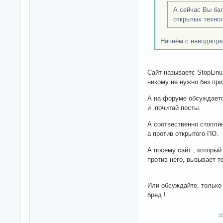
А сейчас Вы бал
открытых технол
Начнём с наводящих
Сайт называетс StopLinu
никому не нужно без пр
А на форуме обсуждаетс
и почитай посты.
А соотвественно стоплин
а против открытого ПО.
А посему сайт , которы
против него, вызывает то
Или обсуждайте, тольк
бред !