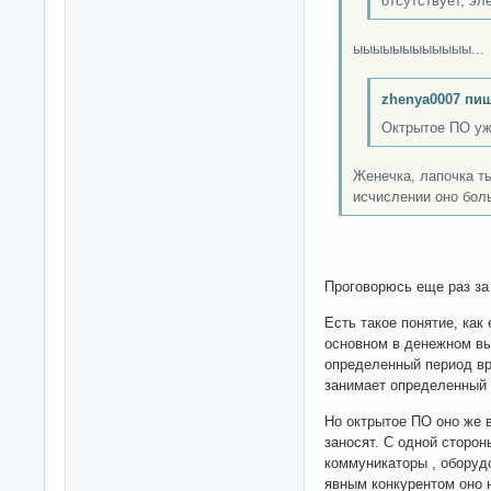
отсутствует, эл
ыыыыыыыыыыыы..
zhenya0007 пиш
Октрытое ПО уж
Женечка, лапочка 
исчислении оно бо
Проговорюсь еще раз за
Есть такое понятие, как
основном в денежном вы
определенный период вр
занимает определенный 
Но октрытое ПО оно же в
заносят. С одной сторон
коммуникаторы , оборудо
явным конкурентом оно н