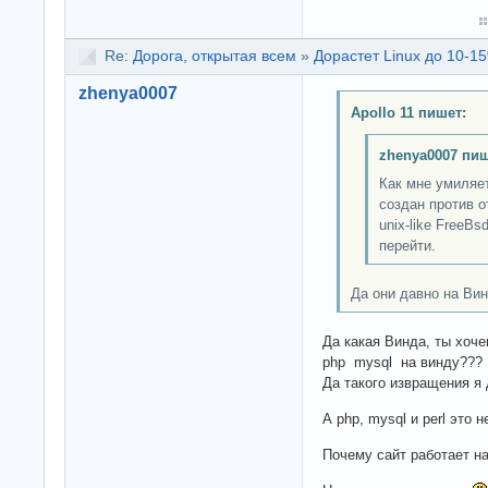
Re:
Дорога, открытая всем
»
Дорастет Linux до 10-15
zhenya0007
Apollo 11 пишет:
zhenya0007 пиш
Как мне умиляет,
создан против о
unix-like FreeB
перейти.
Да они давно на Вин
Да какая Винда, ты хоче
php mysql на винду???
Да такого извращения я 
А php, mysql и perl это 
Почему сайт работает н