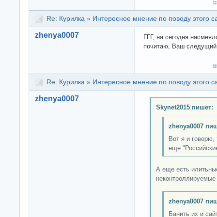
Re:
Курилка
»
Интересное мнение по поводу этого с
zhenya0007
ГГГ, на сегодня насмеял
почитаю, Ваш следущий 
Re:
Курилка
»
Интересное мнение по поводу этого с
zhenya0007
Skynet2015 пишет:
zhenya0007 пиш
Вот я и говорю, 
еще "Российские
А еще есть илитьны
неконтроллируемые 
zhenya0007 пиш
Банить их и сай