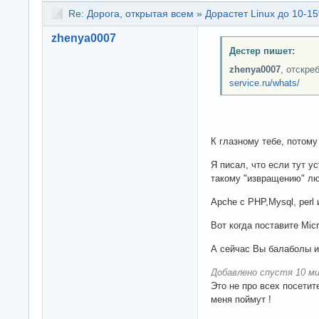
Re:
Дорога, открытая всем
»
Дорастет Linux до 10-15
zhenya0007
Дестер пишет:
zhenya0007
, отскре
service.ru/whats/
К глазному тебе, потому
Я писал, что если тут ус
такому "извращению" люб
Apche с PHP,Mysql, perl 
Вот когда поставите Micr
А сейчас Вы балаболы и 
Добавлено спустя 10 ми
Это не про всех посетите
меня поймут !