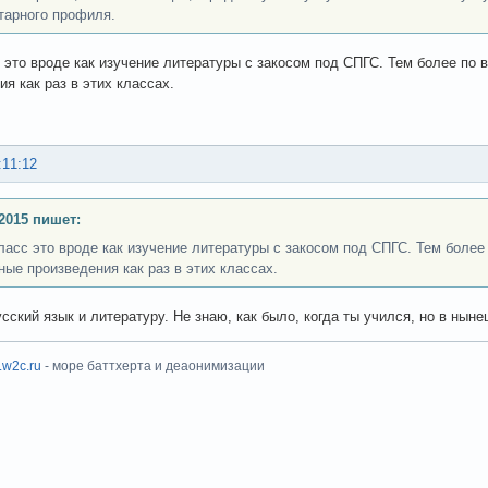
тарного профиля.
с это вроде как изучение литературы с закосом под СПГС. Тем более п
ия как раз в этих классах.
:11:12
2015 пишет:
класс это вроде как изучение литературы с закосом под СПГС. Тем боле
ные произведения как раз в этих классах.
усский язык и литературу. Не знаю, как было, когда ты учился, но в ны
x.w2c.ru
- море баттхерта и деаонимизации