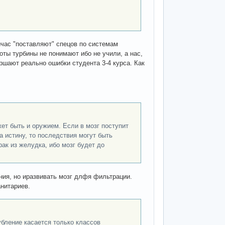
ейчас "поставляют" спецов по системам
оты турбины не понимают ибо не учили, а нас,
ршают реально ошибки студента 3-4 курса. Как
ет быть и оружием. Если в мозг поступит
а истину, то последствия могут быть
к из желудка, ибо мозг будет до
ния, но иразвивать мозг длфя фильтрации.
нитариев.
убление касается только классов