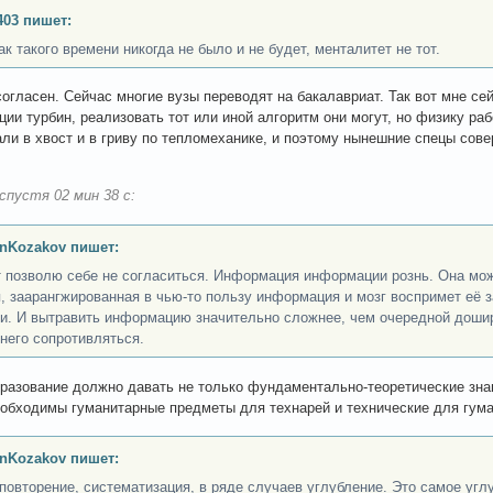
403 пишет:
ак такого времени никогда не было и не будет, менталитет не тот.
 согласен. Сейчас многие вузы переводят на бакалавриат. Так вот мне с
ции турбин, реализовать тот или иной алгоритм они могут, но физику раб
али в хвост и в гриву по тепломеханике, и поэтому нынешние спецы сове
спустя 02 мин 38 с:
nKozakov пишет:
т позволю себе не согласиться. Информация информации рознь. Она мож
, заарангжированная в чью-то пользу информация и мозг воспримет её з
и. И вытравить информацию значительно сложнее, чем очередной дошира
него сопротивляться.
разование должно давать не только фундаментально-теоретические зна
обходимы гуманитарные предметы для технарей и технические для гума
nKozakov пишет:
- повторение, систематизация, в ряде случаев углубление. Это самое угл