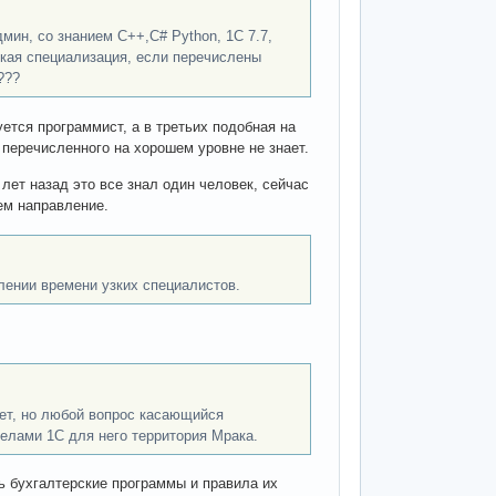
дмин, со знанием С++,С# Python, 1С 7.7,
 узкая специализация, если перечислены
???
уется программист, а в третьих подобная на
 перечисленного на хорошем уровне не знает.
ет назад это все знал один человек, сейчас
ем направление.
плении времени узких специалистов.
чет, но любой вопрос касающийся
делами 1С для него территория Мрака.
ть бухгалтерские программы и правила их