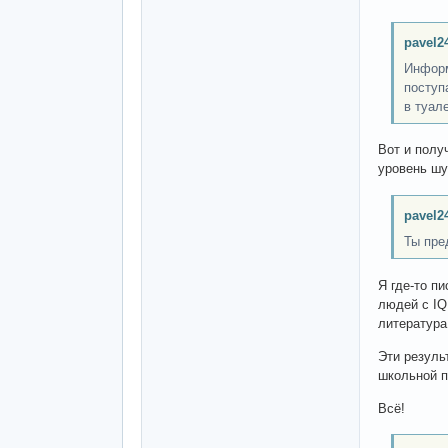
pavel2
Информ
поступ
в туал
Вот и полу
уровень шу
pavel2
Ты пре
Я где-то п
людей с IQ
литература
Эти резуль
школьной п
Всё!