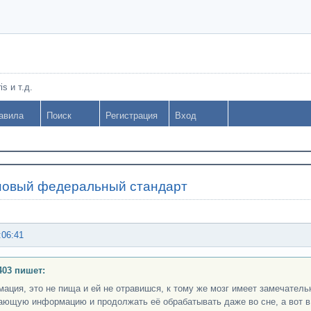
s и т.д.
авила
Поиск
Регистрация
Вход
новый федеральный стандарт
:06:41
403 пишет:
ация, это не пища и ей не отравишся, к тому же мозг имеет замечатель
ающую информацию и продолжать её обрабатывать даже во сне, а вот в 