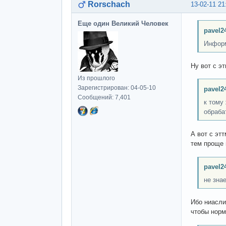
Rorschach
13-02-11 21
Еще один Великий Человек
pavel2
Информ
Ну вот с эт
Из прошлого
Зарегистрирован: 04-05-10
pavel2
Сообщений: 7,401
к тому
обраба
А вот с эт
тем проще 
pavel2
не зна
Ибо ниасли
чтобы норм