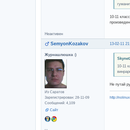
гумани
10-11 клас
произведен
Неактивен
SemyonKozakov
13-02-11 21
Журнашлюшка :)
Skynet
10-11 
винрар
Не путай р
Из Саратов
Зарегистрирован: 28-11-09
http://nolinu
Сообщений: 4,109
Сайт