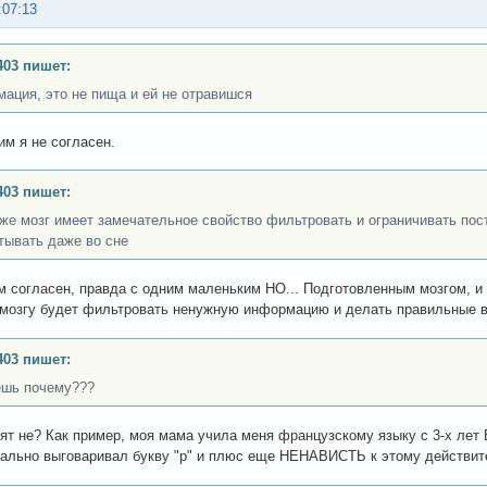
:07:13
403 пишет:
ация, это не пища и ей не отравишся
им я не согласен.
403 пишет:
 же мозг имеет замечательное свойство фильтровать и ограничивать п
тывать даже во сне
тм согласен, правда с одним маленьким НО... Подготовленным мозгом, и 
мозгу будет фильтровать ненужную информацию и делать правильные 
403 пишет:
ешь почему???
ят не? Как пример, моя мама учила меня французскому языку с 3-х лет В
ально выговаривал букву "р" и плюс еще НЕНАВИСТЬ к этому действит