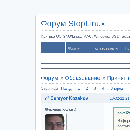
Форум StopLinux
Критика ОС GNU/Linux, MAC, Windows, BSD, Solari
../
Форум
Пользователи
Пр
Форум
»
Образование
»
Принят 
Страницы
Назад
1
2
3
4
Вперед
SemyonKozakov
13-02-11 21
Журнашлюшка :)
pavel2
Информ
поступ