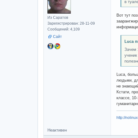
в туал
Вот тут по
Из Саратов
заарангжир
Зарегистрирован: 28-11-09
информацию
Сообщений: 4,109
Сайт
Luca п
Зачем 
ученик
полезн
Luca, боль
людьми, дл
не знающий
Кстати, пр
классе, 10
гуманитарн
http://nolinu
Неактивен