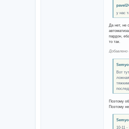
pavel2
у нас т
Да нет, не
автоматиза
пардон, еб
то так.
Добавлено 
Semyo
Вот ту
ложная
тяжким
послед
Поэтому об
Поэтому не
Semyo
10-11 