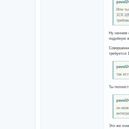
pavel2
Или ты
1С8.1(8
требов
Ну начнем 
подобную в
Совершенно
требуется 
pavel2
так ес
Ты полност
pavel2
он мож
интегр
Это же оче