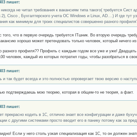
403 пишет:
 никогда не читал требования к вакансиям типа такого( требуется Сист а
.2), Cisco , Бухгалтерского учета ОС Windows и Linux, AD....) И где тут
ания как минимум для троих специалистов совершенно разного профиля
с того, что в первую очередь требуется ITшник. Во вторую очередь треб
акансию хорошо может претендовать только человек, который ничего из
 разного профиля?? Профиль с каждым годом все уже и уже! Двадцать л
100 человек, каждый из которых потратил годы, чтобы разобраться в сво
403 пишет:
ть и так будет всегда и это полностью опровергает твою версию о насту
ью подтверждаешь мою теорию, которая в общем-то не теория, а факт.
403 пишет:
ет прекрасно кодить в 1С, отлично знает все конфигурации и даже буху
ации с другими системами просто вводит его в панику потому как за пре
видно! Если у него столь узкая специализация как 1С, то он должен зна