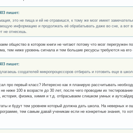
403 пишет:
ация, это не пища и ей не отравишся, к тому же мозг имеет замечатель
ающую информацию и продолжать её обрабатывать даже во сне, а вот в 
ет не отнесешь.
чаем общество в котором книги не читают потому что мозг перегружен 
ма, тем ниже уровень сигнала и тем большие ресурсы требуются на его 
403 пишет:
длагаешь создателей микропроцессоров отбирать и готовить еще в школ
исал про первый класс? Интересно как я планирую рассчитывать необхо
 не ниже 100 в возрасте до 30 лет, после чего проводим их тестирование
, история, физика, химия и т.д. отбрасываем слишком умных и аутсайде
таты и будут тем уровнем который должна дать школа. На неверных и 
рограмме, тем самым давай ученикам если не конкретные знания, то хо