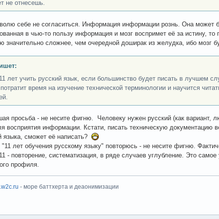
ет не отнесешь.
зволю себе не согласиться. Информация информации рознь. Она может б
ованная в чью-то пользу информация и мозг воспримет её за истину, то
 значительно сложнее, чем очередной доширак из желудка, ибо мозг бу
ишет:
11 лет учить русский язык, если большинство будет писать в лучшем сл
 потратит время на изучение технической терминологии и научится читат
ей.
шая просьба - не несите фигню. Человеку нужен русский (как вариант, 
я восприятия информации. Кстати, писать техническую документацию в
 языка, сможет её написать?
о "11 лет обучения русскому языку" повторюсь - не несите фигню. Фактич
-11 - повторение, систематизация, в ряде случаев углубление. Это самое
ого профиля.
x.w2c.ru
- море баттхерта и деаонимизации