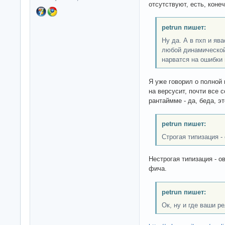
отсутствуют, есть, коне
petrun пишет:
Ну да. А в пхп и ява
любой динамической
нарватся на ошибки 
Я уже говорил о полной 
на версусит, почти все 
рантаймме - да, беда, эт
petrun пишет:
Строгая типизация -
Нестрогая типизация - о
фича.
petrun пишет:
Ок, ну и где ваши р