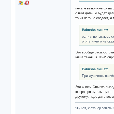
пехапе выполняется на с
с ним дальше будет дел
то из него не создаст, а
Babusha пишет:
если я попытаюсь с
опять ничего не ска
Это вообще распростран
ниша такая. В JavaScript
Babusha пишет:
Приглушивать ошибк
Это ж веб. Ошибка вывод
юзера зря пугать, пусть
другому. надо дать воз
"Фу бля, крохобор вонючий"