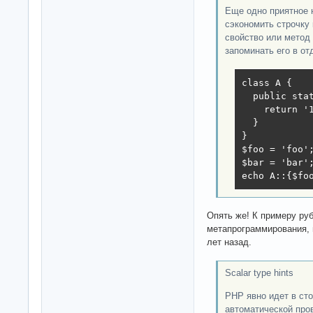
Еще одно приятное 
сэкономить строчку 
свойство или метод
запоминать его в о
class A {

  public stat
    return '1
  }

}

$foo = 'foo';
$bar = 'bar';
echo A::{$fo
Опять же! К примеру ру
метапрограммирования,
лет назад.
Scalar type hints
PHP явно идет в сто
автоматической про