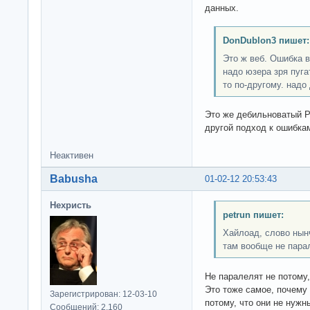
данных.
DonDublon3 пишет:
Это ж веб. Ошибка в
надо юзера зря пуга
то по-другому. надо
Это же дебильноватый P
другой подход к ошибка
Неактивен
Babusha
01-02-12 20:53:43
Нехристь
petrun пишет:
Хайлоад, слово нынч
там вообще не пара
Не паралелят не потому,
Это тоже самое, почему 
Зарегистрирован: 12-03-10
потому, что они не нужн
Сообщений: 2,160