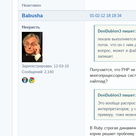
Неактивен
Babusha
01-02-12 18:18:34
Нехристь
DonDublon3 пишет:
пехапе выполняется 
поток. что он с ним
вопрос, может и фай
запишет.
Зарегистрирован: 12-03-10
Получается, что PHP не
Сообщений: 2,160
многопроцессорных сист
хайлоад?
DonDublon3 пишет:
Это вообще распрос
интерпретаторов, у н
примеру, тоже можн
В Ruby строгая динамиче
корню решает проблему 