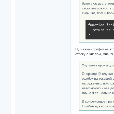
было указывать тол
такая возможность 
типы: int, float и bool
function foo(
  return true
}
Ну и какой профит от эт
строку с числом, мне PH
Улучшена производ
Оператор @ служит
ошибок на текущей 
нагруженных прило
невозможно из-за д
лично я ее больше н
В конце-концов приг
Ошибки нужно испра