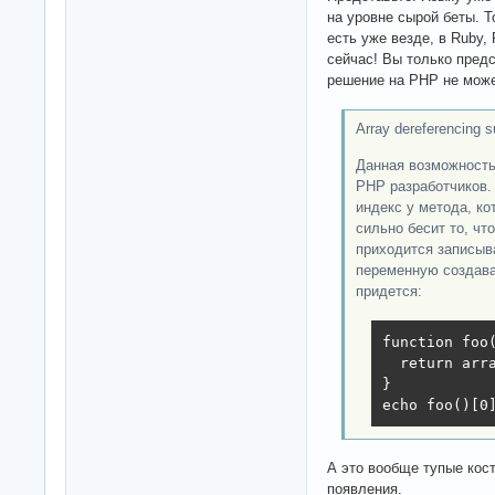
на уровне сырой беты. 
есть уже везде, в Ruby, 
сейчас! Вы только пред
решение на PHP не може
Array dereferencing s
Данная возможность
PHP разработчиков.
индекс у метода, к
сильно бесит то, чт
приходится записыва
переменную создава
придется:
function foo(
  return arra
}

echo foo()[0
А это вообще тупые кост
появления.