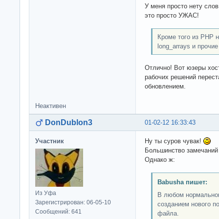
У меня просто нету слов
это просто УЖАС!
Кроме того из PHP н
long_arrays и прочи
Отлично! Вот юзеры хос
рабочих решений перест
обновлением.
Неактивен
DonDublon3
01-02-12 16:33:43
Участник
Ну ты суров чувак!
Большинство замечаний
Однако ж:
Babusha пишет:
Из Уфа
В любом нормальном
Зарегистрирован: 06-05-10
созданием нового по
Сообщений: 641
файла.