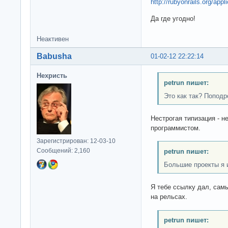
http://rubyonrails.org/appl
Да где угодно!
Неактивен
Babusha
01-02-12 22:22:14
Нехристь
petrun пишет:
Это как так? Поподр
Нестрогая типизация - н
программистом.
Зарегистрирован: 12-03-10
Сообщений: 2,160
petrun пишет:
Большие проекты я 
Я тебе ссылку дал, сам
на рельсах.
petrun пишет: