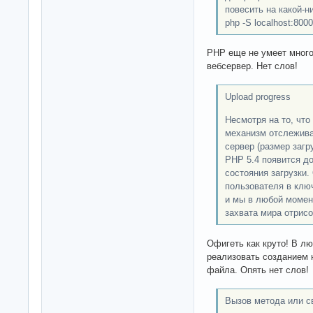
повесить на какой-н
php -S localhost:8000
PHP еще не умеет много
вебсервер. Нет слов!
Upload progress
Несмотря на то, что
механизм отслежива
сервер (размер загр
PHP 5.4 появится д
состояния загрузки.
пользователя в ключ
и мы в любой момен
захвата мира отрисо
Офигеть как круто! В л
реализовать созданием н
файла. Опять нет слов!
Вызов метода или с