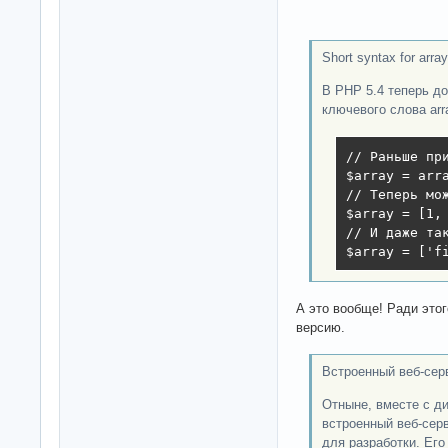
Short syntax for arra
В PHP 5.4 теперь до
ключевого слова arr
// Раньше при
$array = arra
// Теперь мож
$array = [1, 
// И даже так
$array = ['f
А это вообще! Ради это
версию.
Встроенный веб-сер
Отныне, вместе с д
встроенный веб-сер
для разработки. Его