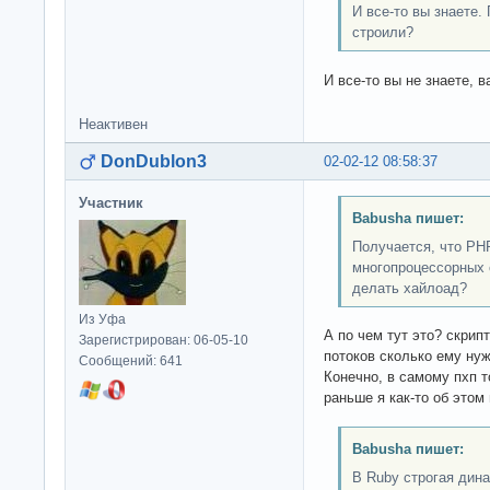
И все-то вы знаете.
строили?
И все-то вы не знаете, в
Неактивен
DonDublon3
02-02-12 08:58:37
Участник
Babusha пишет:
Получается, что PH
многопроцессорных 
делать хайлоад?
Из Уфа
А по чем тут это? скрип
Зарегистрирован: 06-05-10
потоков сколько ему нуж
Сообщений: 641
Конечно, в самому пхп 
раньше я как-то об этом
Babusha пишет:
В Ruby строгая дин