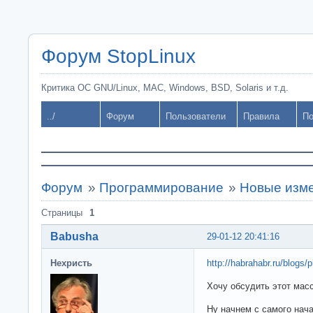
Форум StopLinux
Критика ОС GNU/Linux, MAC, Windows, BSD, Solaris и т.д.
../
Форум
Пользователи
Правила
По
Форум
»
Программирование
»
Новые изм
Страницы
1
Babusha
29-01-12 20:41:16
Нехристь
http://habrahabr.ru/blogs/
Хочу обсудить этот мас
Ну начнем с самого нач