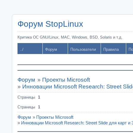
Форум StopLinux
Критика ОС GNU/Linux, MAC, Windows, BSD, Solaris и т.д.
../
Форум
Пользователи
Правила
По
Форум
»
Проекты Microsoft
»
Инновации Microsoft Research: Street Sli
Страницы
1
Страницы
1
Форум
»
Проекты Microsoft
»
Инновации Microsoft Research: Street Slide для карт и