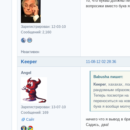
то, что буквы должны пе
вопросики вместо букв 
Зарегистрирован: 12-03-10
Сообщений: 2,160
Неактивен
Keeper
11-08-12 02:28:36
Angel
Babusha пишет:
Keeper
, хахахах, л
рандомным образом,
Теперь посмотри на 
переноситься на нов
букв я вообще мол
Зарегистрирован: 13-07-10
Сообщений: 169
ничего что я вывод в бр
Сайт
Садись, два!