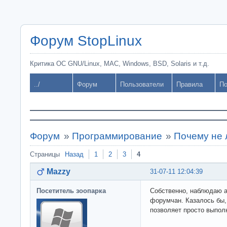
Форум StopLinux
Критика ОС GNU/Linux, MAC, Windows, BSD, Solaris и т.д.
../
Форум
Пользователи
Правила
По
Форум
»
Программирование
»
Почему не 
Страницы
Назад
1
2
3
4
Mazzy
31-07-11 12:04:39
Посетитель зоопарка
Собственно, наблюдаю а
форумчан. Казалось бы,
позволяет просто выполн