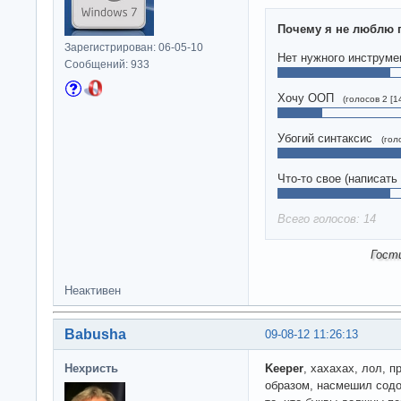
Почему я не люблю 
Зарегистрирован: 06-05-10
Нет нужного инструме
Сообщений: 933
Хочу ООП
(голосов 2 [1
Убогий синтаксис
(гол
Что-то свое (написать
Всего голосов: 14
Гост
Неактивен
Babusha
09-08-12 11:26:13
Нехристь
Keeper
, хахахах, лол, 
образом, насмешил содо