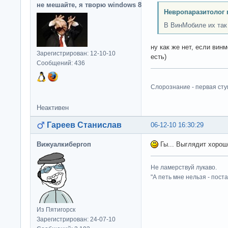
не мешайте, я творю windows 8
Невропаразитолог 
В ВинМобиле их так 
ну как же нет, если вин
Зарегистрирован: 12-10-10
есть)
Сообщений: 436
Слорознание - первая сту
Неактивен
Гареев Станислав
06-12-10 16:30:29
Вижуалкибергоп
Гы... Выглядит хорош
Не ламерствуй лукаво.
"А петь мне нельзя - пост
Из Пятигорск
Зарегистрирован: 24-07-10