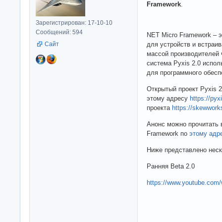
Framework
.
Зарегистрирован: 17-10-10
Сообщений: 594
NET Micro Framework – 
Сайт
для устройств и встраи
массой производителей 
система Pyxis 2.0 испол
для программного обесп
Открытый проект Pyxis 2
этому адресу
https://py
проекта
https://skewwor
Анонс можно прочитать в
Framework по
этому адр
Ниже представлено неск
Ранняя Beta 2.0
https://www.youtube.co