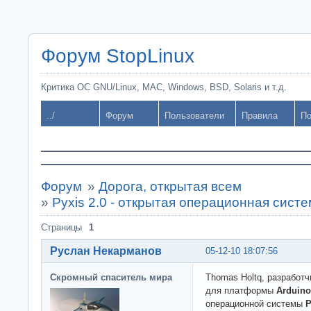
Форум StopLinux
Критика ОС GNU/Linux, MAC, Windows, BSD, Solaris и т.д.
../
Форум
Пользователи
Правила
По
Форум
»
Дорога, открытая всем
»
Pyxis 2.0 - открытая операционная сист
Страницы
1
Руслан Некарманов
05-12-10 18:07:56
Скромный спаситель мира
Thomas Holtq, разработ
для платформы
Arduino
операционной системы
P