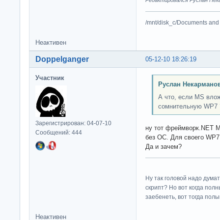
/mnt/disk_c/Documents and 
Неактивен
Doppelganger
05-12-10 18:26:19
Участник
Руслан Некарманов
А что, если MS влож
сомнительную WP7 
Зарегистрирован: 04-07-10
ну тот фреймворк.NET M
Сообщений: 444
без ОС. Для своего WP7
Да и зачем?
Ну так головой надо думат
скрипт? Но вот когда пол
заебенеть, вот тогда полы
Неактивен