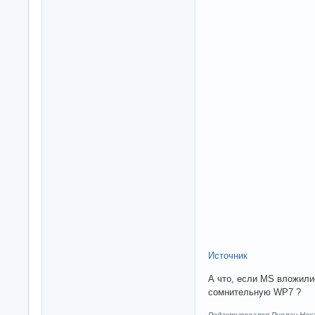
Источник
А что, если MS вложилис
сомнительную WP7 ?
Редактировался Руслан Нека