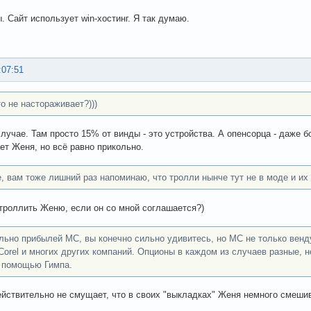
. Сайт использует win-хостинг. Я так думаю.
:07:51
то не настораживает?)))
случае. Там просто 15% от винды - это устройства. А опенсорца - даже б
ет Женя, но всё равно прикольно.
e, вам тоже лишний раз напоминаю, что тролли нынче тут не в моде и их
 троллить Женю, если он со мной соглашается?)
льно прибылей МС, вы конечно сильно удивитесь, но МС не только венд
 Corel и многих других компаний. Опционы в каждом из случаев разные, 
 помощью Гимпа.
действительно не смущает, что в своих "выкладках" Женя немного смеши