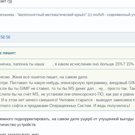
ает?)))
еханика - "малопонятный математический курьёз" (
с
) msAVA - современный уч
:56:56
e пишет:
нечка, лапочка ты наша , в каком исчислении оно больше 15%? 15% 
ясню. Женя всё понятно пишет, на самом деле.
отри. Поставил ты какую-нибудь опенсорсную программку, виндовый GIMP
сли бы ты GIMP не ставил, то ты бы MS денег дал... ну... просто так. Та
слили бы на счёт MS, не установи они опенсорсного ПО, как раз и равн
 И в этом нет ничего смешного! Человек старался - выводил зависимос
ктного софта и продажами Операционных Систем. И ведь получилось!
немного подкорректировать, на самом деле ущерб от упущенной выгоды
личество устройств.
очет захватывать мир