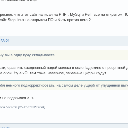
ресное, что этот сайт написан на PHP , MySql и Perl все на открытом ПО
сайт StopLinux на открытом ПО и быть против него ?
:58:21
му вы в одну кучу складываете
ати, сравнить ежедневный надой молока в селе Гадюкино с процентной 
е обои. Ну а чО, там тоже, наверное, забавные цифры будут.
ебя немного подкорректировать, на самом деле ущерб от упущенной вы
м не подавился >_<
ся Lecarde (25-11-10 22:00:44)