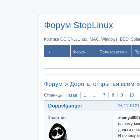
Форум StopLinux
Критика ОС GNU/Linux, MAC, Windows, BSD, Solari
../
Форум
Пользователи
Пр
Форум
»
Дорога, открытая всем
Страницы
Назад
1
…
7
8
9
10
Doppelganger
25-11-10 21
Участник
zhenya0007
вашему мне
деньги пер
И почему в