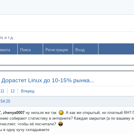
s и т.д.
авила
Поиск
Регистрация
Вход
»
Дорастет Linux до 10-15% рынка...
11
12
Вперед
:54:25
, zhenya0007
ну нельзя же так
А как же открытый, но платный RH? П
нию собирают статистику в интернете? Каждая закрытая (а по вашем
ечисляет, чтобы её посчитали?
ы в одну кучу складываете