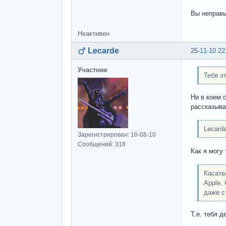
Вы неправы
Неактивен
Lecarde
25-11-10 22
Участник
Тебя э
Ни в коем 
рассказыва
Lecard
Зарегистрирован: 18-08-10
Сообщений: 318
Как я могу
Касате
Apple,
даже с
Т.е. тебя 