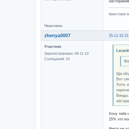
насторажив
Квантовая м
Неактивен
zhenya0007
25-11-10 21
Участник
Lecard
Зарегистрирован: 08-11-10
Сообщений: 33
Же
Ща объ
Вот см
Хотя, е
перечи
Винды.
абстра
Хочу тебя 
15% это ко
Никто не х