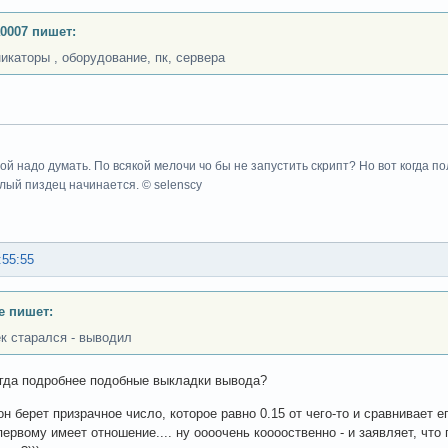
0007 пишет:
икаторы , оборудование, пк, сервера
вой надо думать. По всякой мелочи чо бы не запустить скрипт? Но вот когда 
олый пиздец начинается. © selenscy
:55:55
e пишет:
к старался - выводил
гда подробнее подобные выкладки вывода?
н берет призрачное число, которое равно 0.15 от чего-то и сравнивает е
первому имеет отношение.... ну оооочень кооооственно - и заявляет, что 