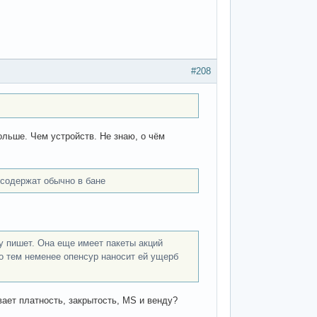
#208
ольше. Чем устройств. Не знаю, о чём
 содержат обычно в бане
у пишет. Она еще имеет пакеты акций
но тем неменее опенсур наносит ей ущерб
вает платность, закрытость, MS и венду?