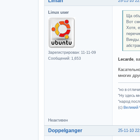
Linfan
25-11-10 22
Linux user
Ща объ
Вот см
Хотя, е
перечи
Винды.
абстра
Зарегистрирован: 11-11-09
Сообщений: 1,653
Lecarde
, в
Касательно
многих дру
"но в отлич
"Ну здесь м
"народ посл
(с)
Великий 
Неактивен
Doppelganger
25-11-10 22