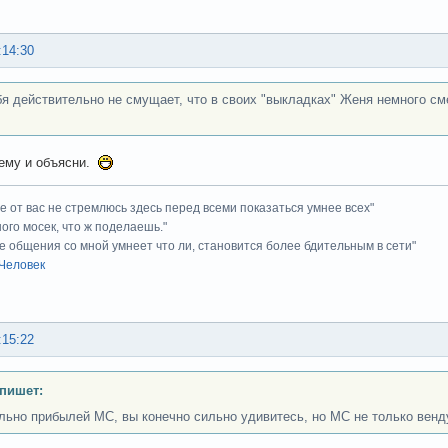
:14:30
ебя действительно не смущает, что в своих "выкладках" Женя немного с
 ему и объясни.
ие от вас не стремлюсь здесь перед всеми показаться умнее всех"
ного мосек, что ж поделаешь."
е общения со мной умнеет что ли, становится более бдительным в сети"
Человек
:15:22
 пишет:
льно прибылей МС, вы конечно сильно удивитесь, но МС не только венд