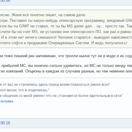
:00:06
ясню. Женя всё понятно пишет, на самом деле.
отри. Поставил ты какую-нибудь опенсорсную программку, виндовый GIMP
сли бы ты GIMP не ставил, то ты бы MS денег дал... ну... просто так. Та
слили бы на счёт MS, не установи они опенсорсного ПО, как раз и равн
 И в этом нет ничего смешного! Человек старался - выводил зависимос
ктного софта и продажами Операционных Систем. И ведь получилось!
ам тоже лишний раз напоминаю, что тролли нынче тут не в моде и их с
 прибылей МС, вы конечно сильно удивитесь, но МС не только венду пиш
гих компаний. Опционы в каждом из случаев разные, но тем неменее оп
ие от вас не стремлюсь здесь перед всеми показаться умнее всех"
ного мосек, что ж поделаешь."
е общения со мной умнеет что ли, становится более бдительным в сети"
Человек
:00:18