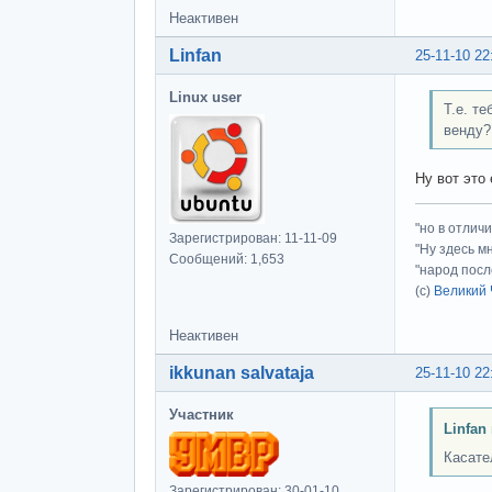
Неактивен
Linfan
25-11-10 22
Linux user
Т.е. т
венду?
Ну вот это
"но в отлич
Зарегистрирован: 11-11-09
"Ну здесь м
Сообщений: 1,653
"народ посл
(с)
Великий 
Неактивен
ikkunan salvataja
25-11-10 22
Участник
Linfan
Касате
Зарегистрирован: 30-01-10