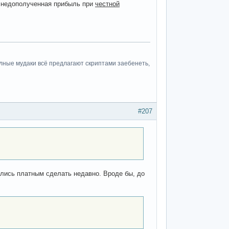
ас недополученная прибыль при
честной
полные мудаки всё предлагают скриптами заебенеть,
#207
ались платным сделать недавно. Вроде бы, до