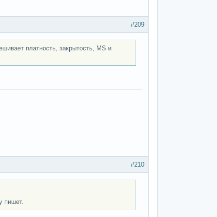
#209
мешивает платность, закрытость, MS и
#210
у пишет.