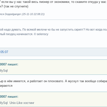
7
если вы у нас такой весь пионер от экономики, то скажите откуда у в
? (так не спугните)
ся Doppelganger (25-11-10 22:08:21)
вой надо думать. По всякой мелочи чо бы не запустить скрипт? Но вот когда 
олый пиздец начинается. © selenscy
:05:07
0007 пишет:
MySql
ыр в нём имеется, и работает он плоховато. А мускул так вообще собир
бираются
0007 пишет:
MySql Unix-Like хостинг