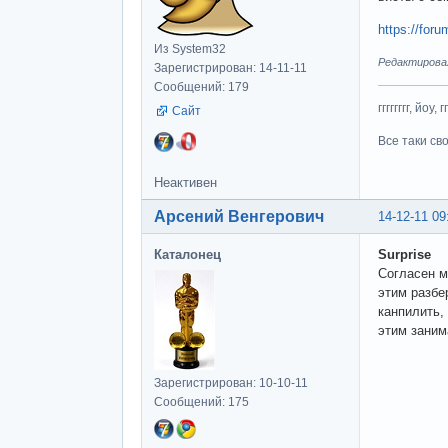
https://for
Из System32
Редактировалс
Зарегистрирован: 14-11-11
Сообщений: 179
гггггггг, йоу, 
Сайт
Все таки св
Неактивен
Арсений Венгерович
14-12-11 09
Каталонец
Surprise
Согласен м
этим разбе
канпилить,
этим заним
Зарегистрирован: 10-10-11
Сообщений: 175