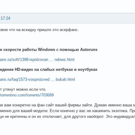
:17:24
ервое что на вскидку пришло это асерфанс.
е скорости работы Windows с помощью Autoruns
rfans.ru/soft/1398-ispolzovan … ndows.html
едение HD-видео на слабых нетбуках и ноутбуках
rfans.ru/faq/1573-vosproizved … bukah.html
т утянут можно если что.
.torrentino.com/torrents/703689
ше вам конкретно на фан сайт вашей фирмы зайти. Думаю именно ваша 
менно для вашей модели. Если конечно у вас не какаянить экзотика. Пр
щи не критичны и он их отключает, для другого наоборот. Это индивидуа