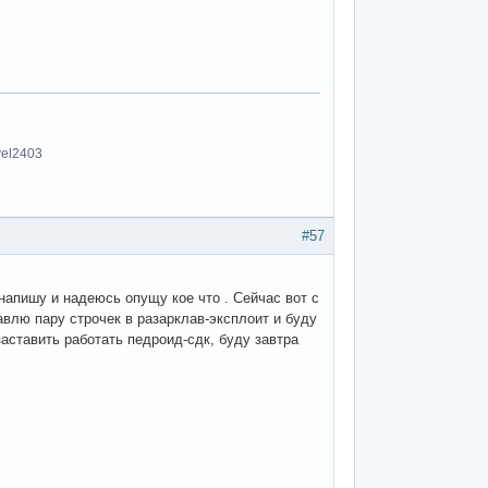
vel2403
#57
 напишу и надеюсь опущу кое что . Сейчас вот с
авлю пару строчек в разарклав-эксплоит и буду
заставить работать педроид-сдк, буду завтра