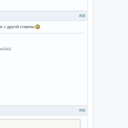
#58
рос с другой стороны
vel2403
#59