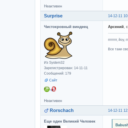
Неактивен
Surprise
14-12-11 10
Чистокровный виндеец
Арсений
, 
гггггггг, йоу, 
Все таки св
Из System32
Зарегистрирован: 14-11-11
Сообщений: 179
Сайт
Неактивен
Rorschach
14-12-11 12
Еще один Великий Человек
Babush