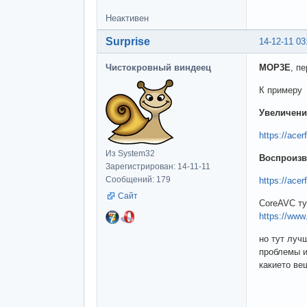
Неактивен
Surprise
14-12-11 03
Чистокровный виндеец
MOP3E
, п
К примеру
Увеличени
https://ace
Из System32
Воспроизв
Зарегистрирован: 14-11-11
Сообщений: 179
https://ace
Сайт
CoreAVC ту
https://www
но тут луч
проблемы и
какието ве