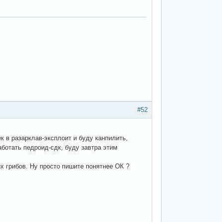
#52
к в разарклав-эксплоит и буду канпилить,
аботать педроид-сдк, буду завтра этим
их грибов. Ну просто пишите понятнее ОК ?