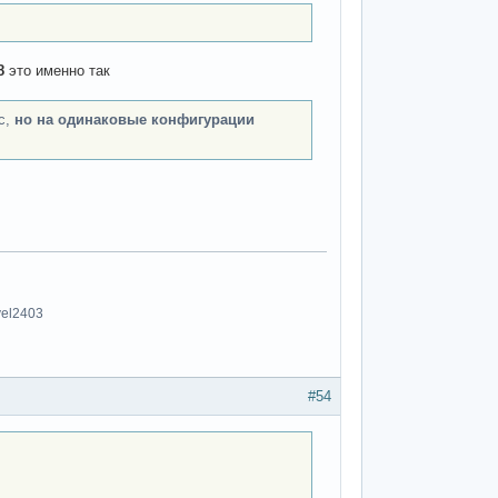
8
это именно так
ос,
но на одинаковые конфигурации
vel2403
#54