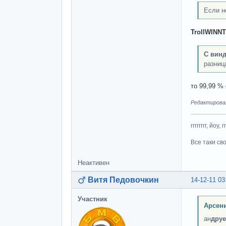
Если н
TrollWINNT
С винд
разница
то 99,99 % 
Редактировалс
гггггггг, йоу, 
Все таки св
Неактивен
Витя Педовочкин
14-12-11 03
Участник
Арсени
ан
дру