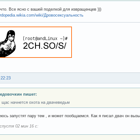
 что. Все ясно с вашей поделкой для извращенцев )))
urdopedia.wikia.com/wiki/Дровосексуальность
:22:23
едовочкин пишет:
, щас начнется охота на двачеведьм
еюсь запустят пару тем , и может пообщаемся. Как я писал двач он вызы
спустя 02 мин 16 с: