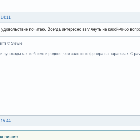
:14:11
с удовольствие почитаю. Всегда интересно взглянуть на какой-либо воп
ггггггг © Stewie
ои луноходы как-то ближе и роднее, чем залетные фраера на паравозах. © pa
:15:44
a пишет: