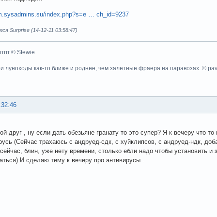
um.sysadmins.su/index.php?s=e … ch_id=9237
я Surprise (14-12-11 03:58:47)
ггггггг © Stewie
ои луноходы как-то ближе и роднее, чем залетные фраера на паравозах. © pa
:32:46
ой друг , ну если дать обезьяне гранату то это супер? Я к вечеру что то
русь (Сейчас трахаюсь с андруед-сдк, с хуйклипсов, с андруед-ндк, доб
 сейчас, блин, уже нету времени, столько ебли надо чтобы установить и 
аться).И сделаю тему к вечеру про антивирусы .