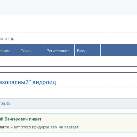
s и т.д.
авила
Поиск
Регистрация
Вход
езопасный" андроид
:05:15
й Венгерович пишет:
ините и вот этого придурка вам не хватает