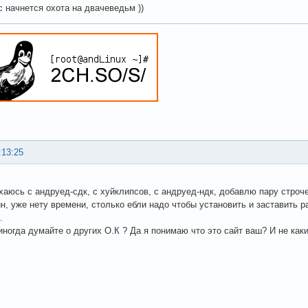
с начнется охота на двачеведьм ))
:13:25
хаюсь с андруед-сдк, с хуйклипсов, с андруед-ндк, добавлю пару строче
ин, уже нету времени, столько ебли надо чтобы установить и заставить р
.
иногда думайте о других О.К ? Да я понимаю что это сайт ваш? И не как