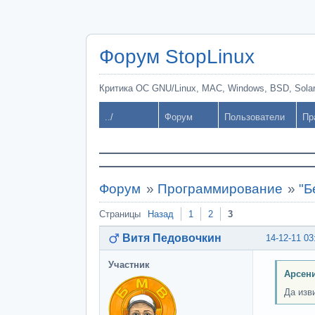
Форум StopLinux
Критика ОС GNU/Linux, MAC, Windows, BSD, Solari
../
Форум
Пользователи
Пр
Форум
»
Программирование
»
"Б
Страницы
Назад
1
2
3
Витя Педовочкин
14-12-11 03
Участник
Арсени
Да изв