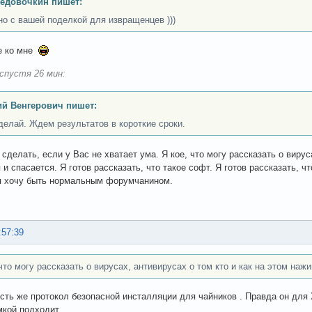
едовочкин пишет:
но с вашей поделкой для извращенцев )))
не ко мне
спустя 26 мин:
й Венгерович пишет:
делай. Ждем результатов в короткие сроки.
 сделать, если у Вас не хватает ума. Я кое, что могу рассказать о вирус
 и спасается. Я готов рассказать, что такое софт. Я готов рассказать, ч
я хочу быть нормальным форумчанином.
:57:39
что могу рассказать о вирусах, антивирусах о том кто и как на этом наж
есть же протокол безопасной инсталляции для чайников . Правда он для
мкой подходит.