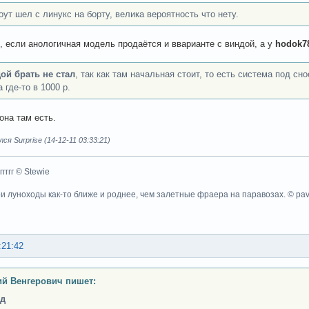
оут шел с линукс на борту, велика вероятность что нету.
, если анологичная модель продаётся и вварианте с виндой, а у
hodok7
ой брать не стал
, так как там начальная стоит, то есть система под сн
 где-то в 1000 р.
она там есть.
я Surprise (14-12-11 03:33:21)
ггггггг © Stewie
ои луноходы как-то ближе и роднее, чем залетные фраера на паравозах. © pa
:21:42
й Венгерович пишет:
ед