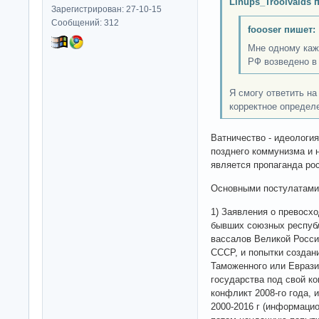
Linups_Troolvalds 
Зарегистрирован: 27-10-15
Сообщений: 312
foooser пишет:
Мне одному каже
РФ возведено в 
Я смогу ответить на
корректное определе
Ватничество - идеология
позднего коммунизма и 
является пропаганда ро
Основными постулатами
1) Заявления о превосхо
бывших союзных республ
вассалов Великой Росси
СССР, и попытки создани
Таможенного или Еврази
государства под свой ко
конфликт 2008-го года,
2000-2016 г (информаци