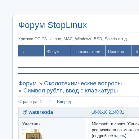
Форум StopLinux
Критика ОС GNU/Linux, MAC, Windows, BSD, Solaris и т.д.
../
Форум
Пользователи
Правила
По
Форум
»
Околотехнические вопросы
»
Символ рубля, ввод с клавиатуры
Страницы
1
2
Вперед
watersoda
18-01-16 21:40:31
Участник
Microsoft в своих "Окнах
реализовала возможност
(подробнее
здесь
).