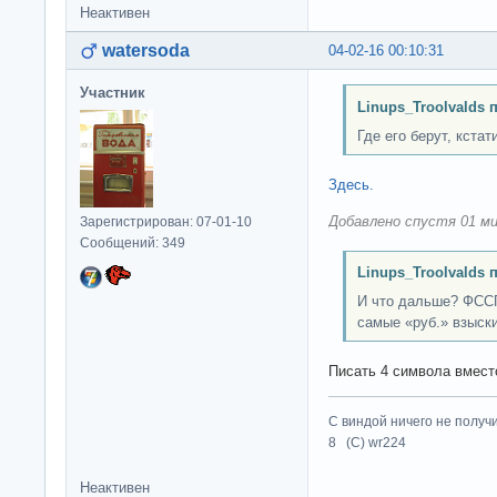
Неактивен
watersoda
04-02-16 00:10:31
Участник
Linups_Troolvalds 
Где его берут, кстат
Здесь.
Добавлено спустя 01 ми
Зарегистрирован: 07-01-10
Сообщений: 349
Linups_Troolvalds 
И что дальше? ФССП
самые «руб.» взыски
Писать 4 символа вместо
С виндой ничего не получ
8 (C) wr224
Неактивен