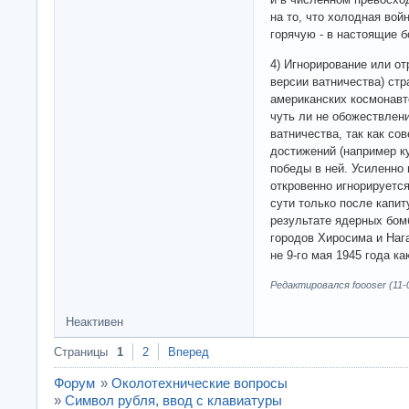
на то, что холодная вой
горячую - в настоящие б
4) Игнорирование или о
версии ватничества) стр
американских космонавто
чуть ли не обожествлени
ватничества, так как со
достижений (например к
победы в ней. Усиленно 
откровенно игнорируется
сути только после капи
результате ядерных бом
городов Хиросима и Нага
не 9-го мая 1945 года ка
Редактировался foooser (11-0
Неактивен
Страницы
1
2
Вперед
Форум
»
Околотехнические вопросы
»
Символ рубля, ввод с клавиатуры