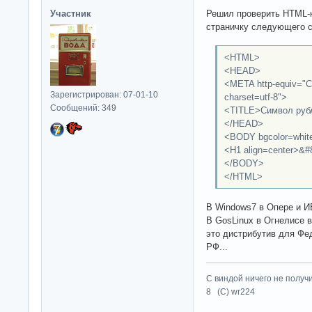
Участник
Решил проверить HTML-к
страничку следующего 
<HTML>
<HEAD>
<META http-equiv="Co
Зарегистрирован: 07-01-10
charset=utf-8">
Сообщений: 349
<TITLE>Символ руб
</HEAD>
<BODY bgcolor=white
<H1 align=center>&#
</BODY>
</HTML>
В Windows7 в Опере и И
В GosLinux в Огнелисе 
это дистрибутив для Ф
РФ...
С виндой ничего не получ
8 (C) wr224