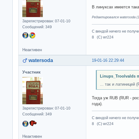
В линуксах имеется так
Редактировался watersoda (1
Зарегистрирован: 07-01-10
Сообщений: 349
С виндой ничего не получ
8 (C) wr224
Неактивен
watersoda
19-01-16 22:29:44
Участник
Linups_Troolvalds 
... так и латиницей (
Тогда уж RUB (RUR - ро
года).
Зарегистрирован: 07-01-10
Сообщений: 349
С виндой ничего не получ
8 (C) wr224
Неактивен