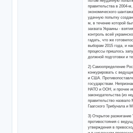
потом неудачную попытк
правительства в 2004-м
экономического шантажа,
удачную попытку создан
м, в течение которой бы
захвата Украины - взят
контроль всей украинск
гадать, что же готовил
выборам 2015 года, и на
процессы пришлось запу
должной подготовки и те
2) Самоопределение Рос
конкурировать с ведущи
и США. Противопоставл
государствам. Непризна
НАТО и ООН, и прочее и
законодательства (из не
правительство назвало
Гаагского Трибунала и 
3) Открытое разжигание
противостояния с ведущ
утверждения в превосхо
и в численном превосхо