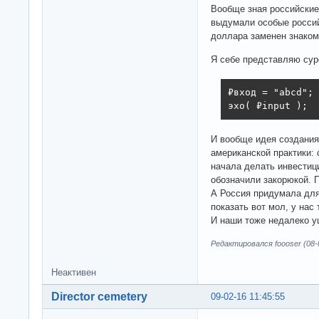
Вообще зная российские
выдумали особые россий
доллара заменен знаком
Я себе представляю сур
₽вход = "abcd";

эхо( ₽input );
И вообще идея создания
американской практики: 
начала делать инвестиц
обозначили закорюкой. 
А Россия придумала для
показать вот мол, у нас 
И наши тоже недалеко у
Редактировался foooser (08-0
Неактивен
Director cemetery
09-02-16 11:45:55