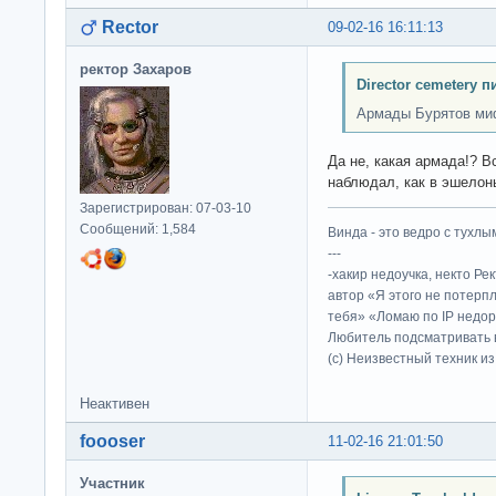
Rector
09-02-16 16:11:13
ректор Захаров
Director cemetery п
Армады Бурятов ми
Да не, какая армада!? Вс
наблюдал, как в эшелоны
Зарегистрирован: 07-03-10
Сообщений: 1,584
Винда - это ведро с тухлым
---
-хакир недоучка, некто Ре
автор «Я этого не потерп
тебя» «Ломаю по IP недор
Любитель подсматривать в
(c) Неизвестный техник и
Неактивен
foooser
11-02-16 21:01:50
Участник