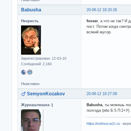
Babusha
20-08-12 18:20:26
Нехристь
fooser
, а что не так? И
пост. Потом когда смотр
всякий мусор.
Зарегистрирован: 12-03-10
Сообщений: 2,160
Неактивен
SemyonKozakov
20-08-12 18:27:09
Журнашлюшка :)
Babusha
, ты можешь по
полгода (ибо Б:5 П:2+У).
https://nolinux.w2c.ru
- мор