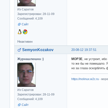
Из Саратов
Зарегистрирован: 28-11-09
Сообщений: 4,109
Сайт
Неактивен
SemyonKozakov
20-08-12 19:37:51
Журнашлюшка :)
MOP3E
, не устроит, иб
то же бы не помешало. Я
но за глаза оскорблять 
https://nolinux.w2c.ru
- мор
Из Саратов
Зарегистрирован: 28-11-09
Сообщений: 4,109
Сайт