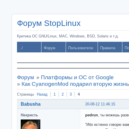
Форум StopLinux
Критика ОС GNU/Linux, MAC, Windows, BSD, Solaris и т.д.
../
Форум
Пользователи
Правила
По
Форум
»
Платформы и ОС от Google
»
Как CyanogenMod подарил вторую жизнь
Страницы
Назад
1
2
3
4
Babusha
20-08-12 11:46:15
Нехристь
pedrun
, ты можешь разв
“Ибо истинно говорю вам