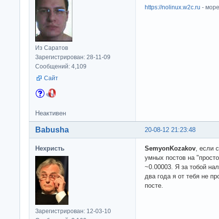
https://nolinux.w2c.ru
- мор
Из Саратов
Зарегистрирован: 28-11-09
Сообщений: 4,109
Сайт
Неактивен
Babusha
20-08-12 21:23:48
Нехристь
SemyonKozakov
, если 
умных постов на "просто
~0.00003. Я за тобой на
два года я от тебя не п
посте.
Зарегистрирован: 12-03-10