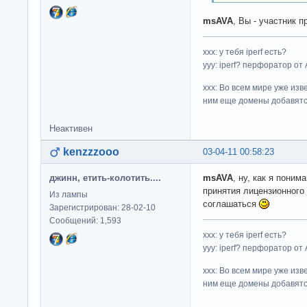
msAVA
, Вы - участник 
ххх: у тебя iperf есть?
yyy: iperf? перфоратор от
xxx: Во всем мире уже изв
ним еще домены добавятс
Неактивен
kenzzzooo
03-04-11 00:58:23
джинн, етить-колотить....
msAVA
, ну, как я поним
принятия лицензионного 
Из лампы
соглашаться
Зарегистрирован: 28-02-10
Сообщений: 1,593
ххх: у тебя iperf есть?
yyy: iperf? перфоратор от
xxx: Во всем мире уже изв
ним еще домены добавятс