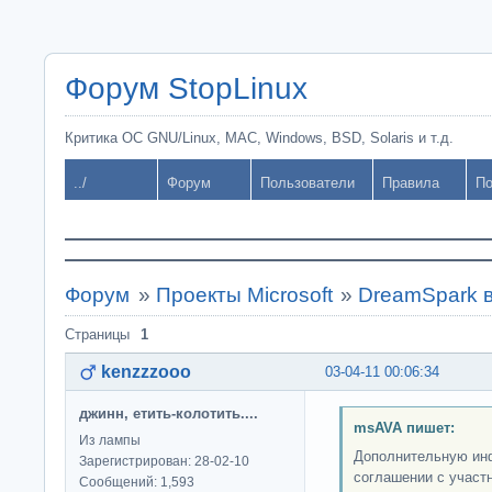
Форум StopLinux
Критика ОС GNU/Linux, MAC, Windows, BSD, Solaris и т.д.
../
Форум
Пользователи
Правила
По
Форум
»
Проекты Microsoft
»
DreamSpark 
Страницы
1
kenzzzooo
03-04-11 00:06:34
джинн, етить-колотить....
msAVA пишет:
Из лампы
Дополнительную ин
Зарегистрирован: 28-02-10
соглашении с участ
Сообщений: 1,593