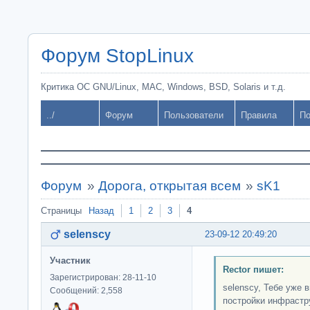
Форум StopLinux
Критика ОС GNU/Linux, MAC, Windows, BSD, Solaris и т.д.
../
Форум
Пользователи
Правила
По
Форум
»
Дорога, открытая всем
»
sK1
Страницы
Назад
1
2
3
4
selenscy
23-09-12 20:49:20
Участник
Rector пишет:
Зарегистрирован: 28-11-10
selenscy, Тебе уже 
Сообщений: 2,558
постройки инфрастру