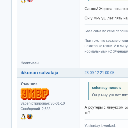
Слышь! Жертва локалхо
Он у мну уш лет пять н
База сама по себе сплошно
При том, что свежие очев
некоторые глюки. А в лину
нормальными (c) Журна
Неактивен
ikkunan salvataja
23-09-12 21:00:05
Участник
selenscy пишет:
Он у мну уш лет пят
Зарегистрирован: 30-01-10
А роутеры с линуксом Б
Сообщений: 2,688
то?
Yesterday it worked.