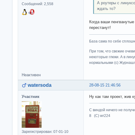
А роутеры с линукс
Сообщений: 2,558
ждать то?
Когда ваши пенгванутые
перестанут!
База сама по себе сплошно
При том, что свежие очев
некоторые глюки. А в лину
нормальными (c) Журна
Неактивен
watersoda
28-08-15 21:46:56
Участник
Ну как там проект, жив 
С виндой ничего не получ
8 (C) wr224
Зарегистрирован: 07-01-10