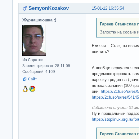
SemyonKozakov
15-01-12 16:35:54
Журнашлюшка :)
Гареев Станислав 
Запостю на сосаче и
Бляяяя... Стас, ты своим
осилить?
Из Саратов
Зарегистрирован: 28-11-09
А вообще вернулся я сю
Сообщений: 4,109
продемонстрировать вам
Сайт
парочку тредов на Двач
потока сознания (100 гр
они:
https://2ch.so/s/res
https://2ch.so/s/res/5414
Добавлено спустя 01 ми
Ну и прощальный подар
https://stoplinux.org.ru/
Гареев Станислав 