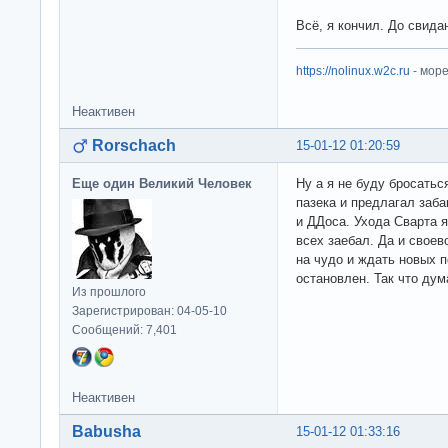
Всё, я кончил. До свида
https://nolinux.w2c.ru
- мор
Неактивен
Rorschach
15-01-12 01:20:59
Еще один Великий Человек
Ну а я не буду бросать
пазека и предлагал заба
и ДДоса. Ухода Сварта я
всех заебал. Да и своев
на чудо и ждать новых п
остановлен. Так что дум
Из прошлого
Зарегистрирован: 04-05-10
Сообщений: 7,401
Неактивен
Babusha
15-01-12 01:33:16