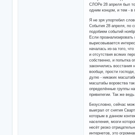
СЛОРе 28 апреля был точ
одним концом, и тем - в
Я не зря упортебил сло
События 28 апреля, по 
подобием событий ноября
Если проанализировать 
вырисовывается интерес
началась из-за того, чт
и отсутствия всяких пер
собственно, и попытка о
закончились восстания 
вообще, прости господи
дулю - никаких масштаб
масштабы воровства так
определённые группы н
привилегии. Так же ведь
Безусловно, сейчас можн
выиграл от снятия Сварт
которым в данном контек
населения, мозги которой
несёт резко отрицательн
интернетов, это огромна