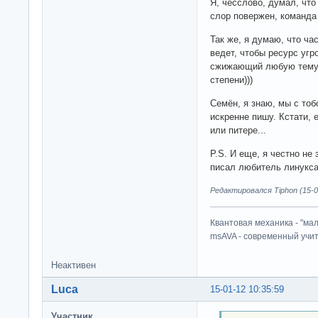
Я, чесслово, думал, что 
слор повержен, команда
Так же, я думаю, что ча
ведет, чтобы ресурс угр
сжижающий любую тему))
степени)))
Семён, я знаю, мы с тоб
искренне пишу. Кстати,
или питере...
P.S. И еще, я честно не
писал любитель линукса
Редактировался Tiphon (15-0
Квантовая механика - "ма
msAVA - современный учит
Неактивен
Luca
15-01-12 10:35:59
Участник