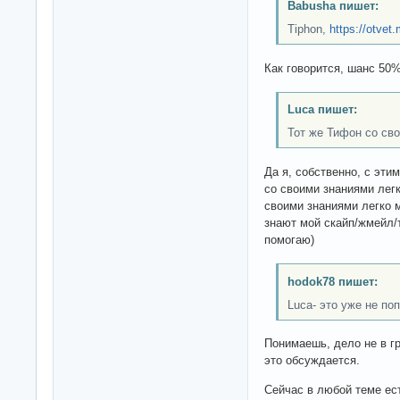
Babusha пишет:
Tiphon,
https://otvet.
Как говорится, шанс 50%.
Luca пишет:
Тот же Тифон со св
Да я, собственно, с эти
со своими знаниями легк
своими знаниями легко м
знают мой скайп/жмейл/т
помогаю)
hodok78 пишет:
Luca- это уже не по
Понимаешь, дело не в г
это обсуждается.
Сейчас в любой теме ес