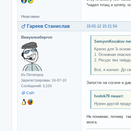
*надел плащ и шляпу, о
Неактивен
Гареев Станислав
15-01-12 15:21:54
Вижуалкибергоп
SemyonKozakov пи
Кратко для Ъ основ
1. Основная опаснос
2. Ресурс без твёрд
Всё, я кончил. До с
Из Пятигорск
Зарегистрирован: 24-07-10
Запостю на сосаче и дам
Сообщений: 3,103
Сайт
hodok78 пишет:
Нужен другой проду
Не понимаю, почему так
мозга.