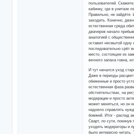
пользователей. Скажите
кабинку, где в унитазе л
Правильно, не зайдёте.
заходить. Конечно, дваче
естественная среда обит
двачеров начало прибыв
аналогией с общественн
оставил несмытой одну к
последовательно срёт во
место, состоящее из зам
вечного запаха говна, к
И тут начался уход стар
Даже в периоды расцвет
обиженные и просто уста
естественная фаза разви
обстоятельствах, на рес
модерации и просто акти
может меняться, но он е
надоело справлять нужду
бомжей. Итог - распад а
Сварт, по сути, покинув
уходить модераторы и п
было интересно читать. 