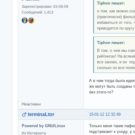
Tiphon пишет:
Зарегистрирован: 03-09-09
о том, как можно с
Сообщений: 1,413
(практически) фильт
избавиться от того,
приводятся по кругу 
Tiphon пишет:
В том, о чем мы гов
рейтингах! На всяки
все заново, и он по
сколько он все понял
А в чем тогда была иде
же могут быть созданы т
без этого-то?
Неактивен
terminaLtor
15-01-12 12:32:49
Powered by GNU/Linux
Только меня такие пафо
подстрекают к уходу, у 
Из Интернета