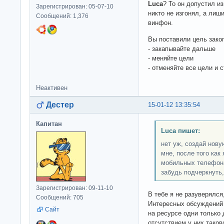
Luca
? То он допустил из
Зарегистрирован: 05-07-10
никто не изгонял, а лиш
Сообщений: 1,376
винфон.
Вы поставили цель закоп
- закапывайте дальше
- меняйте цели
- отменяйте все цели и
Неактивен
Дестер
15-01-12 13:35:54
Капитан
Luca пишет:
нет уж, создай нову
мне, после того как 
мобильных телефона
забудь подчеркнуть,
Зарегистрирован: 09-11-10
В тебе я не разуверялся
Сообщений: 705
Интересных обсуждений 
Сайт
на ресурсе одни только 
отсутствием у них таков