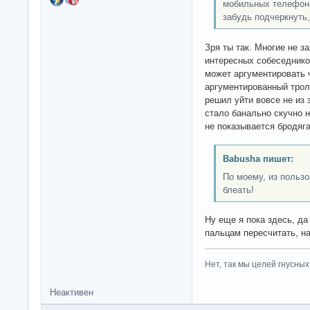
мобильных телефона
забудь подчеркнуть,
Зря ты так. Многие не з
интересных собеседнико
может аргументировать ч
аргументированный трол
решил уйти вовсе не из з
стало банально скучно н
не показывается бродяга
Babusha пишет:
По моему, из польз
блеать!
Ну еще я пока здесь, да
пальцам пересчитать, 
Нет, так мы целей гнусных 
Неактивен