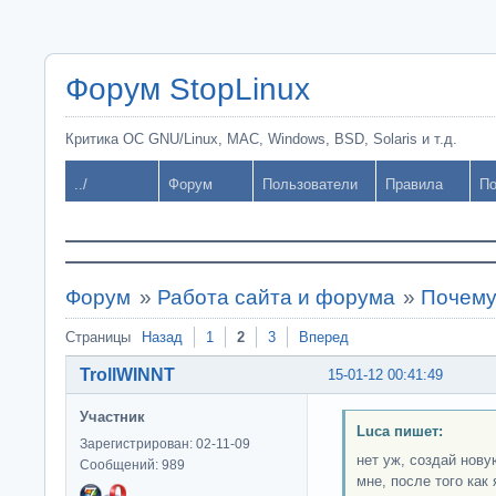
Форум StopLinux
Критика ОС GNU/Linux, MAC, Windows, BSD, Solaris и т.д.
../
Форум
Пользователи
Правила
По
Форум
»
Работа сайта и форума
»
Почему
Страницы
Назад
1
2
3
Вперед
TrollWINNT
15-01-12 00:41:49
Участник
Luca пишет:
Зарегистрирован: 02-11-09
нет уж, создай нову
Сообщений: 989
мне, после того как 