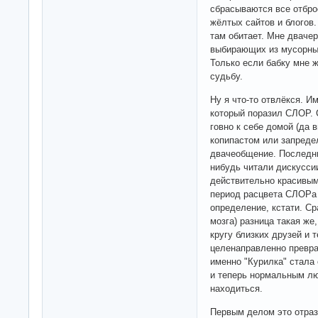
сбрасываются все отбро
жёлтых сайтов и блогов.
там обитает. Мне дваче
выбирающих из мусорных
Только если бабку мне ж
судьбу.
Ну я что-то отвлёкся. И
который поразил СЛОР. 
говно к себе домой (да
копипастом или запредел
двачеобщение. Последни
нибудь читали дискусси
действительно красивым
период расцвета СЛОРа 
определение, кстати. Сра
мозга) разница такая ж
кругу близких друзей и 
целенаправленно преврат
именно "Курилка" стала
и теперь нормальным лю
находиться.
Первым делом это отра