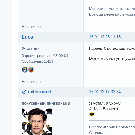
Мое имхо - мое и только м
Все сказанное мной может
Неактивен
Luca
15-01-12 23:11:15
Участник
Гареев Станислав
, тож
Зарегистрирован: 03-09-09
Все кто хотел уйти ушли
Сообщений: 1,413
Неактивен
exlinuxoid
16-01-12 17:32:34
покусанный пингвинами
Я устал, я ухожу..
©Царь Бориска
В репозитории Debian те
Столлмана.