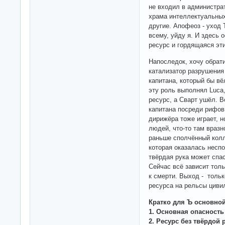
не входил в администра
храма интеллектуальных
другие. Апофеоз - уход 
всему, уйду я. И здесь 
ресурс и гордящаяся эт
Напоследок, хочу обрат
катализатор разрушения 
капитана, который бы в
эту роль выполнял Luca,
ресурс, а Сварт ушёл. В
капитана посреди рифов.
дирижёра тоже играет, но
людей, что-то там враз
раньше сполчённый колл
которая оказалась несп
твёрдая рука может спас
Сейчас всё зависит тол
к смерти. Выход - тольк
ресурса на рельсы циви
Кратко для Ъ основной
1. Основная опасность
2. Ресурс без твёрдой 