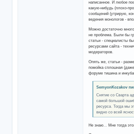
написанное. И любое по
какую-нибудь (плохо-про
сообщений (утрирую, кон
ведения монологов - вп
Можно достаточно много
не проблема. Были бы г
статьи - специалисты бы
ресурсами сайта - техн
модераторов.
Опять же, статьи - разм
помойка сплошная (даже
форуме тишина и инкуба
SemyonKozakov пи
Снятие со Сварта а
самой большой ошиб
ресурса. Тогда мы э
видно со всей яснос
Не знаю... Мне тогда эт