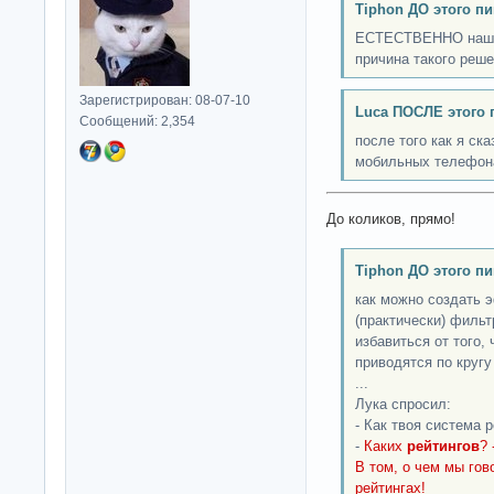
Tiphon ДО этого пи
ЕСТЕСТВЕННО наш с
причина такого реше
Зарегистрирован: 08-07-10
Luca ПОСЛЕ этого 
Сообщений: 2,354
после того как я ск
мобильных телефона
До коликов, прямо!
Tiphon ДО этого пи
как можно создать 
(практически) фильт
избавиться от того,
приводятся по кругу 
...
Лука спросил:
- Как твоя система 
-
Каких
рейтингов
? 
В том, о чем мы го
рейтингах!