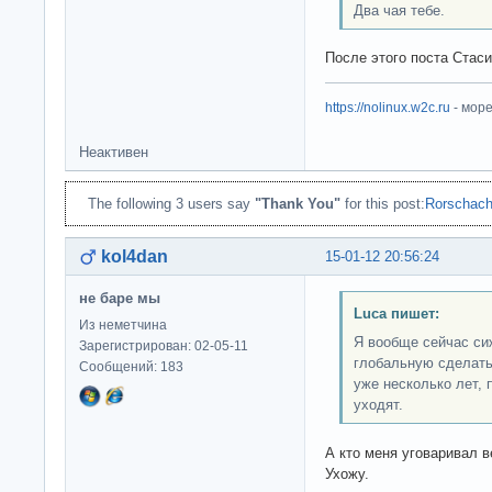
Два чая тебе.
После этого поста Стаси
https://nolinux.w2c.ru
- мор
Неактивен
The following 3 users say
"Thank You"
for this post:
Rorschac
kol4dan
15-01-12 20:56:24
не баре мы
Luca пишет:
Из неметчина
Я вообще сейчас си
Зарегистрирован: 02-05-11
глобальную сделать,
Сообщений: 183
уже несколько лет, 
уходят.
А кто меня уговаривал 
Ухожу.