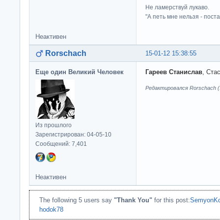
Не ламерствуй лукаво.
"А петь мне нельзя - пост
Неактивен
Rorschach
15-01-12 15:38:55
Еще один Великий Человек
Гареев Станислав
, Ста
Редактировался Rorschach (1
Из прошлого
Зарегистрирован: 04-05-10
Сообщений: 7,401
Неактивен
The following 5 users say
"Thank You"
for this post:
SemyonKo
hodok78