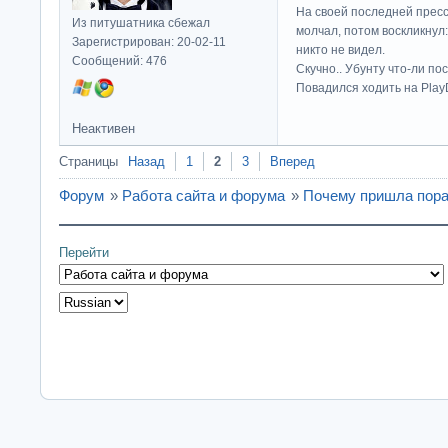
На своей последней прес
Из питушатника сбежал
молчал, потом воскликнул:
Зарегистрирован: 20-02-11
никто не видел.
Сообщений: 476
Скучно.. Убунту что-ли по
Повадился ходить на Play
Неактивен
Страницы
Назад
1
2
3
Вперед
Форум
»
Работа сайта и форума
»
Почему пришла пора
Перейти