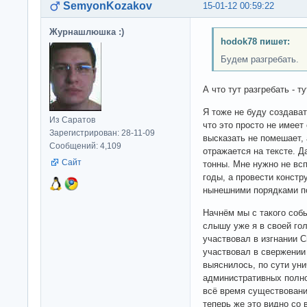
SemyonKozakov
15-01-12 00:59:22
Журнашлюшка :)
hodok78 пишет:
Будем разгребать.
А что тут разгребать - т
Я тоже не буду создава
Из Саратов
что это просто не имеет
Зарегистрирован: 28-11-09
высказать не помешает, 
Сообщений: 4,109
отражается на тексте. Д
Сайт
тонны. Мне нужно не вс
годы, а провести констр
нынешними порядками по
Начнём мы с такого событ
слышу уже я в своей гол
участвовал в изгнании С
участвовал в свержении
выяснилось, по сути ун
административных полн
всё время существования
теперь же это видно со 