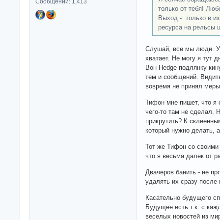
Сообщений: 1,413
только от тебя! Люб
Выход - только в из
ресурса на рельсы 
Слушай, все мы люди. У
хватает. Не могу я тут д
Вон Hedge подлянку кин
тем и сообщений. Видите
вовремя не принял меры
Тифон мне пишет, что я 
чего-то там не сделал. 
прикрутить? К склеенны
который нужно делать, а
Тот же Тифон со своими 
что я весьма далек от ра
Двачеров банить - не пр
удалять их сразу после
Касательно будущего сп
Будущее есть т.к. с ка
веселых новостей из мир