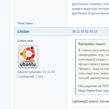
Для Director-cemetery
: По
комментарии буду игнорир
Для Rector
: В дальнейшем
Неактивен
Linfan
26-11-10 01:40:14
Linux user
Кантрабас пишет:
В списке рассылки р
обнародован код, п
socketpair() создат
процессорного врем
Процесс, будучи за
Зарегистрирован: 11-11-09
пользователя, може
Сообщений: 1,653
полной неработоспо
Обсуждение на ЛОР
https://www.linux.org
Lightweight аналог Касп