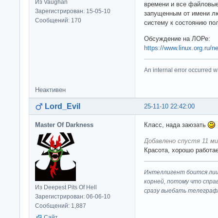
Из Vaughan
времени и все файловые
Зарегистрирован: 15-05-10
запущенным от имени лю
Сообщений: 170
систему к состоянию по
Обсуждение на ЛОРе:
https://www.linux.org.ru/
An internal error occurred w
Неактивен
Lord_Evil
25-11-10 22:42:00
Master Of Darkness
Класс, нада заюзать
Добавлено спустя 11 ми
Красота, хорошо работае
Интеллигент боится лиш
корней, потому что спра
Из Deepest Pits Of Hell
сразу выeбaть телеграф
Зарегистрирован: 06-06-10
Сообщений: 1,887
Сайт