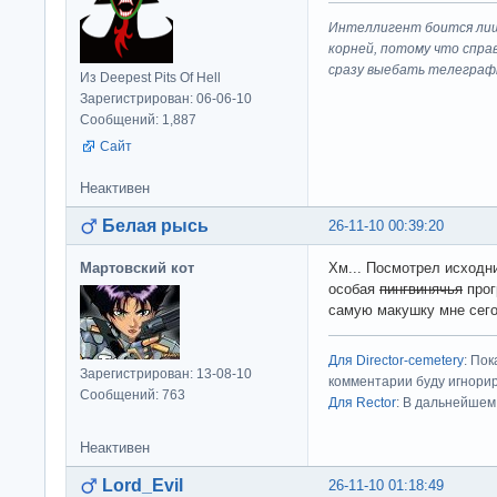
Интеллигент боится лиш
корней, потому что спра
сразу выeбaть телеграф
Из Deepest Pits Of Hell
Зарегистрирован: 06-06-10
Сообщений: 1,887
Сайт
Неактивен
Белая рысь
26-11-10 00:39:20
Мартовский кот
Хм... Посмотрел исходни
особая
пингвинячья
прог
самую макушку мне сего
Для Director-cemetery
: По
Зарегистрирован: 13-08-10
комментарии буду игнорир
Сообщений: 763
Для Rector
: В дальнейшем
Неактивен
Lord_Evil
26-11-10 01:18:49