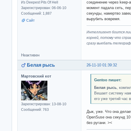
соединение через keep-al
Из Deepest Pits Of Hell
момент падала сеть, пе
Зарегистрирован: 06-06-10
секунды, намертво заве
Сообщений: 1,887
вырубить вовремя.
Сайт
Интеллигент боится лиш
корней, потому что спра
сразу выeбaть телеграф
Неактивен
Белая рысь
26-11-10 01:39:32
Мартовский кот
Gentoo пишет:
Белая рысь
, компи
Вешает систему нам
его уже третий час в
Зарегистрирован: 13-08-10
Сообщений: 763
Дык, уже. Что она делае
OpenSuse она секунд 10
без ругани. ><