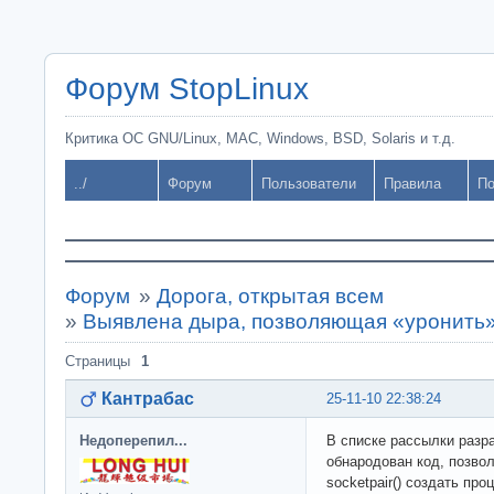
Форум StopLinux
Критика ОС GNU/Linux, MAC, Windows, BSD, Solaris и т.д.
../
Форум
Пользователи
Правила
По
Форум
»
Дорога, открытая всем
»
Выявлена дыра, позволяющая «уронить»
Страницы
1
Кантрабас
25-11-10 22:38:24
Недоперепил...
В списке рассылки разра
обнародован код, позво
socketpair() создать пр