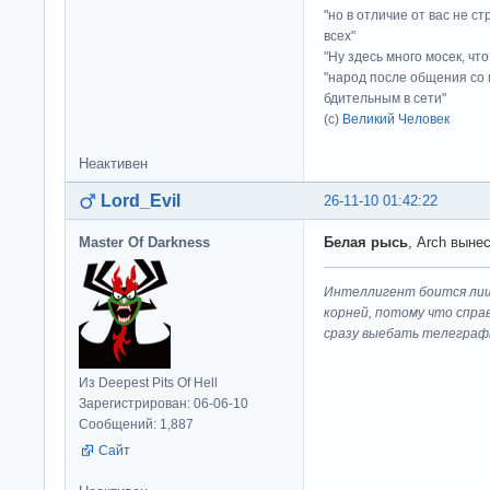
"но в отличие от вас не с
всех"
"Ну здесь много мосек, чт
"народ после общения со 
бдительным в сети"
(с)
Великий Человек
Неактивен
Lord_Evil
26-11-10 01:42:22
Master Of Darkness
Белая рысь
, Arch выне
Интеллигент боится лиш
корней, потому что спра
сразу выeбaть телеграф
Из Deepest Pits Of Hell
Зарегистрирован: 06-06-10
Сообщений: 1,887
Сайт