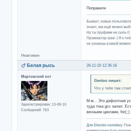
Поправили
Бывает, новые пользовате
знают, как ещё можно выйт
Ну ты пруфами не сыпь ©
Провокатор хуев -) Я к те
не узнаешь в какой момент
Неактивен
Белая рысь
26-11-10 12:36:16
Мартовский кот
Gentoo пишет:
Что у тебя там стои
М-м... Это дефолтная ус
Зарегистрирован: 13-08-10
туда тока gcc залил. Ес
Сообщений: 763
вечными циклами, for(;;
Для Director-cemetery
: По
комментарии буду игнорир