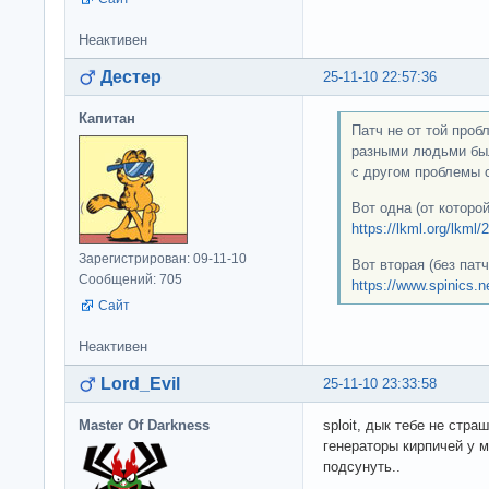
Неактивен
Дестер
25-11-10 22:57:36
Капитан
Патч не от той про
разными людьми был
с другом проблемы с 
Вот одна (от которой
https://lkml.org/lkml
Зарегистрирован: 09-11-10
Вот вторая (без патч
Сообщений: 705
https://www.spinics.n
Сайт
Неактивен
Lord_Evil
25-11-10 23:33:58
Master Of Darkness
sploit, дык тебе не стра
генераторы кирпичей у 
подсунуть..