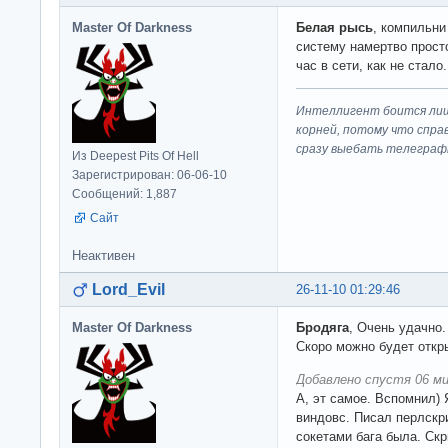
Master Of Darkness
Белая рысь
, компильни
систему намертво просто
час в сети, как не стало.
Интеллигент боится лиш
корней, потому что спра
сразу выeбaть телеграф
Из Deepest Pits Of Hell
Зарегистрирован: 06-06-10
Сообщений: 1,887
Сайт
Неактивен
Lord_Evil
26-11-10 01:29:46
Master Of Darkness
Бродяга
, Очень удачно.
Скоро можно будет откр
Добавлено спустя 06 ми
А, эт самое. Вспомнил)
виндовс. Писал перлскри
сокетами бага была. Ск