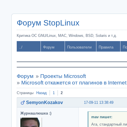
Форум StopLinux
Критика ОС GNU/Linux, MAC, Windows, BSD, Solaris и т.д.
../
Форум
Пользователи
Правила
По
Форум
»
Проекты Microsoft
»
Microsoft откажется от плагинов в Internet
Страницы
Назад
1
2
SemyonKozakov
17-09-11 13:38:49
Журнашлюшка :)
mav пишет:
Ага, стандартный ли