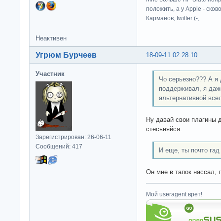
положить, а у Apple - ско
Карманов, twitter (-;
Неактивен
Угрюм Бурчеев
18-09-11 02:28:10
Участник
Чо серьезно??? А я 
поддерживал, я даже
альтернативной всел
Ну давай свои плагины д
стесьняйся.
Зарегистрирован: 26-06-11
Сообщений: 417
И еще, ты почто гад
Он мне в тапок нассал,
Мой useragent врет!