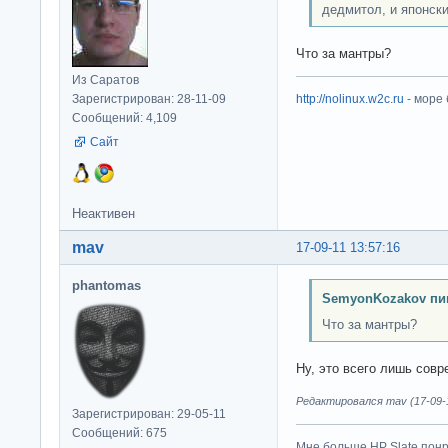
дедмитол, и японск
Что за мантры?
Из Саратов
Зарегистрирован: 28-11-09
http://nolinux.w2c.ru
- море
Сообщений: 4,109
Сайт
Неактивен
mav
17-09-11 13:57:16
phantomas
SemyonKozakov пи
Что за мантры?
Ну, это всего лишь со
Редактировался mav (17-09-1
Зарегистрирован: 29-05-11
Сообщений: 675
Мне больше HP Slate понр