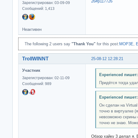
26#p117726
Зарегистрирован: 03-09-09
Сообщений: 1,413
Неактивен
The following 2 users say
"Thank You"
for this post:
MOP3E
,
E
TrollWINNT
25-08-12 12:28:21
Участник
Experienced пишет:
Зарегистрирован: 02-11-09
Придётся тогда удал
Сообщений: 989
Experienced пишет:
Он сделан на Virtua
точно в виртуалке (
невозможно скрины 
точно не знаю. Може
Обзор хайку 3 делал я. 