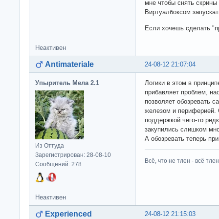
мне чтобы снять скрины
Виртуалбоксом запускат
Если хочешь сделать "п
Неактивен
Antimateriale
24-08-12 21:07:04
Упыритель Мела 2.1
Логики в этом в принцип
прибавляет проблем, нао
позволяет обозревать са
железом и периферией. О
поддержкой чего-то редк
закупились слишком мно
А обозревать теперь при
Из Оттуда
Зарегистрирован: 28-08-10
Всё, что не тлен - всё тлен
Сообщений: 278
Неактивен
Experienced
24-08-12 21:15:03