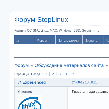
Форум StopLinux
Критика ОС GNU/Linux, MAC, Windows, BSD, Solaris и т.д.
../
Форум
Пользователи
Правила
По
Форум
»
Обсуждение материалов сайта
Страницы
Назад
1
2
3
4
5
Experienced
24-08-12 18:58:23
Участник
Придётся тогда удалить 