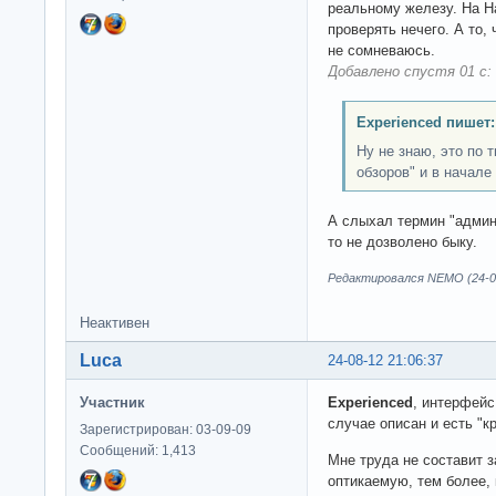
реальному железу. На H
проверять нечего. А то,
не сомневаюсь.
Добавлено спустя 01 с:
Experienced пишет:
Ну не знаю, это по 
обзоров" и в начале 
А слыхал термин "админ
то не дозволено быку.
Редактировался NEMO (24-08
Неактивен
Luca
24-08-12 21:06:37
Участник
Experienced
, интерфейс
случае описан и есть "
Зарегистрирован: 03-09-09
Сообщений: 1,413
Мне труда не составит 
оптикаемую, тем более, 