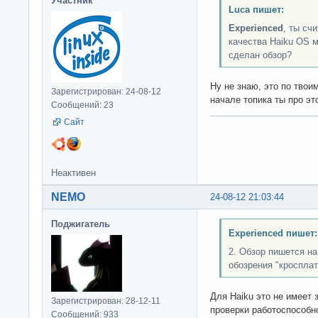
Участник
Luca пишет:
Experienced
, ты сч
качества Haiku OS м
сделан обзор?
Ну не знаю, это по твои
Зарегистрирован: 24-08-12
начале топика ты про это
Сообщений: 23
Сайт
Неактивен
NEMO
24-08-12 21:03:44
Поджигатель
Experienced пишет:
2. Обзор пишется н
обозрения "кроспла
Для Haiku это не имеет 
Зарегистрирован: 28-12-11
проверки работоспособн
Сообщений: 933