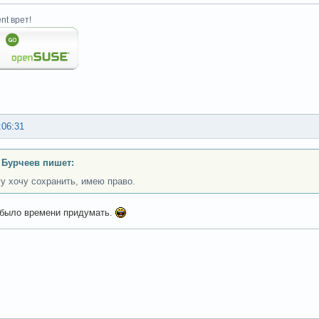
nt врет!
:06:31
 Бурчеев пишет:
гу хочу сохранить, имею право.
 было времени придумать.