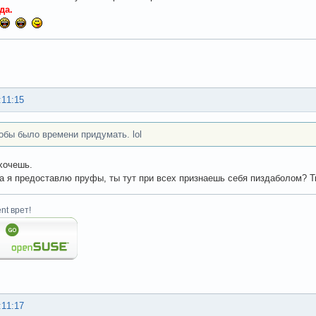
да.
:11:15
тобы было времени придумать. lol
хочешь.
да я предоставлю пруфы, ты тут при всех признаешь себя пиздаболом? Т
nt врет!
:11:17