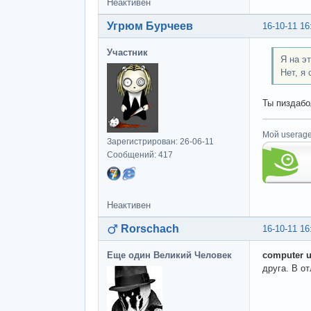
Неактивен
Угрюм Бурчеев
16-10-11 16
Участник
Я на э
Нет, я 
Ты пиздабо
Мой userage
Зарегистрирован: 26-06-11
Сообщений: 417
Неактивен
Rorschach
16-10-11 16
Еще один Великий Человек
computer u
друга. В от