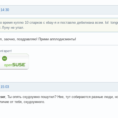
:14:30
то время куплю 10 спарков с ebay-я и поставлю дебилиана всем. lol tong
с Луну не упал.
л, заочно, поздравляю! Прими апплодисменты!
nt врет!
:15:03
ser
, Ты опять скудоумно пошутил? Нее, тут собираются разные люди, но
личие от тебя, скудоумного.