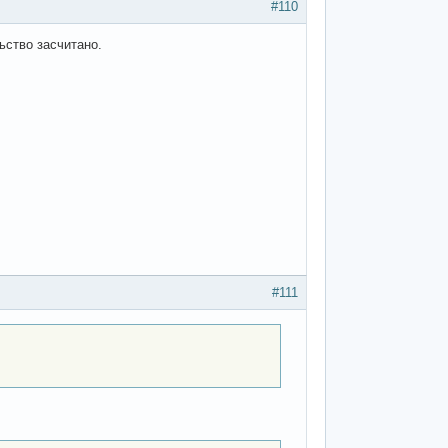
#110
ьство засчитано.
#111