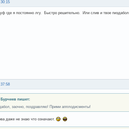
:30:15
руф где я постоянно лгу. Быстро решительно. Или слив и твое пиздабол
:37:58
 Бурчеев пишет:
дабол, заочно, поздравляю! Прими апплодисменты!
ова даже не знаю что означают.