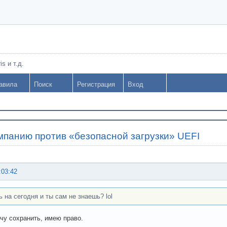
s и т.д.
авила
Поиск
Регистрация
Вход
мпанию против «безопасной загрузки» UEFI
:03:42
ь на сегодня и ты сам не знаешь? lol
очу сохранить, имею право.