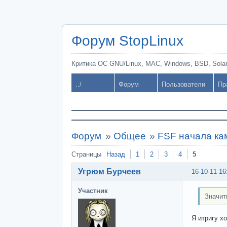
Форум StopLinux
Критика ОС GNU/Linux, MAC, Windows, BSD, Solari
../
Форум
Пользователи
Пр
Форум
»
Общее
»
FSF начала ка
Страницы
Назад
1
2
3
4
5
Угрюм Бурчеев
16-10-11 16
Участник
Значит
Я итригу х