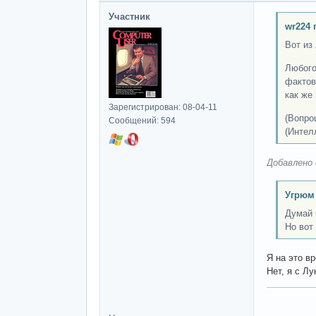
Участник
wr224 
Вот из
Любого
фактов
как же
Зарегистрирован: 08-04-11
(Вопро
Сообщений: 594
(Интел
Добавлено 
Угрюм
Думай 
Но вот
Я на это в
Нет, я с Лу