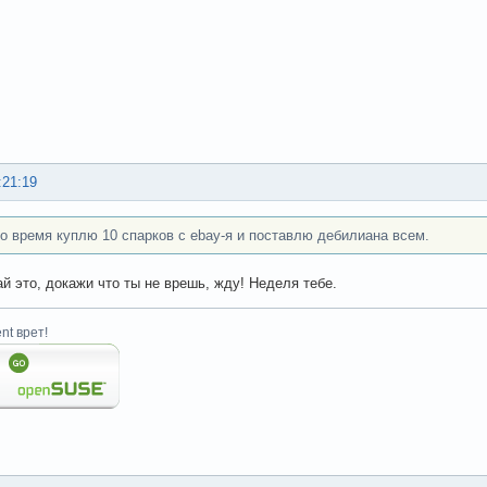
:21:19
то время куплю 10 спарков с ebay-я и поставлю дебилиана всем.
ай это, докажи что ты не врешь, жду! Неделя тебе.
nt врет!