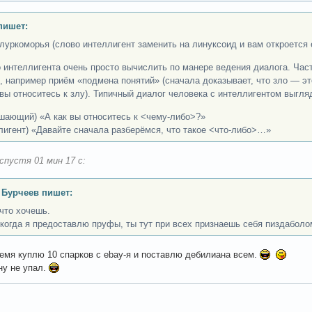
пишет:
 луркоморья (слово интеллигент заменить на линуксоид и вам откроется
 интеллигента очень просто вычислить по манере ведения диалога. Част
, например приём «подмена понятий» (cначала доказывает, что зло — эт
 вы относитесь к злу). Типичный диалог человека с интеллигентом выгля
шающий) «А как вы относитесь к <чему-либо>?»
лигент) «Давайте сначала разберёмся, что такое <что-либо>…»
спустя 01 мин 17 с:
 Бурчеев пишет:
что хочешь.
 когда я предоставлю пруфы, ты тут при всех признаешь себя пиздаболо
ремя куплю 10 спарков с ebay-я и поставлю дебилиана всем.
ну не упал.