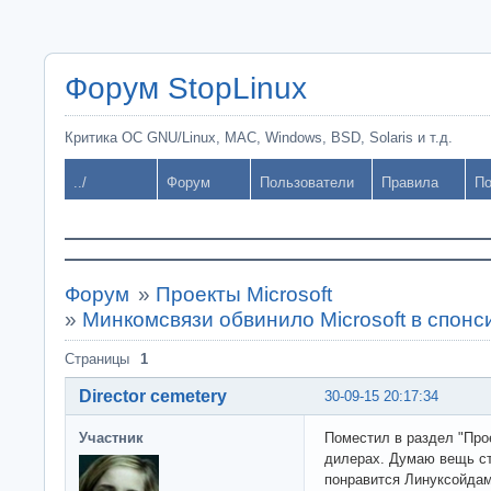
Форум StopLinux
Критика ОС GNU/Linux, MAC, Windows, BSD, Solaris и т.д.
../
Форум
Пользователи
Правила
По
Форум
»
Проекты Microsoft
»
Минкомсвязи обвинило Microsoft в спон
Страницы
1
Director cemetery
30-09-15 20:17:34
Участник
Поместил в раздел "Прое
дилерах. Думаю вещь с
понравится Линуксойдам,