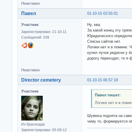
Неактивен
Павел
01-10-15 03:55:01
Участник
Ну, ква.
За какой конец эту тряп
Зарегистрирован: 21-10-11
Юридического определен
Сообщений: 339
Списка сайтов нет.
Логики нет и в помине. 
купил пучок редиски у 
дорогу переходит, то я
Неактивен
Director cemetery
01-10-15 06:57:19
Участник
Павел пишет:
Логики нет и в поми
Шумиха поднята на само
чему то, формируется о
Из Краснодар
Зарегистрирован: 05-09-12