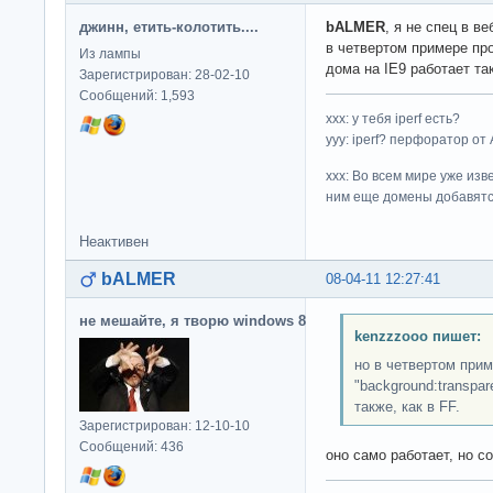
джинн, етить-колотить....
bALMER
, я не спец в в
в четвертом примере проп
Из лампы
дома на IE9 работает так
Зарегистрирован: 28-02-10
Сообщений: 1,593
ххх: у тебя iperf есть?
yyy: iperf? перфоратор от
xxx: Во всем мире уже изв
ним еще домены добавятс
Неактивен
bALMER
08-04-11 12:27:41
не мешайте, я творю windows 8
kenzzzooo пишет:
но в четвертом при
"background:transpar
также, как в FF.
Зарегистрирован: 12-10-10
Сообщений: 436
оно само работает, но с