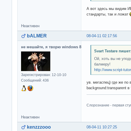
А вот здесь мы видим ИЕ
стандарты, так и ложат
Неактивен
bALMER
08-04-11 02:17:56
не мешайте, я творю windows 8
Svart Testare пишет
Ой, хоть вы не упо
балмеру!
http://www.script-tuto
Зарегистрирован: 12-10-10
Сообщений: 436
ув. мегаспец) где же по
background:transparent в
Слорознание - первая сту
Неактивен
kenzzzooo
08-04-11 10:27:25