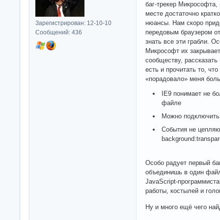
баг-трекер Микрософта, 
месте достаточно кратк
нюансы. Нам скоро при
Зарегистрирован: 12-10-10
передовым браузером от 
Сообщений: 436
знать все эти грабли. О
Микрософт их закрывает
сообществу, рассказать
есть и прочитать то, что
«порадовало» меня боль
IE9 понимает не б
файле
Можно подключить
События не цепляю
background:transpar
Особо радует первый ба
объединишь в один фай
JavaScript-программист
работы, костылей и голо
Ну и много ещё чего на