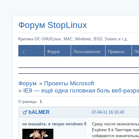
Форум StopLinux
Критика ОС GNU/Linux, MAC, Windows, BSD, Solaris и т.д.
../
Форум
Пользователи
Правила
По
Форум
»
Проекты Microsoft
»
IE9 — ещё одна головная боль веб-разр
Страницы
1
bALMER
07-04-11 16:10:43
не мешайте, я творю windows 8
Сразу после окончательн
Explorer 9 в Твиттере п
собираются значительны