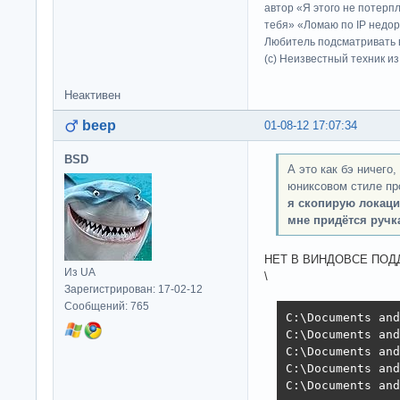
автор «Я этого не потерп
тебя» «Ломаю по IP недор
Любитель подсматривать в
(c) Неизвестный техник и
Неактивен
beep
01-08-12 17:07:34
BSD
А это как бэ ничего,
юниксовом стиле п
я скопирую локаци
мне придётся ручк
НЕТ В ВИНДОВСЕ ПОД
Из UA
\
Зарегистрирован: 17-02-12
Сообщений: 765
C:\Documents and
C:\Documents and
C:\Documents and
C:\Documents and
C:\Documents and