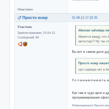
Неактивен
Просто юзер
01-08-12 17:20:35
Участник
ikkunan salvataja п
Зарегистрирован: 25-04-12
Имеется ввиду что 
Сообщений: 99
автостарт? Ну так э
Вы вот в самом деле ду
Просто юзер пишет
vpn сервера нет в б
У-с-т-а-н-а-в-л-и-в-а-т-ь 
Как там в чудо арче и д
программирования офис
Редактировался Просто юзер