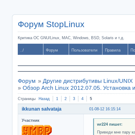
Форум StopLinux
Критика ОС GNU/Linux, MAC, Windows, BSD, Solaris и т.д.
../
Форум
Пользователи
Правила
По
Форум
»
Другие дистрибутивы Linux/UNIX
»
Обзор Arch Linux 2012.07.05. Установка 
Страницы
Назад
1
2
3
4
5
ikkunan salvataja
01-08-12 16:15:14
Участник
wr224 пишет:
Приведи мне пару к