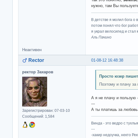
нужно, там Вы пользует
В детстве я молил бога о 
потом понял что бог работ
я украл велосипед и стал
Аль Пачино
Неактивен
Rector
01-08-12 16:48:38
ректор Захаров
Просто юзер пишет
Поэтому и плачу за 
А я не плачу и пользую -
---
А ты платишь за любовь 
Зарегистрирован: 07-03-10
Сообщений: 1,584
Винда - это ведро с тухлым
---
-хакир недоучка, некто Ре