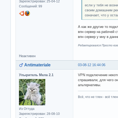
Зарегистрирован: 25-04-12
если у тебя не возн
Сообщений: 99
своим домашним рес
означает, что у оста
А как же другие то под
впн сервер на рабочей 
впн сервер у мну в данн
Редактировался Просто юзер
Неактивен
Antimateriale
03-08-12 16:44:06
Упыритель Мела 2.1
VPN подключение некото
спрашивали, для чего о
альтернативы.
Всё, что не тлен - всё тлен
Из Оттуда
Зарегистрирован: 28-08-10