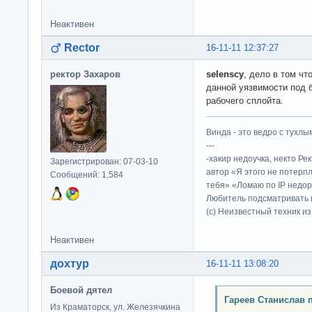
Неактивен
Rector
16-11-11 12:37:27
ректор Захаров
selenscy
, дело в том чт
данной уязвимости под 
рабочего сплойта.
Винда - это ведро с тухлым
---
-хакир недоучка, некто Ре
Зарегистрирован: 07-03-10
автор «Я этого не потерп
Сообщений: 1,584
тебя» «Ломаю по IP недор
Любитель подсматривать в
(c) Неизвестный техник и
Неактивен
дохтур
16-11-11 13:08:20
Боевой дятел
Гареев Станислав 
Из Краматорск, ул. Железячкина