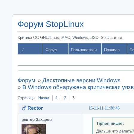
Форум StopLinux
Критика ОС GNU/Linux, MAC, Windows, BSD, Solaris и т.д.
../
Форум
Пользователи
Правила
По
Форум
»
Десктопные версии Windows
»
В Windows обнаружена критическая уяз
Страницы
Назад
1
2
3
Rector
16-11-11 11:38:46
ректор Захаров
Tiphon пишет:
Дальше что делать?