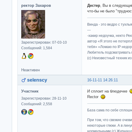
ректор Захаров
Дестер
, Вы в следующий
что-бы не было "трудност
Винда - это ведро с тухлым
---
-хакир недоучка, некто Ре
автор «Я этого не потерп
Зарегистрирован: 07-03-10
тебя» «Ломаю по IP недор
Сообщений: 1,584
Любитель подсматривать в
(c) Неизвестный техник и
Неактивен
selenscy
16-11-11 14:26:11
Участник
И сплоит на блюдечке
Rector
Зарегистрирован: 28-11-10
Сообщений: 2,558
База сама по себе сплошно
При том, что свежие очев
некоторые глюки. А в лину
нормальными (c) Журна