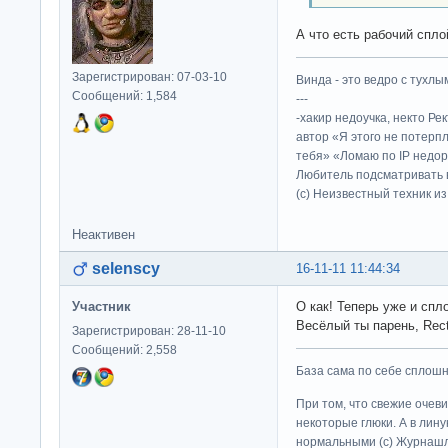
А что есть рабочий спло
Зарегистрирован: 07-03-10
Винда - это ведро с тухлым
Сообщений: 1,584
---
-хакир недоучка, некто Ре
автор «Я этого не потерп
тебя» «Ломаю по IP недор
Любитель подсматривать в
(c) Неизвестный техник и
Неактивен
selenscy
16-11-11 11:44:34
Участник
О как! Теперь уже и спло
Весёлый ты парень, Rect
Зарегистрирован: 28-11-10
Сообщений: 2,558
База сама по себе сплошно
При том, что свежие очев
некоторые глюки. А в лину
нормальными (c) Журна