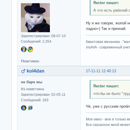
Rector пишет:
А что есть рабочий 
Ну я же говорю, жопой н
ладно=) Так и признай.
Зарегистрирован: 08-07-10
Сообщений: 2,354
Квантовая механика - "ма
msAVA - современный учит
Неактивен
kol4dan
17-11-11 12:40:13
не баре мы
Rector пишет:
Из неметчина
что-бы не было "труд
Зарегистрирован: 02-05-11
Сообщений: 183
Чё, уже с русским проб
Мое имхо - мое и только м
Все сказанное мной может