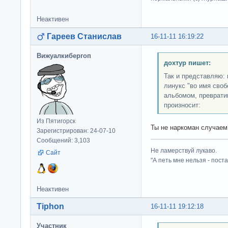
Неактивен
Гареев Станислав
16-11-11 16:19:22
Вижуалкибергоп
дохтур пишет:
Так и представляю:
линукc "во имя сво
альбомом, преврати
произносит:
Из Пятигорск
Ты не наркоман случаем?
Зарегистрирован: 24-07-10
Сообщений: 3,103
Не ламерствуй лукаво.
Сайт
"А петь мне нельзя - пост
Неактивен
Tiphon
16-11-11 19:12:18
Участник