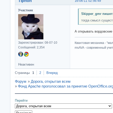
Tiphon
16-06-11 02:56:49
Участник
Skipper_gmr пишет
тогда смысл сущест
А открывать вордовские 
Зарегистрирован: 08-07-10
Квантовая механика - "ма
Сообщений: 2,354
msAVA - современный учит
Неактивен
Страницы
1
2
Вперед
Форум
»
Дорога, открытая всем
»
Фонд Apache проголосовал за принятие OpenOffice.or
Перейти