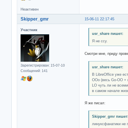
Неактивен
Skipper_gmr
15-06-11 22:17:45
Участник
usr_share пишет:
Я не ссу.
Смотри мне, приду про
Зарегистрирован: 15-07-10
usr_share пишет:
Сообщений: 141
В LibreOffice уже е
OOo (весь Go-OO + н
LO чуть ли не всем
в самом начале жизн
Я же писал:
Skipper_gmr пишет
линуксфанатики не 