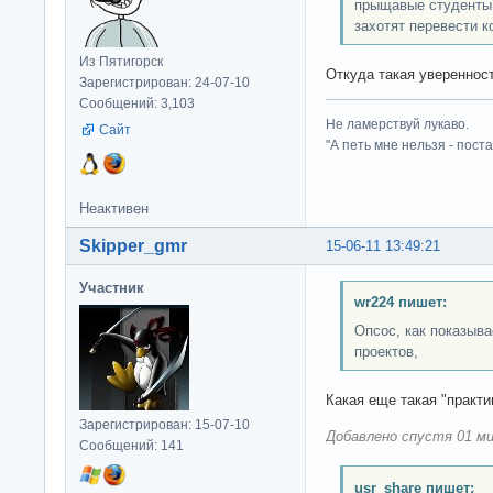
прыщавые студенты 
захотят перевести к
Из Пятигорск
Откуда такая увереннос
Зарегистрирован: 24-07-10
Сообщений: 3,103
Не ламерствуй лукаво.
Сайт
"А петь мне нельзя - пост
Неактивен
Skipper_gmr
15-06-11 13:49:21
Участник
wr224 пишет:
Опсос, как показыва
проектов,
Какая еще такая "практ
Зарегистрирован: 15-07-10
Добавлено спустя 01 ми
Сообщений: 141
usr_share пишет: