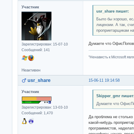
Участник
usr_share пишет:
Было бы хорошо, ес
лицензии. А так, сч
проприетарщикам на
Думаете что ОфисПопов
Зарегистрирован: 15-07-10
Сообщений: 141
"Ненависть к Microsoft яв
Неактивен
usr_share
15-06-11 19:14:58
Участник
Skipper_gmr пишет
Думаете что ОфисПо
Зарегистрирован: 13-03-10
Сообщений: 1,470
Да проблема не столько 
какой-нибудь проприета
программистов, наделат
опенофису, начать прода