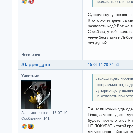
продавать его и не 
Супермегаулучшения - эт
Кто-то хочет денег за св
раздавать код? Вот же т
Серьёзно, у тебя ведь 
говно
бесплатный ЛибреО
без души?
Неактивен
Skipper_gmr
15-06-11 20:24:53
Участник
какой-нибудь пропр
программистов, над
супермегаулучшений
не отдавать при это
Т.е. если кто-нибудь с
Зарегистрирован: 15-07-10
Linux, а может даже луч
Сообщений: 141
будете против этого? Я
НЕ ПОКУПАТЬ такой про
линуксоидов действител