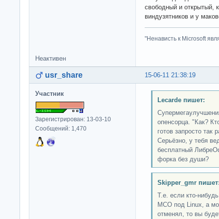
свободный и открытый, к
виндузятников и у маков
"Ненависть к Microsoft яв
Неактивен
usr_share
15-06-11 21:38:19
Участник
Lecarde пишет:
Супермегаулучшения 
Зарегистрирован: 13-03-10
опенсорца. "Как? Кто
Сообщений: 1,470
готов запросто так 
Серьёзно, у тебя ве
бесплатный ЛибреОф
форка без души?
Skipper_gmr пишет
Т.е. если кто-нибу
МСО под Linux, а м
отменял, то вы буде