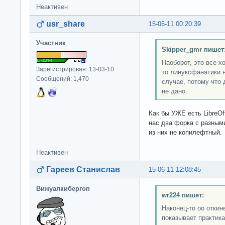
Неактивен
usr_share
15-06-11 00:20:39
Участник
Skipper_gmr пишет
Наоборот, это все х
Зарегистрирован: 13-03-10
то линуксфанатики 
Сообщений: 1,470
случае, потому что 
не дано.
Как бы УЖЕ есть LibreOf
нас два форка с разным
из них не копилефтный.
Неактивен
Гареев Станислав
15-06-11 12:08:45
Вижуалкибергоп
wr224 пишет:
Наконец-то оо откине
показывает практика