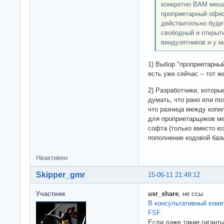
конкретно ВАМ меш
проприетарный офис
действительно буде
свободный и открыты
виндузятников и у м
1) Выбор "проприетарны
есть уже сейчас -- тот ж
2) Разработчики, которы
думать, что рано или по
что разница между копи
для проприетарщиков ме
софта (только вместо юзе
пополнение кодовой базы
Неактивен
Skipper_gmr
15-06-11 21:49:12
Участник
usr_share
, не ссы
В консультативный коми
FSF
Если даже такие гигант