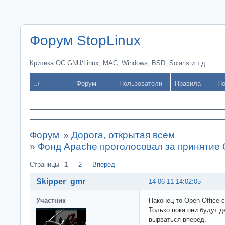
Форум StopLinux
Критика ОС GNU/Linux, MAC, Windows, BSD, Solaris и т.д.
../
Форум
Пользователи
Правила
По
Форум
»
Дорога, открытая всем
»
Фонд Apache проголосовал за принятие O
Страницы
1
2
Вперед
Skipper_gmr
14-06-11 14:02:05
Участник
Наконец-то Open Office
Только пока они будут д
вырваться вперед.