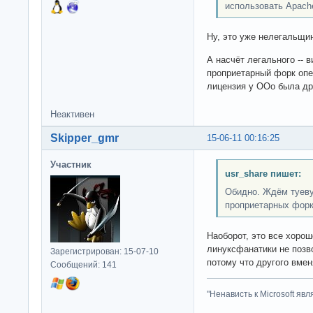
использовать Apach
Ну, это уже нелегальщин
А насчёт легального -- 
проприетарный форк опе
лицензия у ООо была дру
Неактивен
Skipper_gmr
15-06-11 00:16:25
Участник
usr_share пишет:
Обидно. Ждём туев
проприетарных форко
Наоборот, это все хорошо
линуксфанатики не позв
Зарегистрирован: 15-07-10
потому что другого вмен
Сообщений: 141
"Ненависть к Microsoft яв