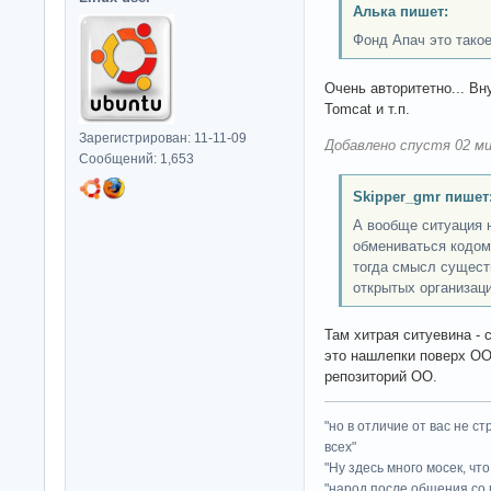
Алька пишет:
Фонд Апач это тако
Очень авторитетно... В
Tomcat и т.п.
Зарегистрирован: 11-11-09
Добавлено спустя 02 ми
Сообщений: 1,653
Skipper_gmr пишет
А вообще ситуация н
обмениваться кодом 
тогда смысл сущест
открытых организац
Там хитрая ситуевина - с
это нашлепки поверх ОО,
репозиторий ОО.
"но в отличие от вас не с
всех"
"Ну здесь много мосек, чт
"народ после общения со 